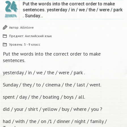
24
Put the words into the correct order to make
sentences. yesterday / in / we / the / were / park
. Sunday…
ДЕКАБРЬ
Автор:
Ailinlove
Предмет:
Английский язык
Уровень:
5 - 9 класс
Put the words into the correct order to make
sentences.
yesterday / in / we / the / were / park .
Sunday / they / to / cinema / the / last / went.
spent / day / the / boating / boys / all.
did / your / shirt / yellow / buy / where / you ?
had / with / the / on /1 / dinner / night / family /