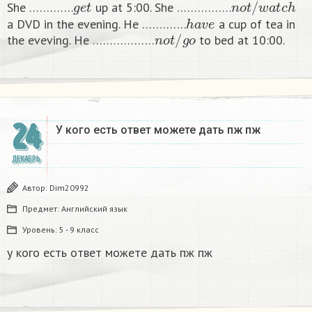
She ………….
up at 5:00. She …………….
h
a
v
e
a DVD in the evening. He ………….
a cup of tea in
n
o
t
/
g
o
the eveving. He ………………
to bed at 10:00. ​
24
У кого есть ответ можете дать пж пж ​
ДЕКАБРЬ
Автор:
Dim20992
Предмет:
Английский язык
Уровень:
5 - 9 класс
у кого есть ответ можете дать пж пж