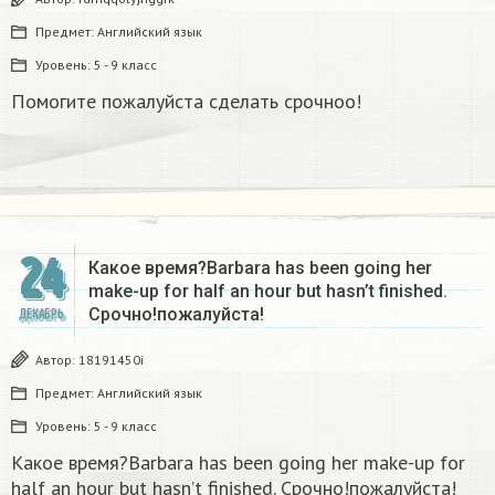
Предмет:
Английский язык
Уровень:
5 - 9 класс
Помогите пожалуйста сделать срочноо!
24
Какое время?Barbara has been going her
make-up for half an hour but hasn’t finished.
Срочно!пожалуйста!
ДЕКАБРЬ
Автор:
18191450i
Предмет:
Английский язык
Уровень:
5 - 9 класс
Какое время?Barbara has been going her make-up for
half an hour but hasn’t finished. Срочно!пожалуйста!