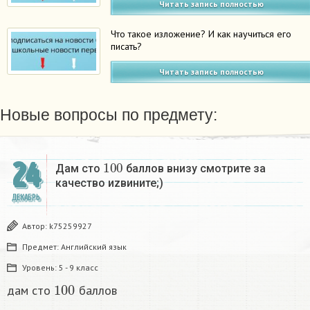
Читать запись полностью
Что такое изложение? И как научиться его
писать?
Читать запись полностью
Новые вопросы по предмету:
100
24
Дам сто
баллов внизу смотрите за
качество иzвините;)
ДЕКАБРЬ
Автор:
k75259927
Предмет:
Английский язык
Уровень:
5 - 9 класс
100
дам сто
баллов