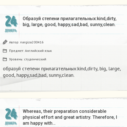
24
Образуй степени прилагательных:kind,dirty,
big, large, good, happy,sad,bad, sunny,clean.​
ДЕКАБРЬ
Автор:
nargiza200416
Предмет:
Английский язык
Уровень:
студенческий
образуй степени прилагательных:kind,dirty, big, large,
good, happy,sad,bad, sunny,clean.​
24
Whereas, their preparation considerable
physical effort and great artistry. Therefore, I
am happy with…
ДЕКАБРЬ