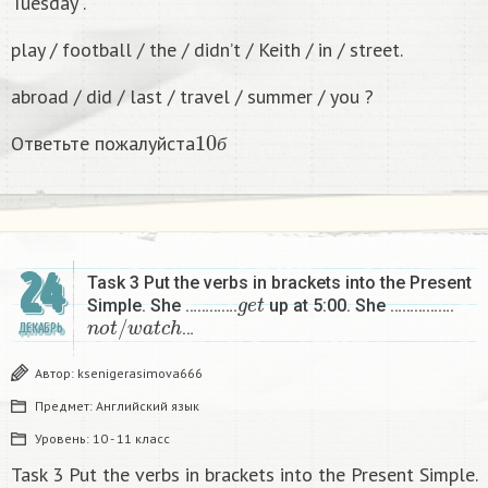
Tuesday .
play / football / the / didn’t / Keith / in / street.
abroad / did / last / travel / summer / you ?
10
б
Ответьте пожалуйста
б
24
Task 3 Put the verbs in brackets into the Present
g
e
t
Simple. She ………….
up at 5:00. She …………….
n
o
t
/
w
a
t
c
h
…
ДЕКАБРЬ
Автор:
ksenigerasimova666
Предмет:
Английский язык
Уровень:
10 - 11 класс
Task 3 Put the verbs in brackets into the Present Simple.
g
e
t
n
o
t
/
w
a
t
c
h