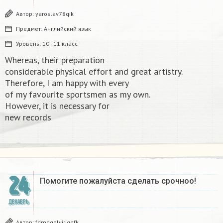
Автор:
yaroslav78qik
Предмет:
Английский язык
Уровень:
10 - 11 класс
Whereas, their preparation
considerable physical effort and great artistry.
Therefore, I am happy with every
of my favourite sportsmen as my own.
However, it is necessary for
new records​
24
Помогите пожалуйста сделать срочноо! ​
ДЕКАБРЬ
Автор:
fdmqqolyjriggfk