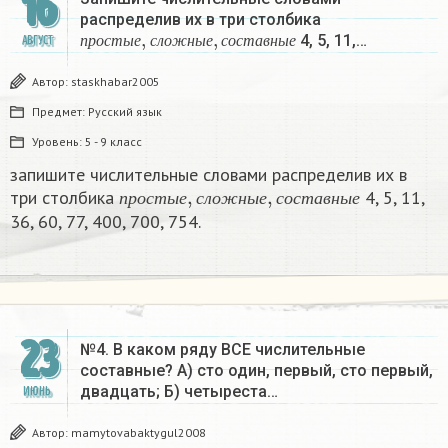
16
распределив их в три столбика
п
р
о
с
т
ы
е
,
с
л
о
ж
н
ы
е
,
с
о
с
т
а
в
н
ы
е
4, 5, 11,…
АВГУСТ
п
р
о
с
т
ы
е
с
л
о
ж
н
ы
е
с
о
с
т
а
в
н
ы
е
Автор:
staskhabar2005
Предмет:
Русский язык
Уровень:
5 - 9 класс
запишите числительные словами распределив их в
п
р
о
с
т
ы
е
,
с
л
о
ж
н
ы
е
,
с
о
с
т
а
в
н
ы
е
три столбика
4, 5, 11,
п
р
о
с
т
ы
е
с
л
о
ж
н
ы
е
с
о
с
т
а
в
н
ы
е
36, 60, 77, 400, 700, 754.
23
№4. В каком ряду ВСЕ числительные
составные? А) сто один, первый, сто первый,
двадцать; Б) четыреста…
ИЮНЬ
Автор:
mamytovabaktygul2008