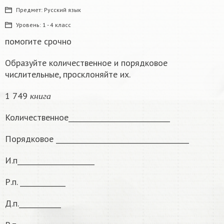
Предмет:
Русский язык
Уровень:
1 - 4 класс
помогите срочно
Образуйте количественное и порядковое
числительные, просклоняйте их.
к
н
и
г
а
1 749
к
н
и
г
а
Количественное_____________________________
Порядковое ______________________________________
И.п______________________
Р.п. _____________
Д.п.____________