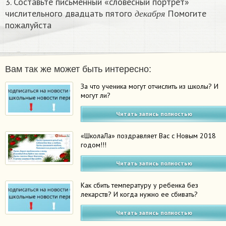
3. Составьте письменный «словесный портрет»
д
е
к
а
б
р
я
числительного двадцать пятого
Помогите
д
е
к
а
б
р
я
пожалуйста
Вам так же может быть интересно:
За что ученика могут отчислить из школы? И
могут ли?
Читать запись полностью
«ШколаЛа» поздравляет Вас с Новым 2018
годом!!!
Читать запись полностью
Как сбить температуру у ребенка без
лекарств? И когда нужно ее сбивать?
Читать запись полностью