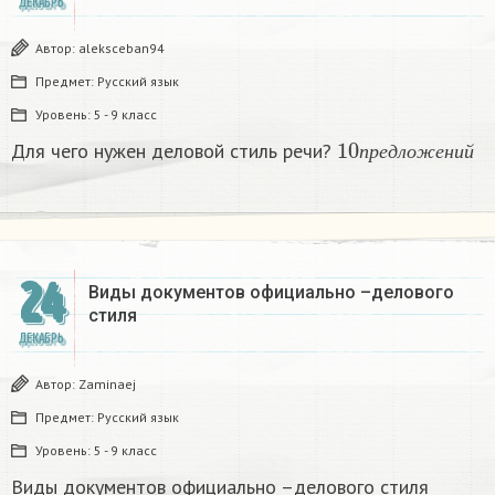
ДЕКАБРЬ
Автор:
aleksceban94
Предмет:
Русский язык
Уровень:
5 - 9 класс
10
п
р
е
д
л
о
ж
е
н
и
Для чего нужен деловой стиль речи?
п
р
е
д
л
о
ж
е
н
и
й
24
Виды документов официально –делового
стиля
ДЕКАБРЬ
Автор:
Zaminaej
Предмет:
Русский язык
Уровень:
5 - 9 класс
Виды документов официально –делового стиля