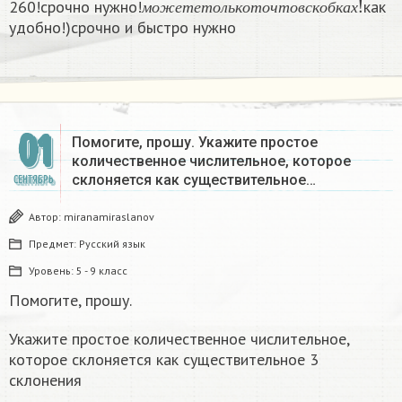
260!срочно нужно!
как
м
о
ж
е
т
е
т
о
л
ь
к
о
т
о
ч
т
о
в
с
к
о
б
к
а
х
удобно!)срочно и быстро нужно
01
Помогите, прошу. Укажите простое
количественное числительное, которое
склоняется как существительное…
СЕНТЯБРЬ
Автор:
miranamiraslanov
Предмет:
Русский язык
Уровень:
5 - 9 класс
Помогите, прошу.
Укажите простое количественное числительное,
которое склоняется как существительное 3
склонения