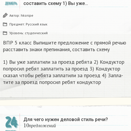
составить схему 1) Вы уже…
ДЕКАБРЬ
Автор:
hksnipe
Предмет:
Русский язык
Уровень:
студенческий
ВПР 5 класс Выпишите предложение с прямой речью
расставить знаки препинания, составить схему
1) Вы уже за­пла­ти­ли за про­езд ре­бя­та 2) Кон­дук­тор
по­про­сил ребят за­пла­тить за про­езд 3) Кон­дук­тор
ска­зал чтобы ре­бя­та за­пла­ти­ли за про­езд 4) За­пла­
ти­те за про­езд по­про­сил ребят кон­дук­тор​
24
Для чего нужен деловой стиль речи?
10
п
р
е
д
л
о
ж
е
н
и
й
п
р
е
д
л
о
ж
е
н
и
й