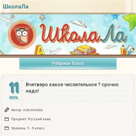
ШколаЛа
Рубрики блога
11
Вчетверо какое числительное ? срочно
надо!
ИЮЛЬ
Автор:
irubchinskiy
Предмет:
Русский язык
Уровень:
5 - 9 класс