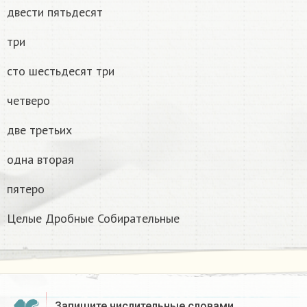
двести пятьдесят
три
сто шестьдесят три
четверо
две третьих
одна вторая
пятеро
Целые Дробные Собирательные
Запишите числительные словами