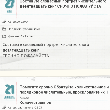
27
Cоставьте словесный портрет числительного
девятнадцать книг СРОЧНО ПОЖАЛУЙСТА ​
МАЙ
Автор:
JoJo290
Предмет:
Русский язык
Уровень:
5 - 9 класс
Cоставьте словесный портрет числительного
девятнадцать книг
СРОЧНО ПОЖАЛУЙСТА ​
21
Помогите срочно Образуйте количественное и
порядковое числительные, просклоняйте их. 1
к
н
и
г
а
ДЕКАБРЬ
к
н
и
г
а
Количественное__________________________
Автор:
galinasvoren2303