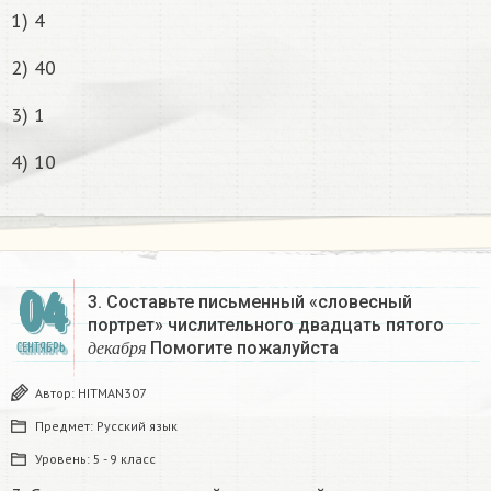
1) 4
2) 40
3) 1
4) 10
04
3. Составьте письменный «словесный
портрет» числительного двадцать пятого
д
е
к
а
б
р
я
Помогите пожалуйста
СЕНТЯБРЬ
д
е
к
а
б
р
я
Автор:
HITMAN307
Предмет:
Русский язык
Уровень:
5 - 9 класс