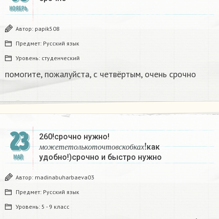
НОЯБРЬ
Автор:
papik508
Предмет:
Русский язык
Уровень:
студенческий
помогите, пожалуйста, с четвёртым, очень срочно
23
260!срочно нужно!
м
о
ж
е
т
е
т
о
л
ь
к
о
т
о
ч
т
о
в
с
к
о
б
к
а
х
!
как
м
о
ж
е
т
е
т
о
л
ь
к
о
т
о
ч
т
о
в
с
к
о
б
к
а
х
удобно!)срочно и быстро нужно
МАЙ
Автор:
madinabuharbaeva03
Предмет:
Русский язык
Уровень:
5 - 9 класс
м
о
ж
е
т
е
т
о
л
ь
к
о
т
о
ч
т
о
в
с
к
о
б
к
а
х
!