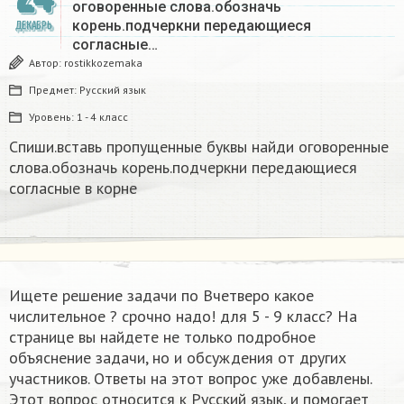
оговоренные слова.обозначь
корень.подчеркни передающиеся
ДЕКАБРЬ
согласные…
Автор:
rostikkozemaka
Предмет:
Русский язык
Уровень:
1 - 4 класс
Спиши.вставь пропущенные буквы найди оговоренные
слова.обозначь корень.подчеркни передающиеся
согласные в корне
Ищете решение задачи по Вчетверо какое
числительное ? срочно надо! для 5 - 9 класс? На
странице вы найдете не только подробное
объяснение задачи, но и обсуждения от других
участников. Ответы на этот вопрос уже добавлены.
Этот вопрос относится к Русский язык, и помогает