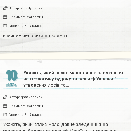
Автор:
vmedyntsevv
Предмет:
География
Уровень:
5 - 9 класс
влияние человека на климат​
10
Укажіть, який вплив мало давне зледеніння
на геологічну будову та рельєф України 1
утворення лесів та…
НОЯБРЬ
Автор:
gnaskenova7
Предмет:
География
Уровень:
5 - 9 класс
Укажіть, який вплив мало давне зледеніння на
геологічну будову та рельєф України 1 утворення