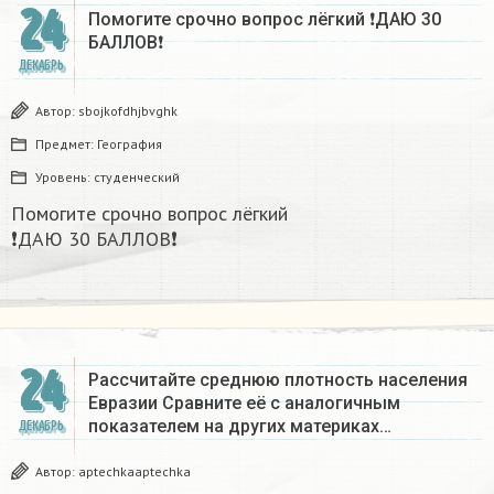
24
Помогите срочно вопрос лёгкий ❗ДАЮ 30
БАЛЛОВ❗​
ДЕКАБРЬ
Автор:
sbojkofdhjbvghk
Предмет:
География
Уровень:
студенческий
Помогите срочно вопрос лёгкий
❗ДАЮ 30 БАЛЛОВ❗​
24
Рассчитайте среднюю плотность населения
Евразии Сравните её с аналогичным
показателем на других материках​…
ДЕКАБРЬ
Автор:
aptechkaaptechka