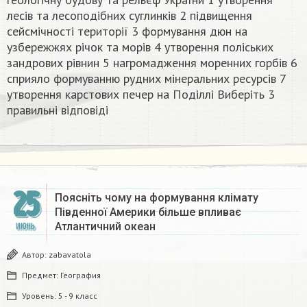
лесів та лесоподібних суглинків 2 підвищення
сейсмічності території 3 формування дюн на
узбережжях річок та морів 4 утворення поліських
зандрових рівнин 5 нагромадження моренних горбів 6
сприяло формуванню рудних мінеральних ресурсів 7
утворення карстових печер на Поділлі Виберіть 3
правильні відповіді
25
Поясніть чому на формування клімату
Південної Америки більше впливає
Атлантичний океан​
ИЮНЬ
Автор:
zabavatola
Предмет:
География
Уровень:
5 - 9 класс