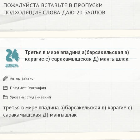
ПОЖАЛУЙСТА ВСТАВЬТЕ В ПРОПУСКИ
ПОДХОДЯЩИЕ СЛОВА ДАЮ 20 БАЛЛОВ​
24
Третья в мире впадина а)барсакельская в)
карагие с) саракамышская Д) мангышлак​
ДЕКАБРЬ
Автор:
jakakd
Предмет:
География
Уровень:
студенческий
третья в мире впадина а)барсакельская в) карагие с)
саракамышская Д) мангышлак​