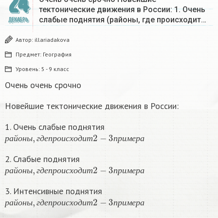
24
тектонические движения в России: 1. Очень
слабые поднятия (районы, где происходит…
ДЕКАБРЬ
Автор:
illariadakova
Предмет:
География
Уровень:
5 - 9 класс
Очень очень срочно
Новейшие тектонические движения в России:
1. Очень слабые поднятия
р
а
й
о
н
ы
,
г
д
е
п
р
о
и
с
х
о
д
и
т
2
−
3
п
р
и
м
е
р
а
р
а
й
о
н
ы
г
д
е
п
р
о
и
с
х
о
д
и
т
п
р
и
м
е
р
а
2. Слабые поднятия
р
а
й
о
н
ы
,
г
д
е
п
р
о
и
с
х
о
д
и
т
2
−
3
п
р
и
м
е
р
а
р
а
й
о
н
ы
г
д
е
п
р
о
и
с
х
о
д
и
т
п
р
и
м
е
р
а
3. Интенсивные поднятия
р
а
й
о
н
ы
,
г
д
е
п
р
о
и
с
х
о
д
и
т
2
−
3
п
р
и
м
е
р
а
р
а
й
о
н
ы
г
д
е
п
р
о
и
с
х
о
д
и
т
п
р
и
м
е
р
а