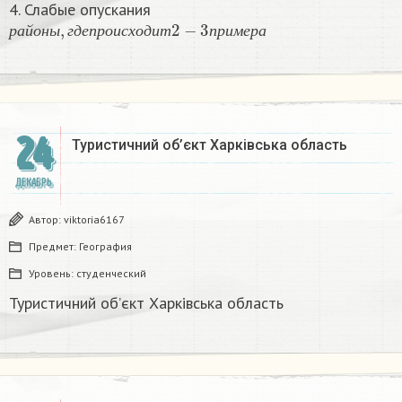
4. Слабые опускания
р
а
й
о
н
ы
,
г
д
е
п
р
о
и
с
х
о
д
и
т
2
−
3
п
р
и
м
е
р
а
р
а
й
о
н
ы
г
д
е
п
р
о
и
с
х
о
д
и
т
п
р
и
м
е
р
а
24
Туристичний об’єкт Харківська область
ДЕКАБРЬ
Автор:
viktoria6167
Предмет:
География
Уровень:
студенческий
Туристичний об’єкт Харківська область