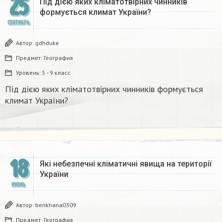
25
Під дією яких кліматотвірних чинників
формується климат України?
СЕНТЯБРЬ
Автор:
gdhduke
Предмет:
География
Уровень:
5 - 9 класс
Під дією яких кліматотвірних чинників формується
климат України?
18
Які небезпечні кліматичні явища на території
України
ИЮНЬ
Автор:
berikhana0309
Предмет:
География