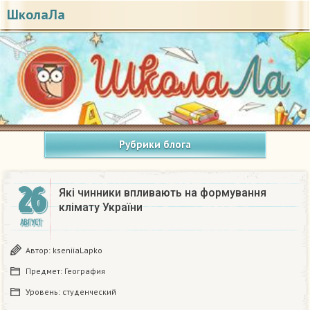
ШколаЛа
Рубрики блога
26
Які чинники впливають на формування
клімату України​
АВГУСТ
Автор:
kseniiaLapko
Предмет:
География
Уровень:
студенческий