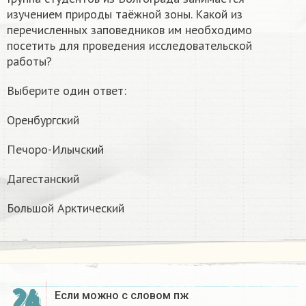
изучением природы таёжной зоны. Какой из
перечисленных заповедников им необходимо
посетить для проведения исследовательской
работы?
Выберите один ответ:
Оренбургский
Печоро-Илычский
Дагестанский
Большой Арктический
24
Если можно с словом пж​