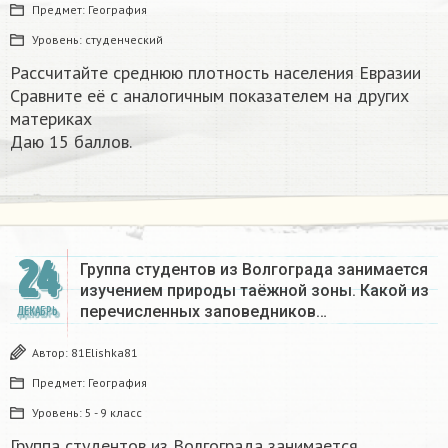
Предмет:
География
Уровень:
студенческий
Рассчитайте среднюю плотность населения Евразии
Сравните её с аналогичным показателем на других
материках​
Даю 15 баллов.
24
Группа студентов из Волгограда занимается
изучением природы таёжной зоны. Какой из
перечисленных заповедников…
ДЕКАБРЬ
Автор:
81Elishka81
Предмет:
География
Уровень:
5 - 9 класс
Группа студентов из Волгограда занимается