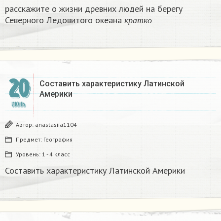
расскажите о жизни древних людей на берегу
к
р
а
т
к
о
Северного Ледовитого океана
​
к
р
а
т
к
о
20
Составить характеристику Латинской
Америки
ИЮНЬ
Автор:
anastasiia1104
Предмет:
География
Уровень:
1 - 4 класс
Составить характеристику Латинской Америки