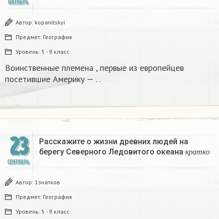
ОКТЯБРЬ
Автор:
kopanitskyi
Предмет:
География
Уровень:
5 - 9 класс
Воинственные племена , первые из европейцев
посетившие Америку — . .
23
Расскажите о жизни древних людей на
к
р
а
т
к
о
берегу Северного Ледовитого океана
​
к
р
а
т
к
о
СЕНТЯБРЬ
Автор:
1знатков
Предмет:
География
Уровень:
5 - 9 класс