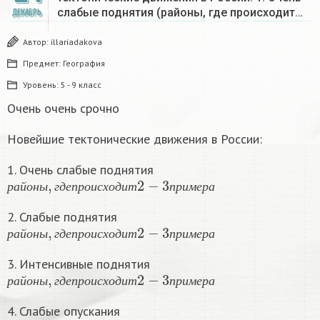
слабые поднятия (районы, где происходит…
ДЕКАБРЬ
Автор:
illariadakova
Предмет:
География
Уровень:
5 - 9 класс
Очень очень срочно
Новейшие тектонические движения в России:
1. Очень слабые поднятия
р
а
й
о
н
ы
,
г
д
е
п
р
о
и
с
х
о
д
и
т
2
−
3
п
р
и
м
е
р
а
р
а
й
о
н
ы
г
д
е
п
р
о
и
с
х
о
д
и
т
п
р
и
м
е
р
а
2. Слабые поднятия
р
а
й
о
н
ы
,
г
д
е
п
р
о
и
с
х
о
д
и
т
2
−
3
п
р
и
м
е
р
а
р
а
й
о
н
ы
г
д
е
п
р
о
и
с
х
о
д
и
т
п
р
и
м
е
р
а
3. Интенсивные поднятия
р
а
й
о
н
ы
,
г
д
е
п
р
о
и
с
х
о
д
и
т
2
−
3
п
р
и
м
е
р
а
р
а
й
о
н
ы
г
д
е
п
р
о
и
с
х
о
д
и
т
п
р
и
м
е
р
а
4. Слабые опускания
р
а
й
о
н
ы
,
г
д
е
п
р
о
и
с
х
о
д
и
т
2
−
3
п
р
и
м
е
р
а