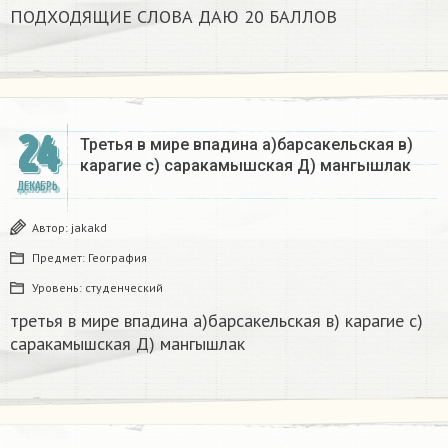
ПОДХОДЯЩИЕ СЛОВА ДАЮ 20 БАЛЛОВ​
24
Третья в мире впадина а)барсакельская в)
карагие с) саракамышская Д) мангышлак​
ДЕКАБРЬ
Автор:
jakakd
Предмет:
География
Уровень:
студенческий
третья в мире впадина а)барсакельская в) карагие с)
саракамышская Д) мангышлак​