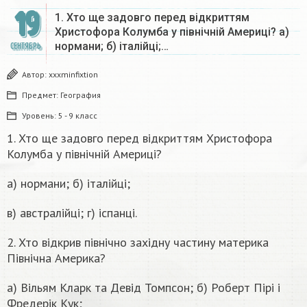
19
1. Хто ще задовго перед відкриттям
Христофора Колумба у північній Америці? а)
нормани; б) італійці;…
СЕНТЯБРЬ
Автор:
xxxminfixtion
Предмет:
География
Уровень:
5 - 9 класс
1. Хто ще задовго перед відкриттям Христофора
Колумба у північній Америці?
а) нормани; б) італійці;
в) австралійці; г) іспанці.
2. Хто відкрив північно західну частину материка
Північна Америка?
а) Вільям Кларк та Девід Томпсон; б) Роберт Пірі і
Фредерік Кук;