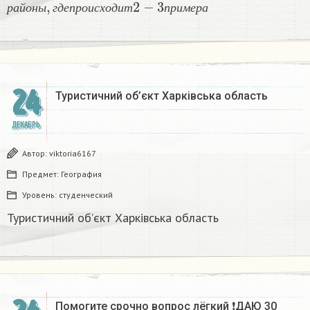
р
а
й
о
н
ы
г
д
е
п
р
о
и
с
х
о
д
и
т
п
р
и
м
е
р
а
24
Туристичний об’єкт Харківська область
ДЕКАБРЬ
Автор:
viktoria6167
Предмет:
География
Уровень:
студенческий
Туристичний об’єкт Харківська область
Помогите срочно вопрос лёгкий ❗ДАЮ 30