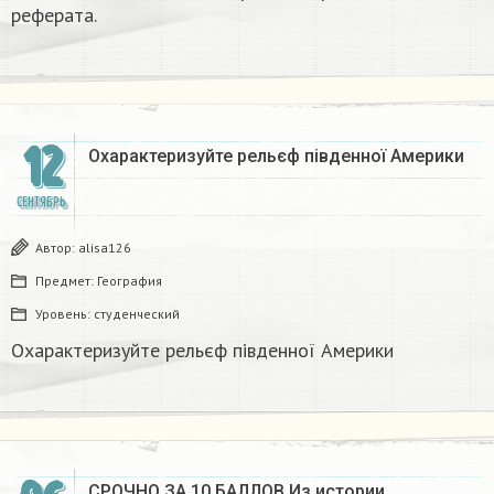
реферата.
12
Охарактеризуйте рельєф південної Америки​
СЕНТЯБРЬ
Автор:
alisa126
Предмет:
География
Уровень:
студенческий
Охарактеризуйте рельєф південної Америки​
СРОЧНО ЗА 10 БАЛЛОВ Из истории