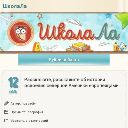
ШколаЛа
Рубрики блога
12
Расскажите, расскажите об истории
освоения северной Америки европейцами.
ИЮЛЬ
Автор:
nussadiy
Предмет:
География
Уровень:
студенческий