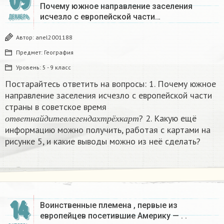
09
Почему южное направление заселения
исчезло с европейской части…
ДЕКАБРЬ
Автор:
anel2001188
Предмет:
География
Уровень:
5 - 9 класс
Постарайтесь ответить на вопросы: 1. Почему южное
направление заселения исчезло с европейской части
страны в советское время
о
т
в
е
т
н
а
й
д
и
т
е
в
л
е
г
е
н
д
а
х
т
р
ё
х
к
а
р
т
? 2. Какую ещё
о
т
в
е
т
н
а
й
д
и
т
е
в
л
е
г
е
н
д
а
х
т
р
ё
х
к
а
р
т
информацию можно получить, работая с картами на
рисунке 5, и какие выводы можно из неё сделать?​
14
Воинственные племена , первые из
европейцев посетившие Америку — . .