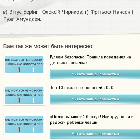
в) Вітус Берінг і Олексій Чириков; г) Фрітьоф Нансен і
Руал Амундсен.
Вам так же может быть интересно:
Гуляем безопасно. Правила поведения на
детских площадках
Читать запись полностью
Топ 10 школьных новостей 2020
Читать запись полностью
«Подковывающий блоху»! Или трудности и
радости ребенка-левши
Читать запись полностью