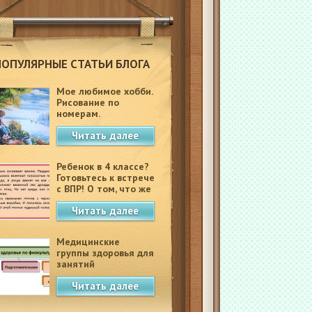
ПОПУЛЯРНЫЕ СТАТЬИ БЛОГА
Мое любимое хобби.
Рисование по
номерам.
Читать далее
Ребенок в 4 классе?
Готовьтесь к встрече
с ВПР! О том, что же
это такое.
Читать далее
Медицинские
группы здоровья для
занятий
физкультурой в
Читать далее
школе