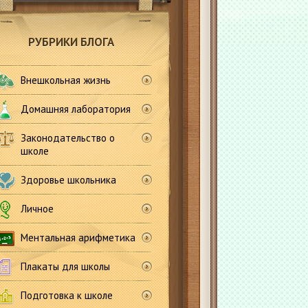
РУБРИКИ БЛОГА
Внешкольная жизнь
Домашняя лаборатория
Законодательство о
школе
Здоровье школьника
Личное
Ментальная арифметика
Плакаты для школы
Подготовка к школе