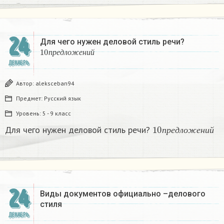
24
Для чего нужен деловой стиль речи?
10
п
р
е
д
л
о
ж
е
н
и
й
п
р
е
д
л
о
ж
е
н
и
й
ДЕКАБРЬ
Автор:
aleksceban94
Предмет:
Русский язык
Уровень:
5 - 9 класс
10
п
р
е
д
л
о
ж
е
н
и
й
Для чего нужен деловой стиль речи?
п
р
е
д
л
о
ж
е
н
и
й
24
Виды документов официально –делового
стиля
ДЕКАБРЬ