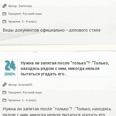
Автор:
Zaminaej
Предмет:
Русский язык
Уровень:
5 - 9 класс
Виды документов официально –делового стиля
24
Нужна ли запятая после “только“? :“Только,
находясь рядом с ним, никогда нельзя
пытаться угадать его…
ДЕКАБРЬ
Автор:
Avanda91
Предмет:
Русский язык
Уровень:
1 - 4 класс
Нужна ли запятая после “только“? :“Только, находясь
рядом с ним, никогда нельзя пытаться угадать его