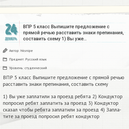
24
ВПР 5 класс Выпишите предложение с
прямой речью расставить знаки препинания,
составить схему 1) Вы уже…
ДЕКАБРЬ
Автор:
hksnipe
Предмет:
Русский язык
Уровень:
студенческий
ВПР 5 класс Выпишите предложение с прямой речью
расставить знаки препинания, составить схему
1) Вы уже за­пла­ти­ли за про­езд ре­бя­та 2) Кон­дук­тор
по­про­сил ребят за­пла­тить за про­езд 3) Кон­дук­тор
ска­зал чтобы ре­бя­та за­пла­ти­ли за про­езд 4) За­пла­
ти­те за про­езд по­про­сил ребят кон­дук­тор​