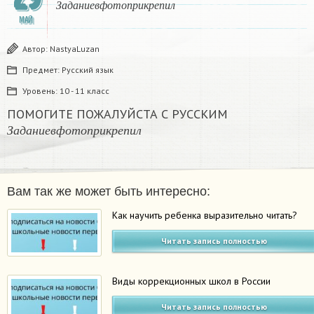
З
а
д
а
н
и
е
в
ф
о
т
о
п
р
и
к
р
е
п
и
л
МАЙ
Автор:
NastyaLuzan
Предмет:
Русский язык
Уровень:
10 - 11 класс
ПОМОГИТЕ ПОЖАЛУЙСТА С РУССКИМ
З
а
д
а
н
и
е
в
ф
о
т
о
п
р
и
к
р
е
п
и
л
З
а
д
а
н
и
е
в
ф
о
т
о
п
р
и
к
р
е
п
и
л
Вам так же может быть интересно:
Как научить ребенка выразительно читать?
Читать запись полностью
Виды коррекционных школ в России
Читать запись полностью