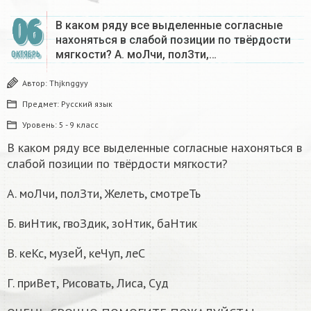
06
В каком ряду все выделенные согласные
нахоняться в слабой позиции по твёрдости
мягкости? А. моЛчи, полЗти,…
ОКТЯБРЬ
Автор:
Thjknggyy
Предмет:
Русский язык
Уровень:
5 - 9 класс
В каком ряду все выделенные согласные нахоняться в
слабой позиции по твёрдости мягкости?
А. моЛчи, полЗти, Желеть, смотреТь
Б. виНтик, гвоЗдик, зоНтик, баНтик
В. кеКс, музеЙ, кеЧуп, леС
Г. приВет, Рисовать, Лиса, Суд