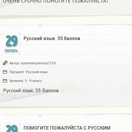
ОЧЕНЬ СРОЧНО ПОМОГИТЕ ПОЖАЛУЙСТА!
29
Русский язык. 35 баллов
СЕНТЯБРЬ
Автор:
lizaemelyanova2710
Предмет:
Русский язык
Уровень:
5 - 9 класс
Русский язык. 35 баллов
29
ПОМОГИТЕ ПОЖАЛУЙСТА С РУССКИМ
З
а
д
а
н
и
е
в
ф
о
т
о
п
р
и
к
р
е
п
и
л