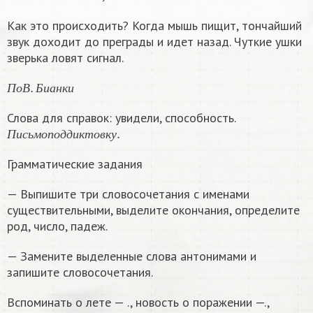
Как это происходить? Когда мышь пищит, тончайший
звук доходит до преграды и идет назад. Чуткие ушки
зверька ловят сигнал.
П
о
В
.
Б
и
а
н
к
и
П
о
В
Б
и
а
н
к
и
Слова для справок: увидели, способность.
П
и
с
ь
м
о
п
о
д
д
и
к
т
о
в
к
у
.
П
и
с
ь
м
о
п
о
д
д
и
к
т
о
в
к
у
Грамматические задания
— Выпишите три словосочетания с именами
существительными, выделите окончания, определите
род, число, падеж.
— Замените выделенные слова антонимами и
запишите словосочетания.
Вспоминать о лете — ., новость о поражении —.,