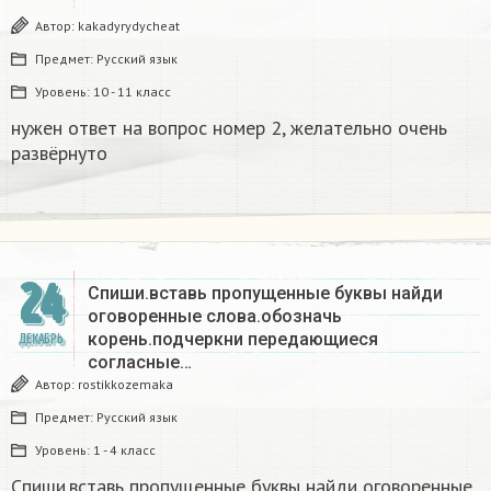
Автор:
kakadyrydycheat
Предмет:
Русский язык
Уровень:
10 - 11 класс
нужен ответ на вопрос номер 2, желательно очень
развёрнуто
24
Спиши.вставь пропущенные буквы найди
оговоренные слова.обозначь
корень.подчеркни передающиеся
ДЕКАБРЬ
согласные…
Автор:
rostikkozemaka
Предмет:
Русский язык
Уровень:
1 - 4 класс
Спиши.вставь пропущенные буквы найди оговоренные