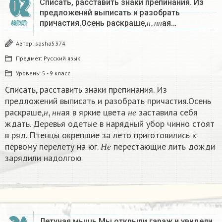
02
Списать, расставить знаки препинания. Из
предложений выписать и разобрать
н
,
н
н
причастия.Осень раскраше,
ая…
АВГУСТ
н
н
н
Автор:
sasha5374
Предмет:
Русский язык
Уровень:
5 - 9 класс
Списать, расставить знаки препинания. Из
предложений выписать и разобрать причастия.Осень
н
,
н
н
н
е
раскраше,
ая в яркие цвета
заставила себя
н
н
н
н
е
ждать. Деревья одетые в нарядный убор чинно стоят
в ряд. Птенцы окрепшие за лето приготовились к
Н
е
первому перелету на юг.
перестающие лить дожди
Н
е
зарядили надолгою
Летучая мышь Мы открыли гараж и увидели