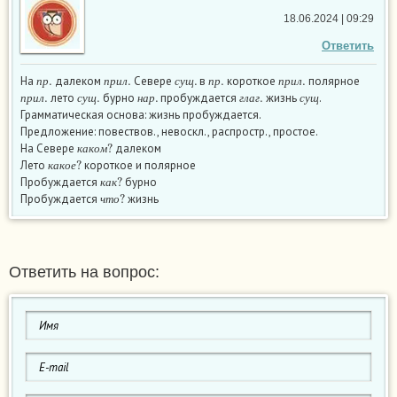
18.06.2024 | 09:29
Ответить
п
р
.
п
р
и
л
.
с
у
щ
.
п
р
.
п
р
и
л
.
На
далеком
Севере
в
короткое
полярное
п
р
и
л
.
с
у
щ
.
н
а
р
.
г
л
а
г
.
с
у
щ
п
р
п
р
и
л
с
у
щ
п
р
п
р
и
л
лето
бурно
пробуждается
жизнь
.
п
р
и
л
с
у
щ
н
а
р
г
л
а
г
с
у
щ
Грамматическая основа: жизнь пробуждается.
Предложение: повествов., невоскл., распростр., простое.
к
а
к
о
м
?
На Севере
далеком
к
а
к
о
е
?
к
а
к
о
м
Лето
короткое и полярное
к
а
к
?
к
а
к
о
е
Пробуждается
бурно
ч
т
о
?
к
а
к
Пробуждается
жизнь
ч
т
о
Ответить на вопрос: