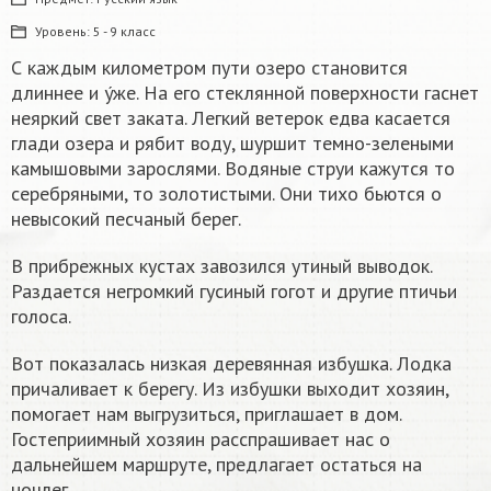
Уровень:
5 - 9 класс
С каждым километром пути озеро становится
длиннее и ýже. На его стеклянной поверхности гаснет
неяркий свет заката. Легкий ветерок едва касается
глади озера и рябит воду, шуршит темно-зелеными
камышовыми зарослями. Водяные струи кажутся то
серебряными, то золотистыми. Они тихо бьются о
невысокий песчаный берег.
В прибрежных кустах завозился утиный выводок.
Раздается негромкий гусиный гогот и другие птичьи
голоса.
Вот показалась низкая деревянная избушка. Лодка
причаливает к берегу. Из избушки выходит хозяин,
помогает нам выгрузиться, приглашает в дом.
Гостеприимный хозяин расспрашивает нас о
дальнейшем маршруте, предлагает остаться на
ночлег.