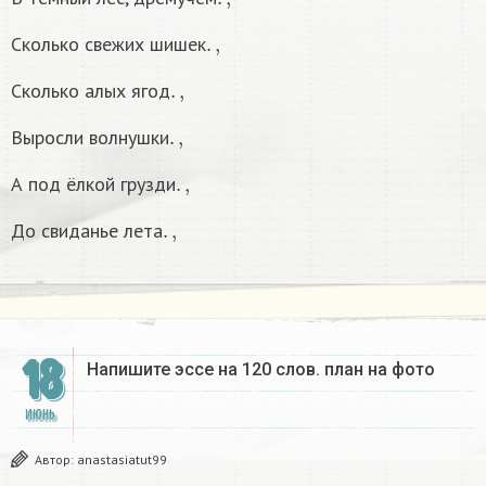
.
,
Сколько свежих шишек
.
,
Сколько алых ягод
.
,
Выросли волнушки
.
,
А под ёлкой грузди
.
,
До свиданье лета
18
Напишите эссе на 120 слов. план на фото​
ИЮНЬ
Автор:
anastasiatut99