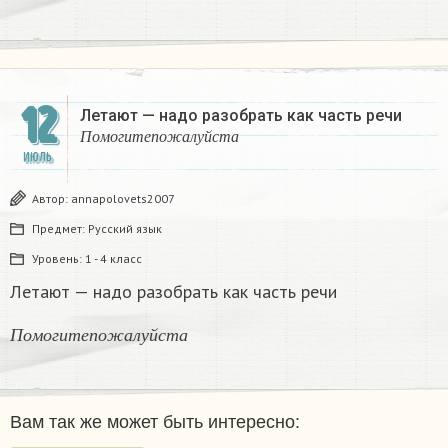
12
Летают — надо разобрать как часть речи
П
о
м
о
г
и
т
е
п
о
ж
а
л
у
й
с
т
а
П
о
м
о
г
и
т
е
п
о
ж
а
л
у
й
с
т
а
ИЮЛЬ
Автор:
annapolovets2007
Предмет:
Русский язык
Уровень:
1 - 4 класс
Летают — надо разобрать как часть речи
П
о
м
о
г
и
т
е
п
о
ж
а
л
у
й
с
т
а
П
о
м
о
г
и
т
е
п
о
ж
а
л
у
й
с
т
а
Вам так же может быть интересно: