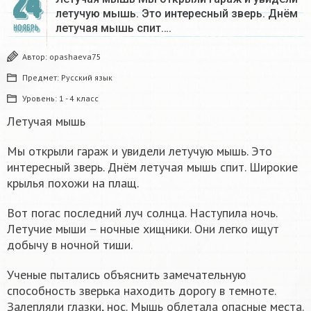
24
летучую мышь. Это интересный зверь. Днём
летучая мышь спит….
НОЯБРЬ
Автор:
opashaeva75
Предмет:
Русский язык
Уровень:
1 - 4 класс
Летучая мышь
Мы открыли гараж и увидели летучую мышь. Это
интересный зверь. Днём летучая мышь спит. Широкие
крылья похожи на плащ.
Вот погас последний луч солнца. Наступила ночь.
Летучие мыши – ночные хищники. Они легко ищут
добычу в ночной тиши.
Ученые пытались объяснить замечательную
способность зверька находить дорогу в темноте.
Залепляли глазки, нос. Мышь облетала опасные места.