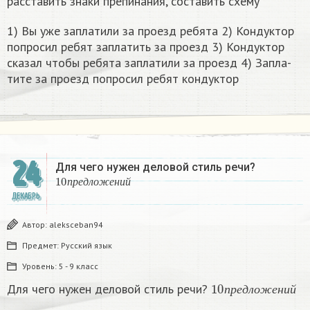
расставить знаки препинания, составить схему
1) Вы уже за­пла­ти­ли за про­езд ре­бя­та 2) Кон­дук­тор
по­про­сил ребят за­пла­тить за про­езд 3) Кон­дук­тор
ска­зал чтобы ре­бя­та за­пла­ти­ли за про­езд 4) За­пла­
ти­те за про­езд по­про­сил ребят кон­дук­тор​
24
Для чего нужен деловой стиль речи?
10
п
р
е
д
л
о
ж
е
н
и
й
п
р
е
д
л
о
ж
е
н
и
й
ДЕКАБРЬ
Автор:
aleksceban94
Предмет:
Русский язык
Уровень:
5 - 9 класс
10
п
р
е
д
л
о
ж
е
н
и
й
Для чего нужен деловой стиль речи?
п
р
е
д
л
о
ж
е
н
и
й