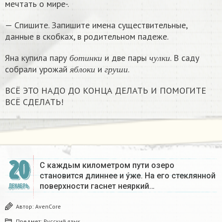
мечтать о мире-.
— Спишите. Запишите имена существительные,
данные в скобках, в родительном падеже.
б
о
т
и
н
к
и
ч
у
л
к
и
Яна купила пару
и две пары
. В саду
я
б
л
о
к
и
г
р
у
ш
и
б
о
т
и
н
к
и
ч
у
л
к
и
собрали урожай
и
.
я
б
л
о
к
и
г
р
у
ш
и
ВСЁ ЭТО НАДО ДО КОНЦА ДЕЛАТЬ И ПОМОГИТЕ
ВСЁ СДЕЛАТЬ!
20
С каждым километром пути озеро
становится длиннее и ýже. На его стеклянной
поверхности гаснет неяркий…
ДЕКАБРЬ
Автор:
AvenCore
Предмет:
Русский язык