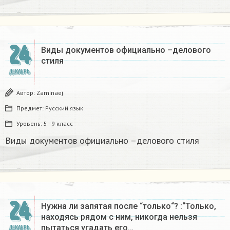
24
Виды документов официально –делового
стиля
ДЕКАБРЬ
Автор:
Zaminaej
Предмет:
Русский язык
Уровень:
5 - 9 класс
Виды документов официально –делового стиля
24
Нужна ли запятая после “только“? :“Только,
находясь рядом с ним, никогда нельзя
пытаться угадать его…
ДЕКАБРЬ