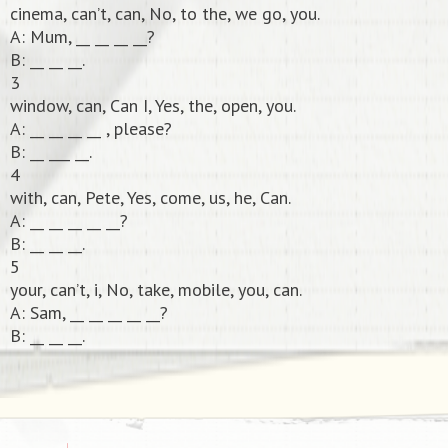
cinema, can’t, can, No, to the, we go, you.
A: Mum, __ __ __ __?
В: __ __ __.
3
window, can, Can I, Yes, the, open, you.
А: __ __ __ __ , please?
В: __ ___ __.
4
with, can, Pete, Yes, come, us, he, Can.
А: __ __ __ __ __?
В: __ __ __.
5
your, can’t, i, No, take, mobile, you, can.
А: Sam, __ __ __ __ __?
В: __ __ __.