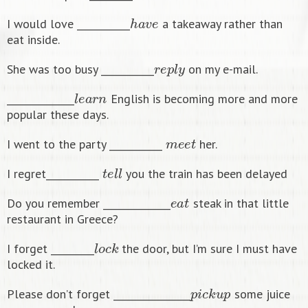
h
a
v
e
I would love ___________
a takeaway rather than
eat inside.
r
e
p
l
y
She was too busy ___________
on my e-mail.
l
e
a
r
n
______________
English is becoming more and more
popular these days.
m
e
e
t
I went to the party ___________
her.
t
e
l
l
I regret___________
you the train has been delayed
e
a
t
Do you remember ______________
steak in that little
restaurant in Greece?
l
o
c
k
I forget _________
the door, but I’m sure I must have
locked it.
p
i
c
k
u
p
Please don’t forget ________________
some juice