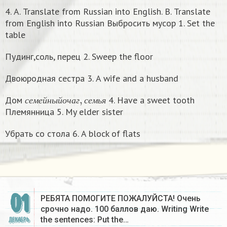
4. А. Translate from Russian into English. В. Translate
from English into Russian Выбросить мусор 1. Set the
table
Пудинг,соль, перец 2. Sweep the floor
Двоюродная сестра 3. A wife and a husband
с
е
м
е
й
н
ы
й
о
ч
а
г
,
с
е
м
ь
я
Дом
4. Have a sweet tooth
с
е
м
е
й
н
ы
й
о
ч
а
г
с
е
м
ь
я
Племянница 5. My elder sister
Убрать со стола 6. A block of flats
01
РЕБЯТА ПОМОГИТЕ ПОЖАЛУЙСТА! Очень
срочно надо. 100 баллов даю. Writing Write
the sentences: Put the…
ДЕКАБРЬ