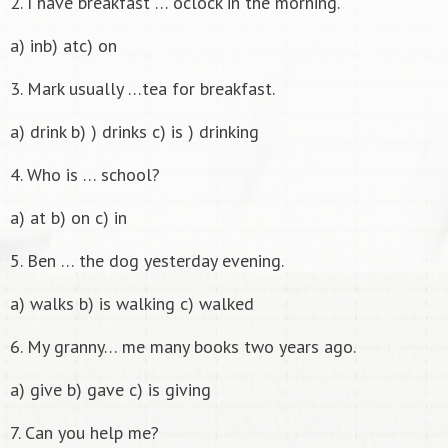
2. I have breakfast … oclock in the morning.
a) inb) atc) on
3. Mark usually …tea for breakfast.
a) drink b) ) drinks c) is ) drinking
4. Who is … school?
a) at b) on c) in
5. Ben … the dog yesterday evening.
a) walks b) is walking c) walked
6. My granny… me many books two years ago.
a) give b) gave c) is giving
7. Can you help me?