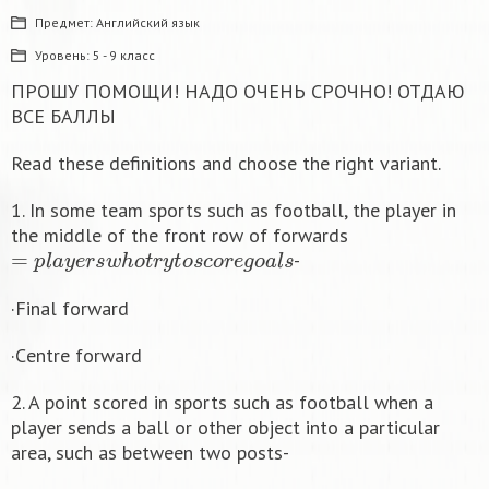
Предмет:
Английский язык
Уровень:
5 - 9 класс
ПРОШУ ПОМОЩИ! НАДО ОЧЕНЬ СРОЧНО! ОТДАЮ
ВСЕ БАЛЛЫ
Read these definitions and choose the right variant.
1. In some team sports such as football, the player in
the middle of the front row of forwards
=
p
l
a
y
e
r
s
w
h
o
t
r
y
t
o
s
c
o
r
e
g
o
a
l
s
-
·Final forward
·Сentre forward
2. A point scored in sports such as football when a
player sends a ball or other object into a particular
area, such as between two posts-