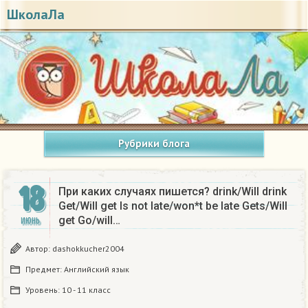
ШколаЛа
Рубрики блога
18
При каких случаях пишется? drink/Will drink
Get/Will get Is not late/won*t be late Gets/Will
get Go/will…
ИЮНЬ
Автор:
dashokkucher2004
Предмет:
Английский язык
Уровень:
10 - 11 класс