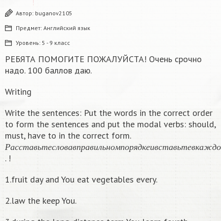
Автор:
buganov2105
Предмет:
Английский язык
Уровень:
5 - 9 класс
РЕБЯТА ПОМОГИТЕ ПОЖАЛУЙСТА! Очень срочно
надо. 100 баллов даю.
Writing
Write the sentences: Put the words in the correct order
to form the sentences and put the modal verbs: should,
must, have to in the correct form.
Р
а
с
с
т
а
в
ь
т
е
с
л
о
в
а
в
п
р
а
в
и
л
ь
н
о
м
п
о
р
я
д
к
е
и
в
с
т
а
в
ь
т
Р
а
с
с
т
а
в
ь
т
е
с
л
о
в
а
в
п
р
а
в
и
л
ь
н
о
м
п
о
р
я
д
к
е
и
в
с
т
а
в
ь
т
е
в
к
а
ж
д
о
. !
1.fruit day and You eat vegetables every.
2.law the keep You.