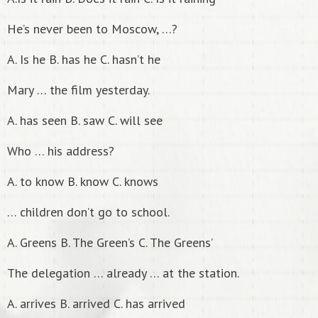
He’s never been to Moscow, …?
А. Is he B. has he C. hasn’t he
Mary … the film yesterday.
А. has seen B. saw C. will see
Who … his address?
А. to know B. know C. knows
… children don’t go to school.
А. Greens B. The Green’s C. The Greens’
The delegation … already … at the station.
А. arrives B. arrived C. has arrived