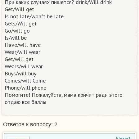
При каких случаях пишется? drink/Will drink
Get/Will get
Is not late/won*t be late
Gets/Will get
Go/will go
Is/will be
Have/will have
Wear/will wear
Get/will get
Wears/will wear
Buys/will buy
Comes/will Come
Phone/will phone
Помогите! Пожалуйста, мама кричит ради этого
отдаю все баллы ​
Ответов к вопросу: 2
Flexer1