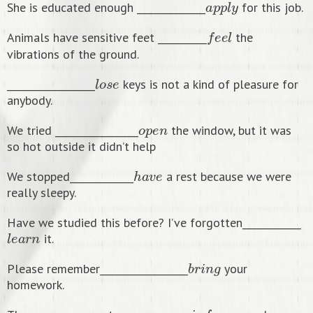
She is educated enough ______________
for this job.
f
e
e
l
Animals have sensitive feet __________
the
vibrations of the ground.
l
o
s
e
__________________
keys is not a kind of pleasure for
anybody.
o
p
e
n
We tried _________________
the window, but it was
so hot outside it didn’t help
h
a
v
e
We stopped_____________
a rest because we were
really sleepy.
Have we studied this before? I’ve forgotten____________
l
e
a
r
n
it.
b
r
i
n
g
Please remember__________________
your
homework.
i
n
f
o
r
m