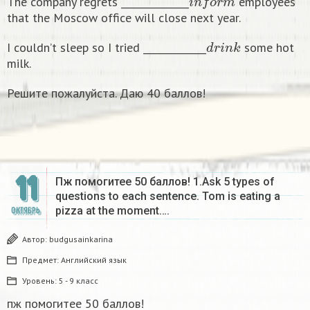
The company regrets ______________
employees
that the Moscow office will close next year.
d
r
i
n
k
I couldn’t sleep so I tried _____________
some hot
milk.
Решите пожалуйста. Даю 40 баллов!
11
Пж помогитее 50 баллов! 1.Ask 5 types of
questions to each sentence. Tom is eating a
pizza at the moment….
ОКТЯБРЬ
Автор:
budgusainkarina
Предмет:
Английский язык
Уровень:
5 - 9 класс
пж помогитее 50 баллов!