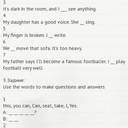
3
It’s dark in the room, and I ___ see anything.
4
My daughter has a good voice. She __ sing.
5
My finger is broken. I __ write.
6
We __ move that sofa. It’s too heavy.
7
My father says I’ll become a famous footballer. I __ play
football very well.
3 Задние:
Use the words to make questions and answers
1
this, you can, Can, seat, take, l, Yes.
А: __ __ __ __ __?
В: __ __.
2