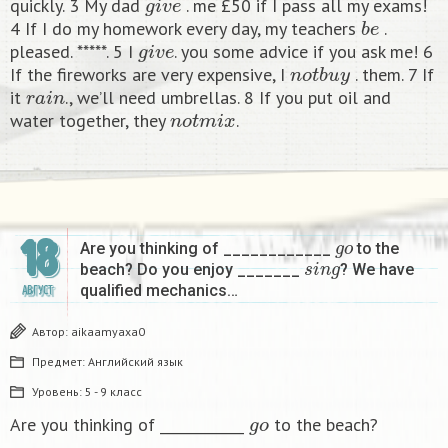
quickly. 3 My dad
. me £50 if I pass all my exams!
b
e
4 If I do my homework every day, my teachers
.
g
i
v
e
pleased. *****. 5 I
. you some advice if you ask me! 6
n
o
t
b
u
y
If the fireworks are very expensive, I
. them. 7 If
r
a
i
n
it
., we’ll need umbrellas. 8 If you put oil and
n
o
t
m
i
x
water together, they
. ​
g
o
18
Are you thinking of ____________
to the
s
i
n
g
beach? Do you enjoy _______
? We have
qualified mechanics…
АВГУСТ
Автор:
aikaamyaxa0
Предмет:
Английский язык
Уровень:
5 - 9 класс
g
o
Are you thinking of ____________
to the beach?