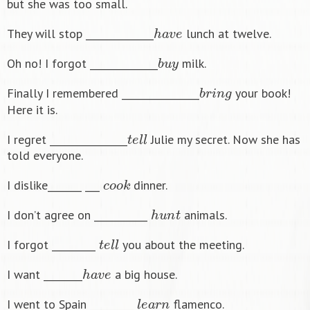
but she was too small.
h
a
v
e
They will stop ______________
lunch at twelve.
b
u
y
Oh no! I forgot ______________
milk.
b
r
i
n
g
Finally I remembered ________________
your book!
Here it is.
t
e
l
l
I regret ________________
Julie my secret. Now she has
told everyone.
c
o
o
k
I dislike_______ ___
dinner.
h
u
n
t
I don’t agree on ___________
animals.
t
e
l
l
I forgot _________
you about the meeting.
h
a
v
e
I want ________
a big house.
l
e
a
r
n
I went to Spain _________
flamenco.