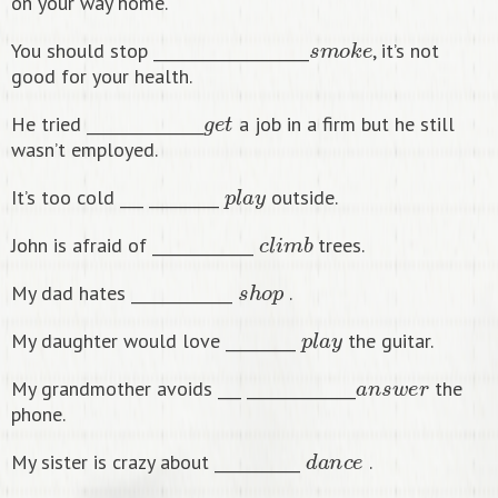
on your way home.
s
m
o
k
e
You should stop ____________________
, it’s not
good for your health.
g
e
t
He tried _______________
a job in a firm but he still
wasn’t employed.
p
l
a
y
It’s too cold ___ _________
outside.
c
l
i
m
b
John is afraid of _____________
trees.
s
h
o
p
My dad hates _____________
.
p
l
a
y
My daughter would love _________
the guitar.
a
n
s
w
e
r
My grandmother avoids ___ ______________
the
phone.
d
a
n
c
e
My sister is crazy about ___________
.
a
p
p
l
y