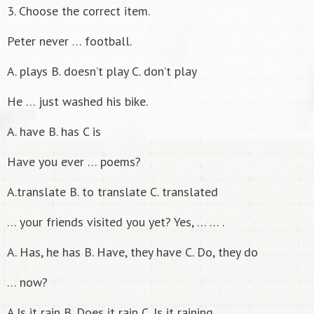
3. Choose the correct item.
Peter never … football.
А. plays B. doesn’t play C. don’t play
He … just washed his bike.
А. have B. has C is
Have you ever … poems?
А.translate B. to translate C. translated
… your friends visited you yet? Yes, … … .
А. Has, he has B. Have, they have C. Do, they do
… now?
А.Is it rain B. Does it rain C. Is it raining