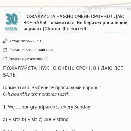
30
ПОЖАЛУЙСТА НУЖНО ОЧЕНЬ СРОЧНО ! ДАЮ
ВСЕ БАЛЫ Грамматика. Выберите правильный
вариант (Choose the correct…
ОКТЯБРЬ
Автор:
mshow7830
Предмет:
Английский язык
Уровень:
студенческий
ПОЖАЛУЙСТА НУЖНО ОЧЕНЬ СРОЧНО ! ДАЮ ВСЕ
БАЛЫ
Грамматика. Выберите правильный вариант
C
h
o
o
s
e
t
h
e
c
o
r
r
e
c
t
v
a
r
i
a
n
t
.
1. We … our grandparents every Sunday.
a) visits b) visit c) are visiting