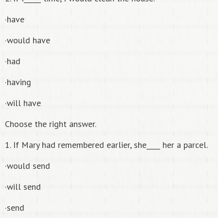
·have
·would have
·had
·having
·will have
Сhoose the right answer.
1. If Mary had remembered earlier, she____ her a parcel.
·would send
·will send
·send