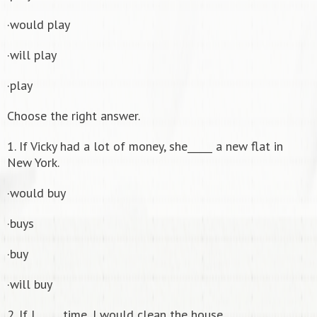
·would play
·will play
·play
Сhoose the right answer.
1. If Vicky had a lot of money, she_____ a new flat in
New York.
·would buy
·buys
·buy
·will buy
2. If I_____ time, I would clean the house.