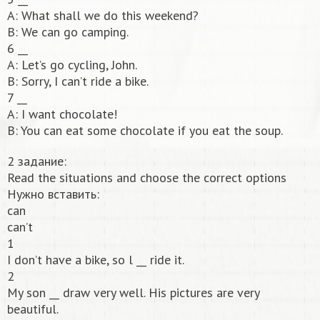
A: What shall we do this weekend?
B: We can go camping.
6 __
A: Let’s go cycling, John.
B: Sorry, I can’t ride a bike.
7 __
A: I want chocolate!
B: You can eat some chocolate if you eat the soup.
2 задание:
Read the situations and choose the correct options
Нужно вставить:
can
can’t
1
I don’t have a bike, so l __ ride it.
2
My son __ draw very well. His pictures are very
beautiful.