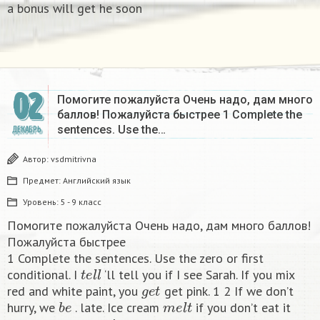
a bonus will get he soon
02
Помогите пожалуйста Очень надо, дам много
баллов! Пожалуйста быстрее 1 Complete the
sentences. Use the…
ДЕКАБРЬ
Автор:
vsdmitrivna
Предмет:
Английский язык
Уровень:
5 - 9 класс
Помогите пожалуйста Очень надо, дам много баллов!
Пожалуйста быстрее
1 Complete the sentences. Use the zero or first
t
e
l
l
conditional. I
‘ll tell you if I see Sarah. If you mix
g
e
t
red and white paint, you
get pink. 1 2 If we don’t
b
e
m
e
l
t
hurry, we
. late. Ice cream
if you don’t eat it
g
i
v
e