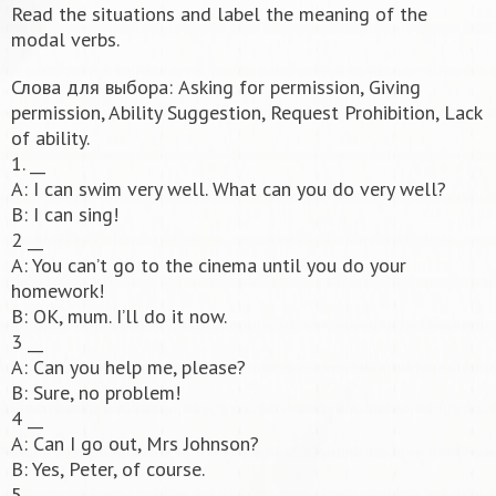
Read the situations and label the meaning of the
modal verbs.
Слова для выбора: Asking for permission, Giving
permission, Ability Suggestion, Request Prohibition, Lack
of ability.
1. __
A: I can swim very well. What can you do very well?
B: I can sing!
2 __
A: You can’t go to the cinema until you do your
homework!
B: OK, mum. I’ll do it now.
3 __
A: Can you help me, please?
B: Sure, no problem!
4 __
A: Can I go out, Mrs Johnson?
B: Yes, Peter, of course.
5 __