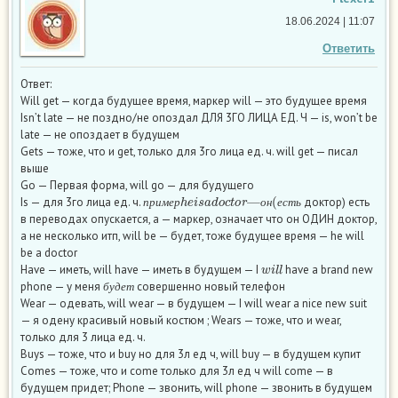
18.06.2024 | 11:07
Ответить
Ответ:
Will get — когда будущее время, маркер will — это будущее время
Isn’t late — не поздно/не опоздал ДЛЯ 3ГО ЛИЦА ЕД. Ч — is, won’t be
late — не опоздает в будущем
Gets — тоже, что и get, только для 3го лица ед. ч. will get — писал
выше
Go — Первая форма, will go — для будущего
п
о
р
н
и
(
е
м
с
е
т
р
ь
h
e
i
s
a
d
o
c
t
o
r
—
Is — для 3го лица ед. ч.
доктор) есть
п
р
и
м
е
р
о
н
е
с
т
ь
в переводах опускается, а — маркер, означает что он ОДИН доктор,
а не несколько итп, will be — будет, тоже будущее время — he will
be a doctor
w
i
l
l
Have — иметь, will have — иметь в будущем — I
have a brand new
б
у
д
е
т
phone — у меня
совершенно новый телефон
б
у
д
е
т
Wear — одевать, will wear — в будущем — I will wear a nice new suit
— я одену красивый новый костюм ; Wears — тоже, что и wear,
только для 3 лица ед. ч.
Buys — тоже, что и buy но для 3л ед ч, will buy — в будущем купит
Comes — тоже, что и come только для 3л ед ч will come — в
будущем придет; Phone — звонить, will phone — звонить в будущем