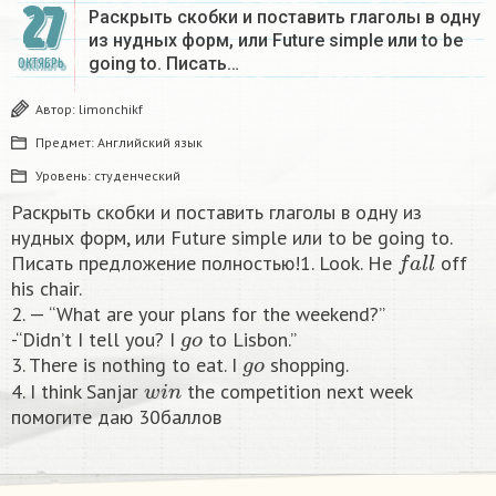
27
Раскрыть скобки и поставить глаголы в одну
из нудных форм, или Future simple или to be
going to. Писать…
ОКТЯБРЬ
Автор:
limonchikf
Предмет:
Английский язык
Уровень:
студенческий
Раскрыть скобки и поставить глаголы в одну из
нудных форм, или Future simple или to be going to.
f
a
l
l
Писать предложение полностью!1. Look. He
off
his chair.
2. — “What are your plans for the weekend?”
g
o
-“Didn’t I tell you? I
to Lisbon.”
g
o
3. There is nothing to eat. I
shopping.
w
i
n
4. I think Sanjar
the competition next week
помогите даю 30баллов​