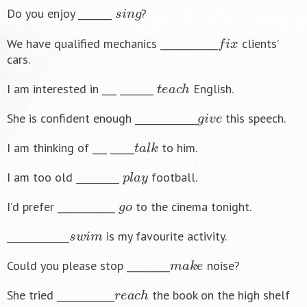
s
i
n
g
Do you enjoy _______
?
f
x
We have qualified mechanics ____________
clients’
cars.
t
e
a
c
h
I am interested in ___ _______
English.
g
i
v
e
She is confident enough _____________
this speech.
t
a
l
k
I am thinking of ___ _____
to him.
p
l
a
y
I am too old _________
football.
g
o
I’d prefer ____________
to the cinema tonight.
s
w
i
m
_____________
is my favourite activity.
m
a
k
e
Could you please stop _________
noise?
r
e
a
c
h
She tried ____________
the book on the high shelf