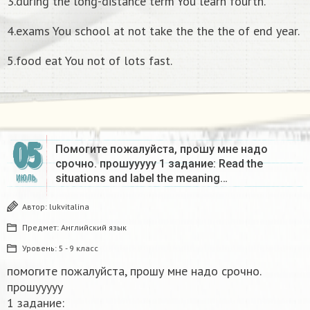
3.during the long-distance term You learn fourth.
4.exams You school at not take the the the of end year.
5.food eat You not of lots fast.
05
Помогите пожалуйста, прошу мне надо
срочно. прошууууу 1 задание: Read the
situations and label the meaning…
ИЮЛЬ
Автор:
lukvitalina
Предмет:
Английский язык
Уровень:
5 - 9 класс
помогите пожалуйста, прошу мне надо срочно.
прошууууу
1 задание: