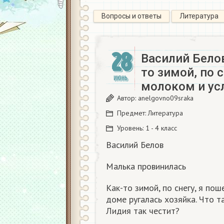
Вопросы и ответы
Литература
28
Василий Бело
то зимой, по 
ИЮНЬ
молоком и ус
Автор:
anelgovno09sraka
Предмет:
Литература
Уровень:
1 - 4 класс
Василий Белов
Малька провинилась
Как-то зимой, по снегу, я пош
доме ругалась хозяйка. Что т
Лидия так честит?