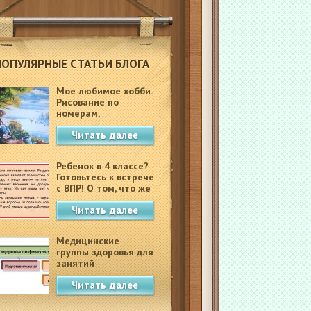
ПОПУЛЯРНЫЕ СТАТЬИ БЛОГА
Мое любимое хобби.
Рисование по
номерам.
Читать далее
Ребенок в 4 классе?
Готовьтесь к встрече
с ВПР! О том, что же
это такое.
Читать далее
Медицинские
группы здоровья для
занятий
физкультурой в
Читать далее
школе