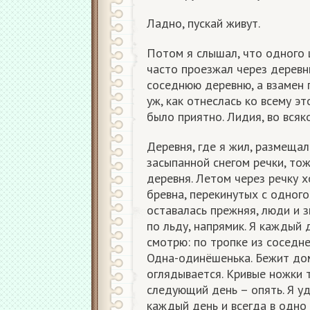
Ладно, пускай живут.
Потом я слышал, что одного 
часто проезжал через деревн
соседнюю деревню, а взамен 
уж, как отнеслась ко всему эт
было приятно. Лидия, во всяк
Деревня, где я жил, размещал
засыпанной снегом речки, тож
деревня. Летом через речку х
бревна, перекинутых с одного
оставалась прежняя, люди и 
по льду, напрямик. Я каждый
смотрю: по тропке из соседн
Одна-одинёшенька. Бежит дом
оглядывается. Кривые ножки т
следующий день – опять. Я уд
каждый день и всегда в одно 