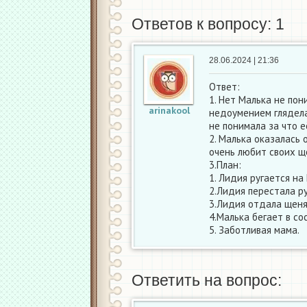
Ответов к вопросу: 1
28.06.2024 | 21:36
Ответ:
1. Нет Малька не пон
arinakool
недоумением глядела 
не понимала за что е
2. Малька оказалась 
очень любит своих щ
3.План:
1. Лидия ругается на
2.Лидия перестала ру
3.Лидия отдала щен
4.Малька бегает в с
5. Заботливая мама.
Ответить на вопрос: