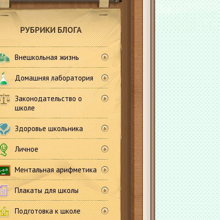
РУБРИКИ БЛОГА
Внешкольная жизнь
Домашняя лаборатория
Законодательство о
школе
Здоровье школьника
Личное
Ментальная арифметика
Плакаты для школы
Подготовка к школе