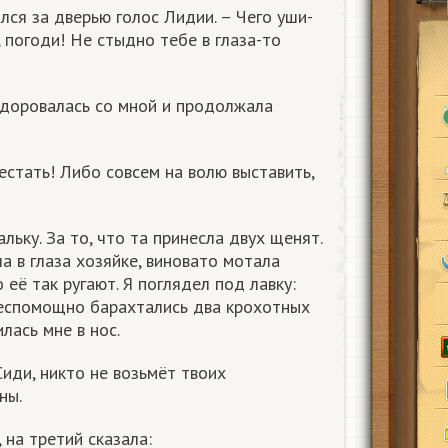
лся за дверью голос Лидии. – Чего уши-
, погоди! Не стыдно тебе в глаза-то
здоровалась со мной и продолжала
естать! Либо совсем на волю выставить,
льку. За то, что та принесла двух щенят.
а в глаза хозяйке, виновато мотала
 её так ругают. Я поглядел под лавку:
беспомощно барахтались два крохотных
лась мне в нос.
Сиди, никто не возьмёт твоих
ны.
 на третий сказала: