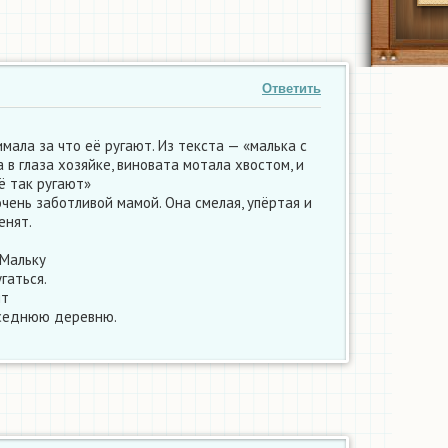
Ответить
имала за что её ругают. Из текста — «малька с
в глаза хозяйке, виновата мотала хвостом, и
ё так ругают»
очень заботливой мамой. Она смелая, упёртая и
енят.
 Мальку
гаться.
ят
оседнюю деревню.