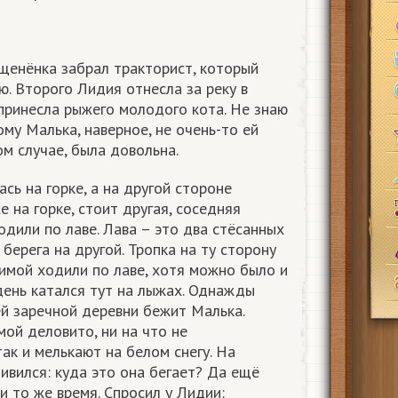
щенёнка забрал тракторист, который
ю. Второго Лидия отнесла за реку в
принесла рыжего молодого кота. Не знаю
ому Малька, наверное, не очень-то ей
ом случае, была довольна.
ась на горке, а на другой стороне
е на горке, стоит другая, соседняя
одили по лаве. Лава – это два стёсанных
 берега на другой. Тропка на ту сторону
зимой ходили по лаве, хотя можно было и
 день катался тут на лыжах. Однажды
ей заречной деревни бежит Малька.
ой деловито, ни на что не
ак и мелькают на белом снегу. На
ивился: куда это она бегает? Да ещё
и то же время. Спросил у Лидии: