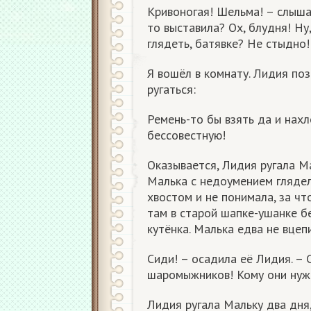
Кривоногая! Шельма! – слыша
то выставила? Ох, блудня! Ну
глядеть, батявке? Не стыдно!
Я вошёл в комнату. Лидия по
ругаться:
Ремень-то бы взять да и нахл
бессовестную!
Оказывается, Лидия ругала Ма
Малька с недоумением глядел
хвостом и не понимала, за что
там в старой шапке-ушанке 
кутёнка. Малька едва не вцепи
Сиди! – осадила её Лидия. – 
шаромыжников! Кому они нуж
Лидия ругала Мальку два дня,