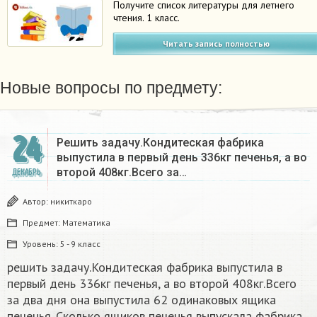
Получите список литературы для летнего
чтения. 1 класс.
Читать запись полностью
Новые вопросы по предмету:
24
Решить задачу.Кондитеская фабрика
выпустила в первый день 336кг печенья, а во
второй 408кг.Всего за…
ДЕКАБРЬ
Автор:
никиткаро
Предмет:
Математика
Уровень:
5 - 9 класс
решить задачу.Кондитеская фабрика выпустила в
первый день 336кг печенья, а во второй 408кг.Всего
за два дня она выпустила 62 одинаковых ящика
печенья. Сколько ящиков печенья выпускала фабрика