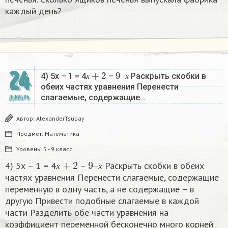
каждый день?
х
+
2
9
х
–
24
4) 5х – 1 = 4
–
Раскрыть скобки в
х
х
обеих частях уравнения Перенести
слагаемые, содержащие…
ДЕКАБРЬ
Автор:
AlexanderTsupay
Предмет:
Математика
Уровень:
5 - 9 класс
х
+
2
9
х
–
4) 5х – 1 = 4
–
Раскрыть скобки в обеих
х
х
частях уравнения Перенести слагаемые, содержащие
переменную в одну часть, а не содержащие – в
другую Привести подобные слагаемые в каждой
части Разделить обе части уравнения на
коэффициент переменной бесконечно много корней​