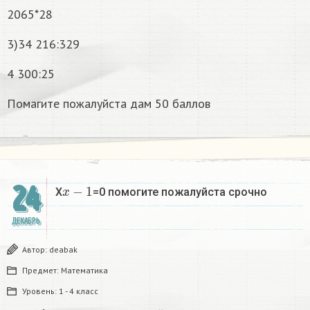
2065*28
3)34 216:329
4 300:25
Помагите пожалуйста дам 50 баллов
x
−
1
24
X
=0 помогите пожалуйста срочно
ДЕКАБРЬ
Автор:
deabak
Предмет:
Математика
Уровень:
1 - 4 класс
x
−
1