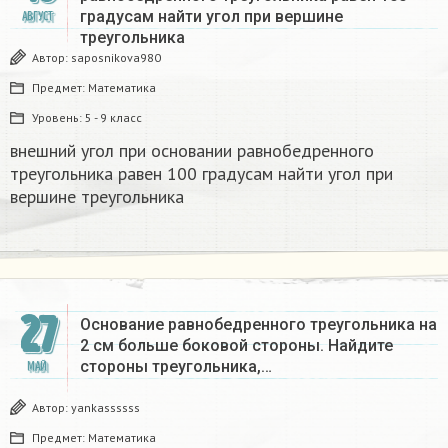
градусам найти угол при вершине
АВГУСТ
треугольника​
Автор:
saposnikova980
Предмет:
Математика
Уровень:
5 - 9 класс
внешний угол при основании равнобедренного
треугольника равен 100 градусам найти угол при
вершине треугольника​
27
Основание равнобедренного треугольника на
2 см больше боковой стороны. Найдите
стороны треугольника,…
МАЙ
Автор:
yankassssss
Предмет:
Математика