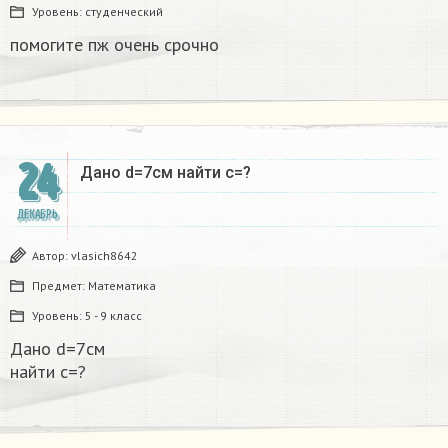
Уровень:
студенческий
помогите пж очень срочно​
24
Дано d=7см найти с=?​
ДЕКАБРЬ
Автор:
vlasich8642
Предмет:
Математика
Уровень:
5 - 9 класс
Дано d=7см
найти с=?​