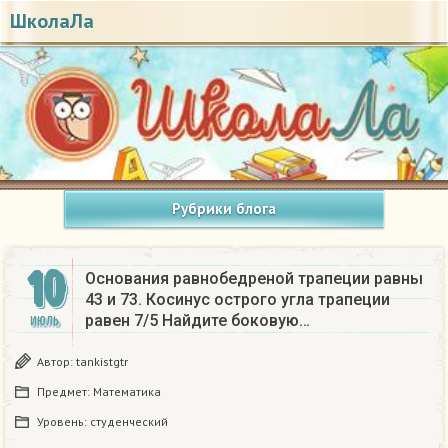
ШколаЛа
Рубрики блога
10
Основания равнобедреной трапеции равны
43 и 73. Косинус острого угла трапеции
равен 7/5 Найдите боковую…
ИЮЛЬ
Автор:
tankistgtr
Предмет:
Математика
Уровень:
студенческий