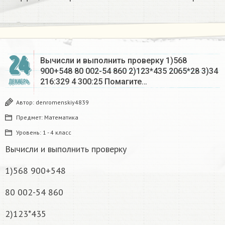
24
Вычисли и выполнить проверку 1)568
900+548 80 002-54 860 2)123*435 2065*28 3)34
216:329 4 300:25 Помагите…
ДЕКАБРЬ
Автор:
denromenskiy4839
Предмет:
Математика
Уровень:
1 - 4 класс
Вычисли и выполнить проверку
1)568 900+548
80 002-54 860
2)123*435