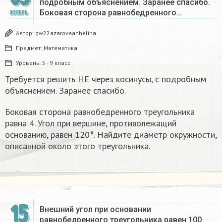
подробным объяснением. Заранее спасибо.
Боковая сто­ро­на рав­но­бед­рен­но­го…
НОЯБРЬ
Автор:
gw22azarovaanhelina
Предмет:
Математика
Уровень:
5 - 9 класс
Требуется решить НЕ через косинусы, с подробным
объяснением. Заранее спасибо.
Боковая сто­ро­на рав­но­бед­рен­но­го тре­уголь­ни­ка
равна 4. Угол при вершине, про­ти­во­ле­жа­щий
основанию, равен 120°. Най­ди­те диа­метр окружности,
опи­сан­ной около этого треугольника.
15
Внешний угол при основании
равнобедренного треугольника равен 100