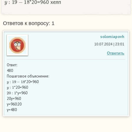
*20=960 хелп
Ответов к вопросу: 1
solomiapovh
10.07.2024 | 23:01
Ответить
Ответ:
480
Пошаговое объяснение:
y
:
19
−
18
*20=960
y
:
1
*20=960
20
:
1
*y=960
20y=960
y=960:20
y=480