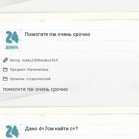
24
Помогите пж очень срочно​
ДЕКАБРЬ
Автор:
maks2009maks2019
Предмет:
Математика
Уровень:
студенческий
помогите пж очень срочно​
24
Дано d=7см найти с=?​