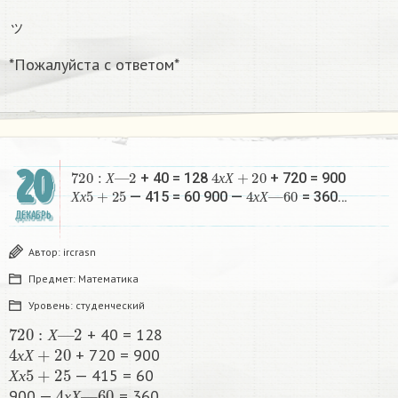
ッ
*Пожалуйста с ответом*
20
720
:
Х
—
2
4
х
Х
+
20
+ 40 = 128
+ 720 = 900
Х
х
5
+
25
4
х
Х
—
60
Х
х
Х
— 415 = 60 900 —
= 360…
Х
х
х
Х
ДЕКАБРЬ
Автор:
ircrasn
Предмет:
Математика
Уровень:
студенческий
720
:
Х
—
2
+ 40 = 128
4
х
Х
+
20
Х
+ 720 = 900
Х
х
5
+
25
х
Х
— 415 = 60
4
60
х
Х
—
Х
х
900 —
= 360