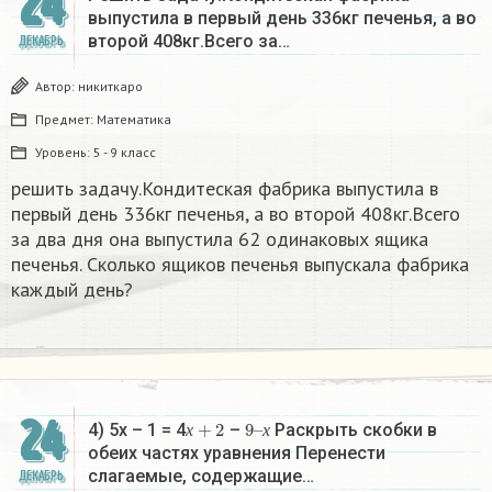
24
выпустила в первый день 336кг печенья, а во
второй 408кг.Всего за…
ДЕКАБРЬ
Автор:
никиткаро
Предмет:
Математика
Уровень:
5 - 9 класс
решить задачу.Кондитеская фабрика выпустила в
первый день 336кг печенья, а во второй 408кг.Всего
за два дня она выпустила 62 одинаковых ящика
печенья. Сколько ящиков печенья выпускала фабрика
каждый день?
24
х
+
2
9
х
–
4) 5х – 1 = 4
–
Раскрыть скобки в
х
х
обеих частях уравнения Перенести
слагаемые, содержащие…
ДЕКАБРЬ