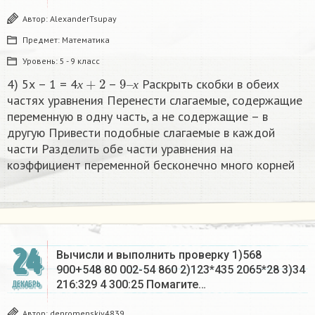
Автор:
AlexanderTsupay
Предмет:
Математика
Уровень:
5 - 9 класс
х
+
2
9
х
–
4) 5х – 1 = 4
–
Раскрыть скобки в обеих
х
х
частях уравнения Перенести слагаемые, содержащие
переменную в одну часть, а не содержащие – в
другую Привести подобные слагаемые в каждой
части Разделить обе части уравнения на
коэффициент переменной бесконечно много корней​
24
Вычисли и выполнить проверку 1)568
900+548 80 002-54 860 2)123*435 2065*28 3)34
216:329 4 300:25 Помагите…
ДЕКАБРЬ
Автор:
denromenskiy4839