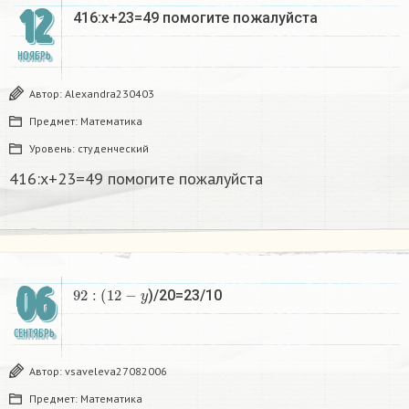
12
416:x+23=49 помогите пожалуйста
НОЯБРЬ
Автор:
Alexandra230403
Предмет:
Математика
Уровень:
студенческий
416:x+23=49 помогите пожалуйста
06
92
:
(
12
−
y
)/20=23/10
СЕНТЯБРЬ
Автор:
vsaveleva27082006
Предмет:
Математика