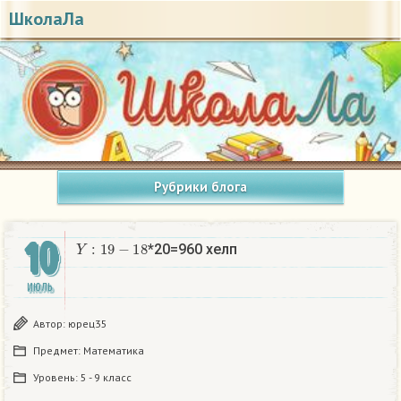
ШколаЛа
Рубрики блога
10
Y
:
19
−
18
*20=960 хелп
ИЮЛЬ
Автор:
юрец35
Предмет:
Математика
Уровень:
5 - 9 класс
y
:
19
−
18