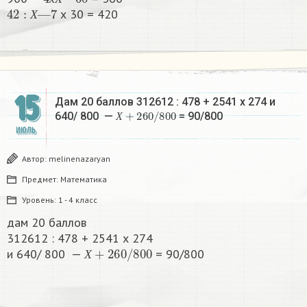
42
:
Х
—
7
х
Х
х 30 = 420​
Х
15
Дам 20 баллов 312612 : 478 + 2541 х 274 и
Х
+
260
/
800
640/ 800 —
= 90/800 ​
Х
ИЮЛЬ
Автор:
melinenazaryan
Предмет:
Математика
Уровень:
1 - 4 класс
дам 20 баллов
312612 : 478 + 2541 х 274
Х
+
260
/
800
и 640/ 800 —
= 90/800
Х