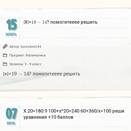
15
19
−
14
|Х|=
? помогитееее решить ​
НОЯБРЬ
Автор:
kurockini144
Предмет:
Математика
Уровень:
5 - 9 класс
19
−
14
|х|=
? помогитееее решить ​
07
Х:20=180:9 100+x*20=240 60+360/x=100 реши
уравнения +10 баллов
ИЮЛЬ