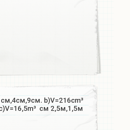
см,4см,9см. b)V=216cm³
 c)V=16,5m³
см 2,5м,1,5м ​