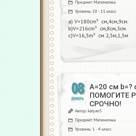
Предмет:
Математика
Уровень:
10 - 11 класс
а) V=180cm³
см,4см,9см.
b)V=216cm³
см,8см,3см.
c)V=16,5m³
см 2,5м,1,5м
08
A=20 см b=? 
ПОМОГИТЕ 
ДЕКАБРЬ
СРОЧНО!
Автор:
katyan5
Предмет:
Математика
Уровень:
1 - 4 класс