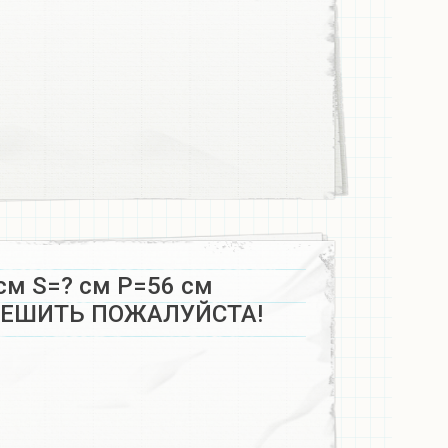
см S=? см P=56 см
РЕШИТЬ ПОЖАЛУЙСТА!