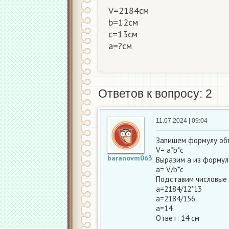
V=2184см
b=12см
c=13см
a=?см​
Ответов к вопросу: 2
11.07.2024 | 09:04
Запишем формулу об
V= a*b*c
baranovm063
Выразим а из форму
а= V/b*c
Подставим числовые 
a=2184/12*13
а=2184/156
а=14
Ответ: 14 см