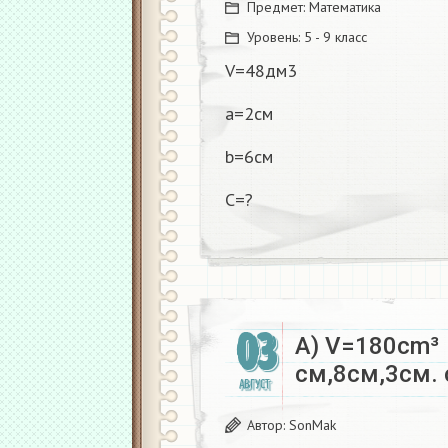
Предмет:
Математика
Уровень:
5 - 9 класс
V=48дм3
a=2см
b=6см
C=?
03
А) V=180cm³
см,8см,3см.
АВГУСТ
Автор:
SonMak