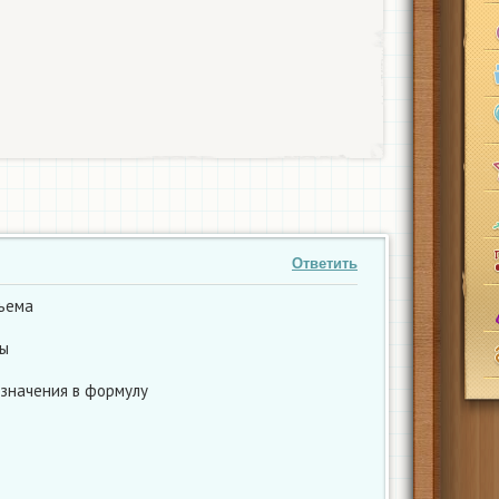
Ответить
ъема
лы
значения в формулу