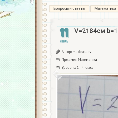
Вопросы и ответы
Математика
11
V=2184см b=1
ИЮЛЬ
Автор:
maxburtaev
Предмет:
Математика
Уровень:
1 - 4 класс