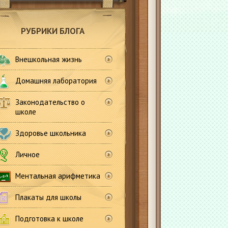
РУБРИКИ БЛОГА
Внешкольная жизнь
Домашняя лаборатория
Законодательство о
школе
Здоровье школьника
Личное
Ментальная арифметика
Плакаты для школы
Подготовка к школе