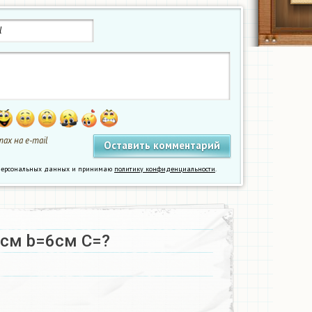
ах на e-mail
у персональных данных и принимаю
политику конфиденциальности
.
см b=6см C=?