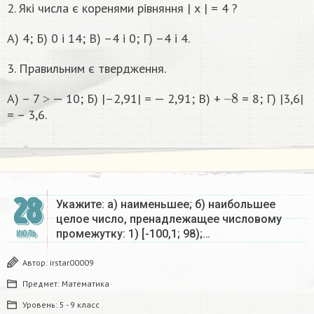
2. Які числа є коренями рівняння | х | = 4 ?
А) 4; Б) 0 і 14; В) –4 і 0; Г) –4 і 4.
3. Правильним є твердження.
–
8
А) – 7 ˃ — 10; Б) |–2,91| = — 2,91; В) +
= 8; Г) |3,6|
= – 3,6.
28
Укажите: а) наименьшее; б) наибольшее
целое число, пренадлежащее числовому
промежутку: 1) [-100,1; 98);…
ИЮЛЬ
Автор:
irstar00009
Предмет:
Математика
Уровень:
5 - 9 класс