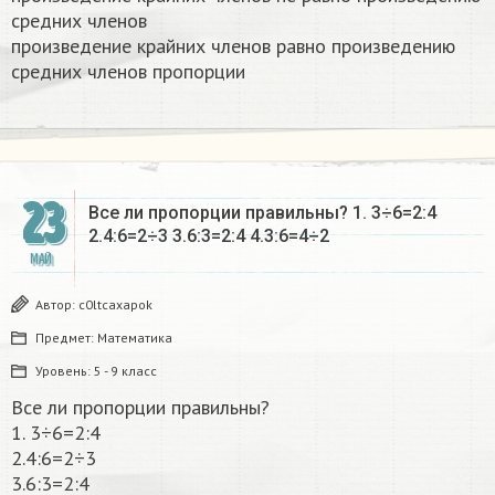
средних членов
произведение крайних членов равно произведению
средних членов пропорции​
23
Все ли пропорции правильны? 1. 3÷6=2:4
2.4:6=2÷3 3.6:3=2:4 4.3:6=4÷2​
МАЙ
Автор:
c0ltcaxapok
Предмет:
Математика
Уровень:
5 - 9 класс
Все ли пропорции правильны?
1. 3÷6=2:4
2.4:6=2÷3
3.6:3=2:4