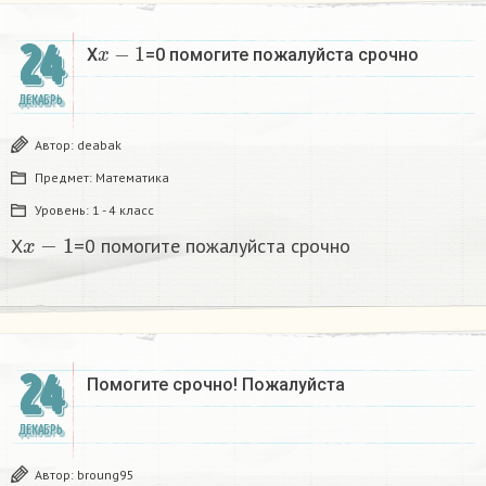
x
−
1
24
X
=0 помогите пожалуйста срочно
ДЕКАБРЬ
Автор:
deabak
Предмет:
Математика
Уровень:
1 - 4 класс
x
−
1
X
=0 помогите пожалуйста срочно
24
Помогите срочно! Пожалуйста
ДЕКАБРЬ
Автор:
broung95