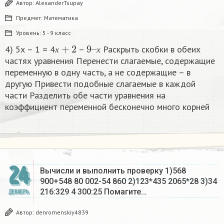
Автор:
AlexanderTsupay
Предмет:
Математика
Уровень:
5 - 9 класс
х
+
2
9
х
–
4) 5х – 1 = 4
–
Раскрыть скобки в обеих
х
х
частях уравнения Перенести слагаемые, содержащие
переменную в одну часть, а не содержащие – в
другую Привести подобные слагаемые в каждой
части Разделить обе части уравнения на
коэффициент переменной бесконечно много корней​
24
Вычисли и выполнить проверку 1)568
900+548 80 002-54 860 2)123*435 2065*28 3)34
216:329 4 300:25 Помагите…
ДЕКАБРЬ
Автор:
denromenskiy4839