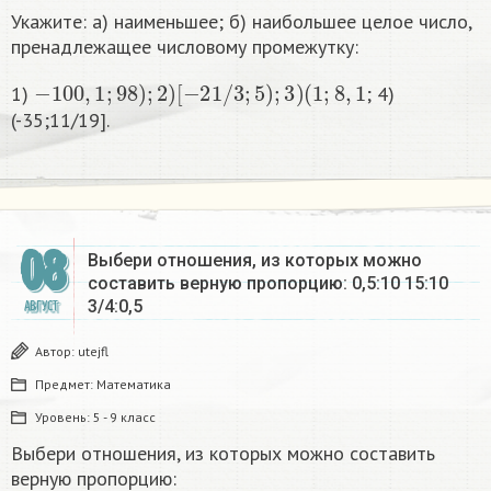
Укажите: а) наименьшее; б) наибольшее целое число,
пренадлежащее числовому промежутку:
−
100
,
1
;
98
)
;
2
)
[
−
2
1
/
3
;
5
)
;
3
)
(
1
;
8
,
1
1)
; 4)
(-35;11/19].
08
Выбери отношения, из которых можно
составить верную пропорцию: 0,5:10 15:10
3/4:0,5​
АВГУСТ
Автор:
utejfl
Предмет:
Математика
Уровень:
5 - 9 класс
Выбери отношения, из которых можно составить
верную пропорцию: