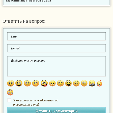
таьаоптпгатшаташагабшадара
Ответить на вопрос:
Я хочу получать уведомления об
ответах на e-mail