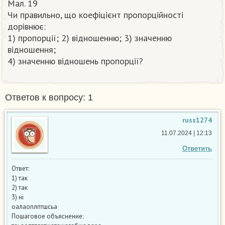
Мал. 19
Чи правильно, що коефіцієнт пропорційності
дорівнює:
1) пропорції; 2) відношенню; 3) значенню
відношення;
4) значенню відношень пропорції?​
Ответов к вопросу: 1
russ1274
11.07.2024 | 12:13
Ответить
Ответ:
1) так
2) так
3) нi
оалаоплптшсьа
Пошаговое объяснение: