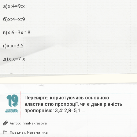
а)х:4=9:х
б)х:4=х:9
в)х:6=3х:18
г)х:х=3:5
д)х:х=7:х
19
Перевірте, користуючись основною
властивістю пропорції, чи є дана рiвнiсть
пропорцією: 3,4: 2,8=5,1:…
ДЕКАБРЬ
Автор:
InnaNekrasova
Предмет:
Математика