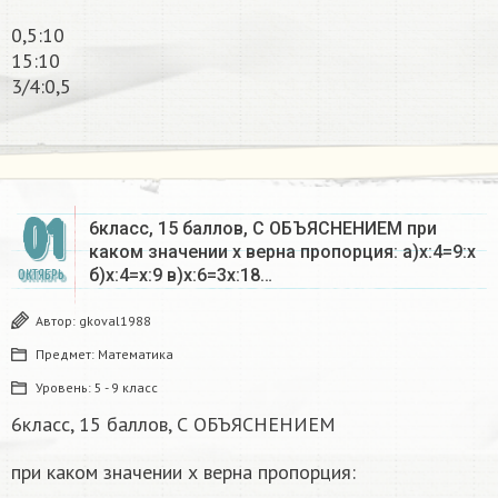
0,5:10
15:10
3/4:0,5​
01
6класс, 15 баллов, С ОБЪЯСНЕНИЕМ при
каком значении х верна пропорция: а)х:4=9:х
б)х:4=х:9 в)х:6=3х:18…
ОКТЯБРЬ
Автор:
gkoval1988
Предмет:
Математика
Уровень:
5 - 9 класс
6класс, 15 баллов, С ОБЪЯСНЕНИЕМ
при каком значении х верна пропорция: