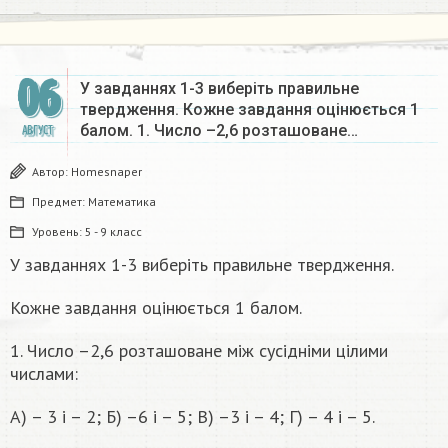
06
У завданнях 1-3 виберіть правильне
твердження. Кожне завдання оцінюється 1
балом. 1. Число –2,6 розташоване…
АВГУСТ
Автор:
Homesnaper
Предмет:
Математика
Уровень:
5 - 9 класс
У завданнях 1-3 виберіть правильне твердження.
Кожне завдання оцінюється 1 балом.
1. Число –2,6 розташоване між сусідніми цілими
числами:
А) – 3 і – 2; Б) –6 і – 5; В) –3 і – 4; Г) – 4 і – 5.