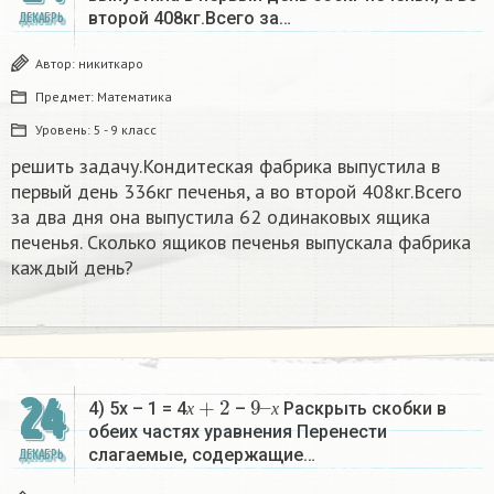
второй 408кг.Всего за…
ДЕКАБРЬ
Автор:
никиткаро
Предмет:
Математика
Уровень:
5 - 9 класс
решить задачу.Кондитеская фабрика выпустила в
первый день 336кг печенья, а во второй 408кг.Всего
за два дня она выпустила 62 одинаковых ящика
печенья. Сколько ящиков печенья выпускала фабрика
каждый день?
х
+
2
9
х
–
24
4) 5х – 1 = 4
–
Раскрыть скобки в
х
х
обеих частях уравнения Перенести
слагаемые, содержащие…
ДЕКАБРЬ