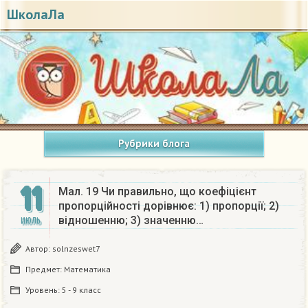
ШколаЛа
Рубрики блога
11
Мал. 19 Чи правильно, що коефіцієнт
пропорційності дорівнює: 1) пропорції; 2)
відношенню; 3) значенню…
ИЮЛЬ
Автор:
solnzeswet7
Предмет:
Математика
Уровень:
5 - 9 класс