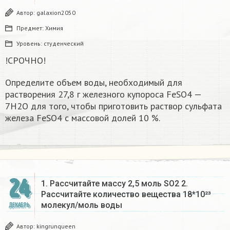
Автор:
galaxion2050
Предмет:
Химия
Уровень:
студенческий
!СРОЧНО!
Определите объем воды, необходимый для
растворения 27,8 г железного купороса FeSO4 —
7Н2О для того, чтобы приготовить раствор сульфата
железа FeSO4 с массовой долей 10 %.​
24
1. Рассчитайте массу 2,5 моль SO2 2.
Рассчитайте количество вещества 18*10²³
молекул/моль воды
ДЕКАБРЬ
Автор:
kingrunqueen