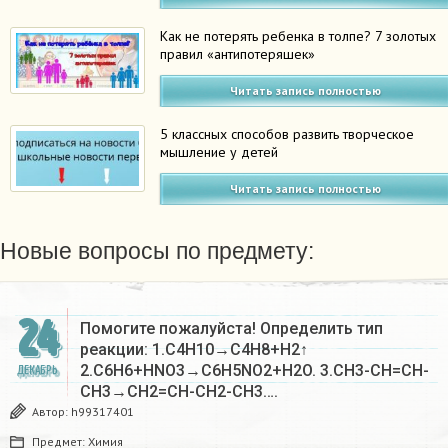
Как не потерять ребенка в толпе? 7 золотых
правил «антипотеряшек»
Читать запись полностью
5 классных способов развить творческое
мышление у детей
Читать запись полностью
Новые вопросы по предмету:
24
Помогите пожалуйста! Определить тип
реакции: 1.C4H10→C4H8+H2↑
2.C6H6+HNO3→C6H5NO2+H2O. 3.CH3-CH=CH-
ДЕКАБРЬ
CH3→CH2=CH-CH2-CH3….
Автор:
h99317401
Предмет:
Химия