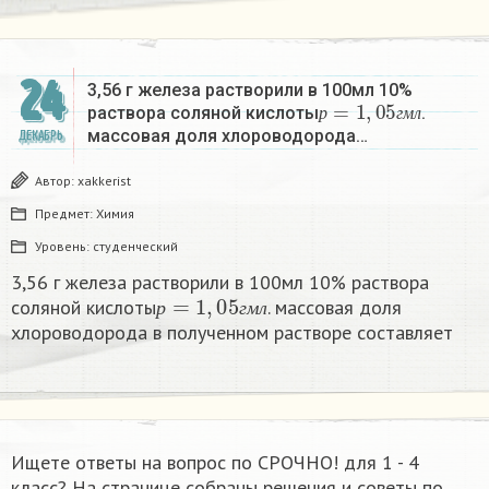
24
3,56 г железа растворили в 100мл 10%
р
=
1
,
05
г
м
л
раствора соляной кислоты
.
р
г
м
л
массовая доля хлороводорода…
ДЕКАБРЬ
Автор:
xakkerist
Предмет:
Химия
Уровень:
студенческий
3,56 г железа растворили в 100мл 10% раствора
р
=
1
,
05
г
м
л
соляной кислоты
. массовая доля
р
г
м
л
хлороводорода в полученном растворе составляет
Ищете ответы на вопрос по СРОЧНО! для 1 - 4
класс? На странице собраны решения и советы по