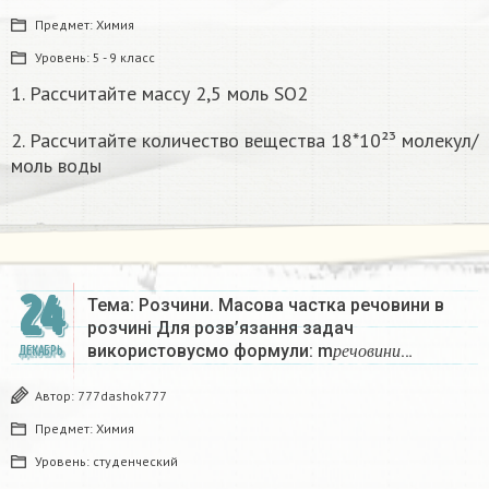
Предмет:
Химия
Уровень:
5 - 9 класс
1. Рассчитайте массу 2,5 моль SO2
2. Рассчитайте количество вещества 18*10²³ молекул/
моль воды
24
Тема: Розчини. Масова частка речовини в
розчині Для розв’язання задач
р
е
ч
о
в
и
н
и
використовусмо формули: m
…
ДЕКАБРЬ
р
е
ч
о
в
и
н
и
Автор:
777dashok777
Предмет:
Химия
Уровень:
студенческий