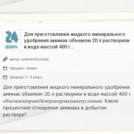
24
Для приготовления жидкого минерального
удобрения аммиак объемом 20 л растворили
в воде массой 400 г…
ДЕКАБРЬ
Автор:
LolIHackYouTube
Предмет:
Химия
Уровень:
5 - 9 класс
Для приготовления жидкого минерального удобрения
аммиак объемом 20 л растворили в воде массой 400 г
о
б
ъ
е
м
г
а
з
а
п
р
и
в
е
д
е
н
п
р
и
н
о
р
м
а
л
ь
н
ы
х
у
с
л
о
в
и
я
х
. Какое
о
б
ъ
е
м
г
а
з
а
п
р
и
в
е
д
е
н
п
р
и
н
о
р
м
а
л
ь
н
ы
х
у
с
л
о
в
и
я
х
процентное отношение аммиака в добытом
растворе?