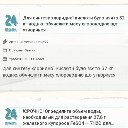
24
Для синтезу хлоридної кислоти було взято 32
кг водню. обчислити масу хлороводню що
утворився​
ДЕКАБРЬ
Автор:
aliyevasabina299
Предмет:
Химия
Уровень:
10 - 11 класс
для синтезу хлоридної кислоти було взято 32 кг
водню. обчислити масу хлороводню що утворився​
24
!СРОЧНО! Определите объем воды,
необходимый для растворения 27,8 г
железного купороса FeSO4 — 7Н2О для…
ДЕКАБРЬ