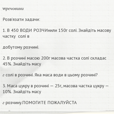
р
е
ч
о
в
и
н
и
w
р
е
ч
о
в
и
н
и
Розв’язати задачи:
1. В 450 ВОДИ РОЗЧИнили 150г солі. Знайдіть масову
частку
солі в
добутому розчині.
2. В розчині масою 200г масова частка солі складас
45%. Знайдіть масу
г
солі в розчині. Яка маса води в цьому розчинi?
г
3. Маса цукру в розчині — 25г, масова частка цукру —
10%. Знайдіть масу
г
розчину.ПОМОГИТЕ ПОЖАЛУЙСТА
г