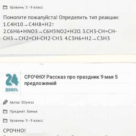
Уровень:
5 - 9 класс
Помогите пожалуйста! Определить тип реакции:
1.C4H10→C4H8+H2↑
2.C6H6+HNO3→C6H5NO2+H2O. 3.CH3-CH=CH-
CH3→CH2=CH-CH2-CH3. 4.C3H6+H2→C3H3
24
СРОЧНО! Рассказ про праздник 9 мая 5
предложений
ДЕКАБРЬ
Автор:
Ellywss
Предмет:
Химия
Уровень:
5 - 9 класс
СРОЧНО!