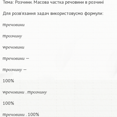
Тема: Розчини. Масова частка речовини в розчині
Для розв’язання задач використовусмо формули:
р
е
ч
о
в
и
н
и
m
р
е
ч
о
в
и
н
и
р
о
з
ч
и
н
у
m
р
о
з
ч
и
н
у
р
е
ч
о
в
и
н
и
w
р
е
ч
о
в
и
н
и
р
е
ч
о
в
и
н
и
m
—
р
е
ч
о
в
и
н
и
р
о
з
ч
и
н
у
m
—
р
о
з
ч
и
н
у
100%
р
е
ч
о
в
и
н
и
р
о
з
ч
и
н
у
w
. m
р
е
ч
о
в
и
н
и
р
о
з
ч
и
н
у
100%
р
е
ч
о
в
и
н
и
m
. 100%
р
е
ч
о
в
и
н
и