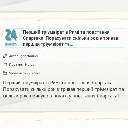
24
Перший тріумвірат в Римі та повстання
Спартака. Порахувати скільки років тривав
перший тріумвірат та…
ДЕКАБРЬ
Автор:
goncharuck556
Предмет:
История
Уровень:
5 - 9 класс
Перший тріумвірат в Римі та повстання Спартака.
Порахувати скільки років тривав перший тріумвірат та
скільки років минуло з початку повстання Спартака?