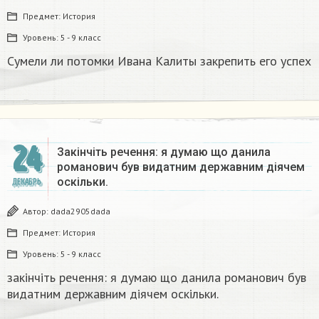
Предмет:
История
Уровень:
5 - 9 класс
Сумели ли потомки Ивана Калиты закрепить его успех
24
Закінчіть речення: я думаю що данила
романович був видатним державним діячем
оскільки.
ДЕКАБРЬ
Автор:
dada2905dada
Предмет:
История
Уровень:
5 - 9 класс
закінчіть речення: я думаю що данила романович був
видатним державним діячем оскільки.