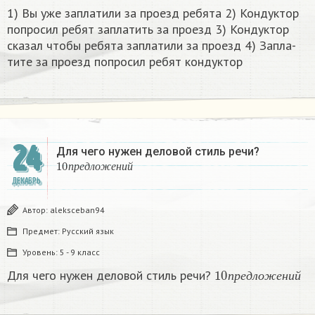
1) Вы уже за­пла­ти­ли за про­езд ре­бя­та 2) Кон­дук­тор
по­про­сил ребят за­пла­тить за про­езд 3) Кон­дук­тор
ска­зал чтобы ре­бя­та за­пла­ти­ли за про­езд 4) За­пла­
ти­те за про­езд по­про­сил ребят кон­дук­тор​
24
Для чего нужен деловой стиль речи?
10
п
р
е
д
л
о
ж
е
н
и
й
п
р
е
д
л
о
ж
е
н
и
й
ДЕКАБРЬ
Автор:
aleksceban94
Предмет:
Русский язык
Уровень:
5 - 9 класс
10
п
р
е
д
л
о
ж
е
н
и
й
Для чего нужен деловой стиль речи?
п
р
е
д
л
о
ж
е
н
и
й