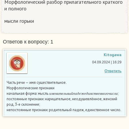
Морфологический разбор прилагательного краткого
и полного
мысли горьки
Ответов к вопросу: 1
Kitogawa
04.09.2024 | 16:29
Ответить
Часть речи — имя существительное.
Морфологические признаки
и
м
е
н
и
т
е
л
ь
н
ы
й
п
а
д
е
ж
е
д
и
н
с
т
в
е
н
н
о
г
о
ч
и
с
л
а
начальная форма: мысль
;
и
м
е
н
и
т
е
л
ь
н
ы
й
п
а
д
е
ж
е
д
и
н
с
т
в
е
н
н
о
г
о
ч
и
с
л
а
постоянные признаки: нарицательное, неодушевлённое, женский
род, 3-е склонение;
непостоянные признаки: родительный падеж, единственное число.