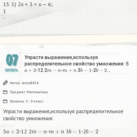
15. 1) 2x + 3 = x — 6;
1
-​
07
Упрасти выражения,используя
распределительное свойство умножения: 5
a
+
2
m
−
n
m
+
n
b
−
1
b
−
2
-12 2
-
3
-2
…
ОКТЯБРЬ
Автор:
anna8456
Предмет:
Математика
Уровень:
5 - 9 класс
Упрасти выражения,используя распределительное
свойство умножения:
a
+
2
m
−
n
m
+
n
b
−
1
b
−
2
5
-12 2
-
3
-2