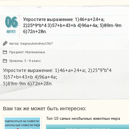
06
Упростите выражение: 1)46+a+24+a;
2)25*9*b*4 3)57+b+43+b 4)96a+4a; 5)89m-9m
6)72n+28n.
АВГУСТ
Автор:
bagnyukandrey1967
Предмет:
Математика
Уровень:
5 - 9 класс
Упростите выражение: 1)46+a+24+a; 2)25*9*b*4
3)57+b+43+b 4)96a+4a;
5)89m-9m 6)72n+28n.
Вам так же может быть интересно:
Топ-10 самых необычных животных мира
Читать запись полностью