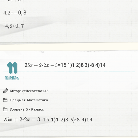
−
0
,
8
4,2+
0
,
7
-4,3+
11
5
x
+
2
2
x
−
3
2
-
=15 1)1 2)8 3)-8 4)14
СЕНТЯБРЬ
Автор:
velickozena146
Предмет:
Математика
Уровень:
5 - 9 класс
5
x
+
2
2
x
−
3
2
-
=15 1)1 2)8 3)-8 4)14