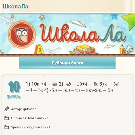
ШколаЛа
Рубрики блога
10
4
−
4
a
4
b
−
10
4
−
5
b
c
−
5
d
1) 10a +
2) -
+
3)
-
−
d
+
5
c
5
n
+
m
−
4
n
+
8
m
2
m
−
5
n
4) -
+
-
СЕНТЯБРЬ
Автор:
gufyaaa
Предмет:
Математика
Уровень:
студенческий
4
−
4
a