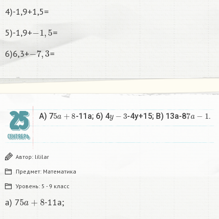
4)-1,9+1,5=
−
1
,
5
5)-1,9+
=
−
7
,
3
6)6,3+
=
25
5
a
+
8
y
−
3
7
a
−
1
A) 7
-11a; 6) 4
-4y+15; B) 13a-8
.
СЕНТЯБРЬ
Автор:
lililar
Предмет:
Математика
Уровень:
5 - 9 класс
5
a
+
8
a) 7
-11a;
y
−
3