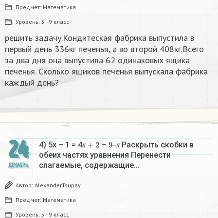
Предмет:
Математика
Уровень:
5 - 9 класс
решить задачу.Кондитеская фабрика выпустила в
первый день 336кг печенья, а во второй 408кг.Всего
за два дня она выпустила 62 одинаковых ящика
печенья. Сколько ящиков печенья выпускала фабрика
каждый день?
24
х
+
2
9
х
–
4) 5х – 1 = 4
–
Раскрыть скобки в
х
х
обеих частях уравнения Перенести
слагаемые, содержащие…
ДЕКАБРЬ
Автор:
AlexanderTsupay
Предмет:
Математика
Уровень:
5 - 9 класс