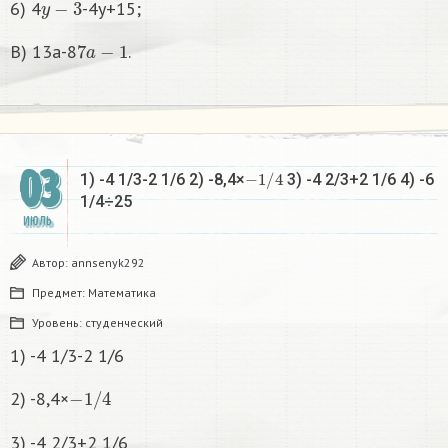
6) 4
-4y+15;
7
a
−
1
B) 13a-8
.
03
−
1
/
4
1) -4 1/3-2 1/6 2) -8,4×
3) -4 2/3+2 1/6 4) -6
1/4÷25
ИЮЛЬ
Автор:
annsenyk292
Предмет:
Математика
Уровень:
студенческий
1) -4 1/3-2 1/6
−
1
/
4
2) -8,4×
3) -4 2/3+2 1/6