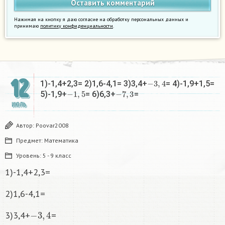
Нажимая на кнопку я даю согласие на обработку персональных данных и
принимаю
политику конфиденциальности
.
12
−
3
,
4
1)-1,4+2,3= 2)1,6-4,1= 3)3,4+
= 4)-1,9+1,5=
−
1
,
5
−
7
,
3
5)-1,9+
= 6)6,3+
=
ИЮЛЬ
Автор:
Poovar2008
Предмет:
Математика
Уровень:
5 - 9 класс
1)-1,4+2,3=
2)1,6-4,1=
−
3
,
4
3)3,4+
=