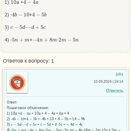
1) 10a +
4
b
−
10
4
−
5
b
2) -
+
c
−
5
d
−
d
+
5
c
3)
-
5
n
+
m
−
4
n
+
8
m
2
m
−
5
n
4) -
+
-
Ответов к вопросу: 1
jzhs
10.09.2024 | 19:14
Ответить
Ответ:
Пошаговое объяснение:
4
−
4
a
1) 10a +
= 10а + 4 — 4а = 6а + 4
4
b
−
10
4
−
5
b
2) -
+
= -4b + 10 + 4 — 5b = 14 — 9b
c
−
5
d
−
d
+
5
c
3)
-
= c — 5d + d -5c = — 4d — 4c
5
n
+
m
−
4
n
+
8
m
2
m
−
5
n
4) -
+
-
= -5n -m — 4n +8m — 2m +5n = 5m —