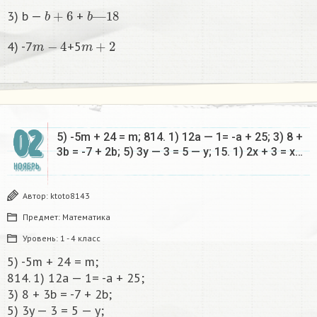
b
+
6
b
—
18
3) b —
+
m
−
4
m
+
2
4) -7
+5
02
5) -5m + 24 = m; 814. 1) 12a — 1= -a + 25; 3) 8 +
3b = -7 + 2b; 5) 3y — 3 = 5 — y; 15. 1) 2x + 3 = x…
НОЯБРЬ
Автор:
ktoto8143
Предмет:
Математика
Уровень:
1 - 4 класс
5) -5m + 24 = m;
814. 1) 12a — 1= -a + 25;
3) 8 + 3b = -7 + 2b;
5) 3y — 3 = 5 — y;