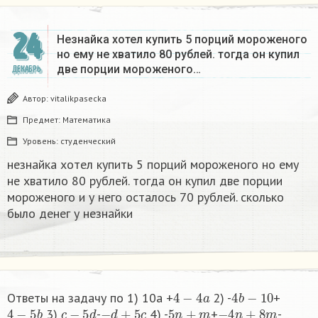
24
Незнайка хотел купить 5 порций мороженого
но ему не хватило 80 рублей. тогда он купил
две порции мороженого…
ДЕКАБРЬ
Автор:
vitalikpasecka
Предмет:
Математика
Уровень:
студенческий
незнайка хотел купить 5 порций мороженого но ему
не хватило 80 рублей. тогда он купил две порции
мороженого и у него осталось 70 рублей. сколько
было денег у незнайки
4
−
4
a
4
b
−
10
Ответы на задачу по 1) 10a +
2) -
+
4
−
5
b
c
−
5
d
−
d
+
5
c
5
n
+
m
−
4
n
+
8
m
3)
-
4) -
+
-