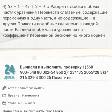
х
+
2
9
х
–
4) 5х – 1 = 4
–
Раскрыть скобки в обеих
х
х
частях уравнения Перенести слагаемые, содержащие
переменную в одну часть, а не содержащие – в
другую Привести подобные слагаемые в каждой
части Разделить обе части уравнения на
коэффициент переменной бесконечно много корней​
24
Вычисли и выполнить проверку 1)568
900+548 80 002-54 860 2)123*435 2065*28 3)34
216:329 4 300:25 Помагите…
ДЕКАБРЬ
Автор:
denromenskiy4839
Предмет:
Математика
Уровень:
1 - 4 класс
Вычисли и выполнить проверку