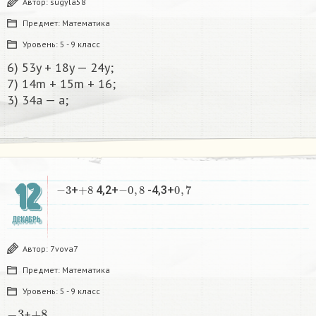
Автор:
sugyla58
Предмет:
Математика
Уровень:
5 - 9 класс
6) 53y + 18y — 24y;
7) 14m + 15m + 16;
3) 34a — a;​
12
−
3
+
8
−
0
,
8
0
,
7
+
4,2+
-4,3+
ДЕКАБРЬ
Автор:
7vova7
Предмет:
Математика
Уровень:
5 - 9 класс
−
3
+
8
+