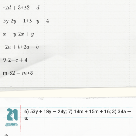
d
+
3
2
−
d
-2
+3
y
−
1
−
y
−
4
5y-2
+3
x
−
y
x
+
y
-2
a
+
b
a
−
b
-2
+2
−
c
+
4
9-2
2
−
m
m-3
+8
21
6) 53y + 18y — 24y; 7) 14m + 15m + 16; 3) 34a —
a;​
ДЕКАБРЬ