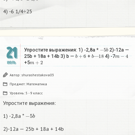
4) -6 1/4÷25
21
−
5
b
Упростите выражения: 1) -2,8а *
2)-12а —
b
+
6
b
18
—
m
−
4
25b + 18a + 14b 3) b —
+
4) -7
m
+
2
+5
ИЮЛЬ
Автор:
shurashestakova03
Предмет:
Математика
Уровень:
5 - 9 класс
Упростите выражения:
−
5
b
1) -2,8а *
2)-12а — 25b + 18a + 14b