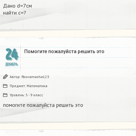
Дано d=7см
найти с=?​
24
Помогите пожалуйста решить это
ДЕКАБРЬ
Автор:
fikovamasha123
Предмет:
Математика
Уровень:
5 - 9 класс
помогите пожалуйста решить это