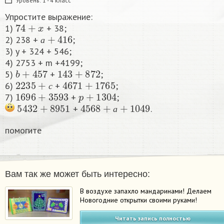
Уровень:
1 - 4 класс
Упростите выражение:
74
+
x
1)
+ 38;
а
+
416
2) 238 +
;
а
3) y + 324 + 546;
4) 2753 + m +4199;
b
+
457
143
+
872
5)
+
;
2235
+
с
4671
+
1765
6)
+
;
1696
+
3593
p
+
1304
с
7)
+
;
5432
+
8951
4568
+
а
+
1049
+
.
а
помогите​
Вам так же может быть интересно:
В воздухе запахло мандаринами! Делаем
Новогодние открытки своими руками!
Читать запись полностью