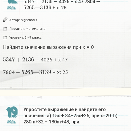
— 4026 + x 47 7804 —
5265
3139
—
+ x: 25​
ИЮЛЬ
Автор:
nightmars
Предмет:
Математика
Уровень:
5 - 9 класс
Найдите значение выражения при х = 0
5347
+
2136
— 4026 + x 47
5265
3139
—
7804 —
+ x: 25​
19
Упростите выражение и найдите его
значения: a) 15x + 34+25x+26, при x=20. b)
280m+32 – 180m+48, при…
ИЮЛЬ