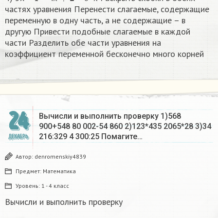
х
х
частях уравнения Перенести слагаемые, содержащие
переменную в одну часть, а не содержащие – в
другую Привести подобные слагаемые в каждой
части Разделить обе части уравнения на
коэффициент переменной бесконечно много корней​
24
Вычисли и выполнить проверку 1)568
900+548 80 002-54 860 2)123*435 2065*28 3)34
216:329 4 300:25 Помагите…
ДЕКАБРЬ
Автор:
denromenskiy4839
Предмет:
Математика
Уровень:
1 - 4 класс
Вычисли и выполнить проверку