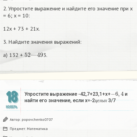
2. Упростите выражение и найдите его значение при x
= 6; x = 10:
12x + 73 + 21x.
3. Найдите значения выражений:
52
—
49
а) 132 +
3.
−
6
,
4
18
Упростите выражение -42,7+23,1+x+
и
ц
е
л
ы
х
найти его значение, если x=-2
3/7 ​
ц
е
л
ы
х
НОЯБРЬ
Автор:
popovchenko0707
Предмет:
Математика