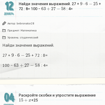
9
·
6
−
25
12
Найди значения выражений. 27 +
+
63
+
27
−
58
72 : 8= 100 −
: 4=
ДЕКАБРЬ
Автор:
bebronator28
Предмет:
Математика
Уровень:
студенческий
Найди значения выражений.
9
·
6
−
25
27 +
+ 72 : 8=
63
+
27
−
58
100 −
: 4=
04
Раскройте скобки и упростите выражение
15
+
x
+25