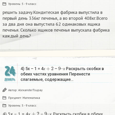
Уровень:
5 - 9 класс
решить задачу.Кондитеская фабрика выпустила в
первый день 336кг печенья, а во второй 408кг.Всего
за два дня она выпустила 62 одинаковых ящика
печенья. Сколько ящиков печенья выпускала фабрика
каждый день?
х
+
2
9
х
–
24
4) 5х – 1 = 4
–
Раскрыть скобки в
х
х
обеих частях уравнения Перенести
слагаемые, содержащие…
ДЕКАБРЬ
Автор:
AlexanderTsupay
Предмет:
Математика
Уровень:
5 - 9 класс
х
+
2
9
х
–
4) 5х – 1 = 4
–
Раскрыть скобки в обеих