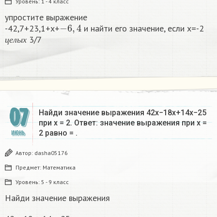
Уровень:
1 - 4 класс
упростите выражение
−
6
,
4
-42,7+23,1+x+
и найти его значение, если x=-2
ц
е
л
ы
х
3/7
ц
е
л
ы
х
07
Найди значение выражения 42x−18x+14x−25
при x = 2. Ответ: значение выражения при x =
2 равно = .
ИЮНЬ
Автор:
dasha05176
Предмет:
Математика
Уровень:
5 - 9 класс
Найди значение выражения