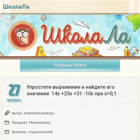
ШколаЛа
Рубрики блога
27
Упростите выражение и найдите его
значение: 14x +25x +31 -10x при x=0,1
СЕНТЯБРЬ
Автор:
andreibasarabyyy
Предмет:
Математика
Уровень:
студенческий