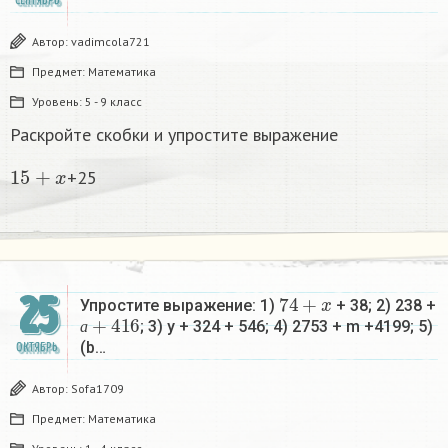
СЕНТЯБРЬ
Автор:
vadimcola721
Предмет:
Математика
Уровень:
5 - 9 класс
Раскройте скобки и упростите выражение
15
+
x
+25
74
+
x
25
Упростите выражение: 1)
+ 38; 2) 238 +
а
+
416
; 3) y + 324 + 546; 4) 2753 + m +4199; 5)
а
(b…
ОКТЯБРЬ
Автор:
Sofa1709
Предмет:
Математика