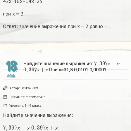
42x−18x+14x−25
при x = 2.
Ответ: значение выражения при x = 2 равно = .
7
,
397
х
−
х
18
Найдите значение выражения:
-
0
,
397
х
+
х
х
х
При х=31,8 0,0101 0,00001
х
х
ИЮНЬ
Автор:
Belka2709
Предмет:
Математика
Уровень:
5 - 9 класс
Найдите значение выражения:
7
,
397
х
−
х
0
,
397
х
+
х
-
х
х
х
х