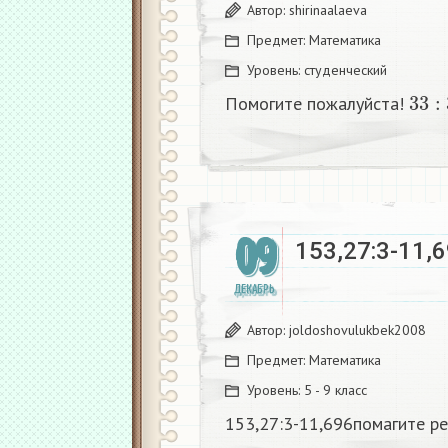
Автор:
shirinaalaeva
Предмет:
Математика
Уровень:
студенческий
33
:
3
Помогите пожалуйста!
09
153,27:3-11,
ДЕКАБРЬ
Автор:
joldoshovulukbek2008
Предмет:
Математика
Уровень:
5 - 9 класс
153,27:3-11,696помагите р