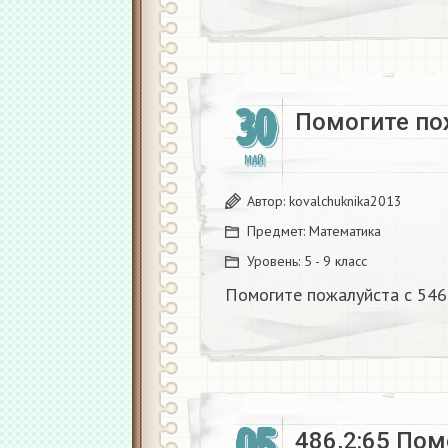
30
Помогите по
МАЙ
Автор:
kovalchuknika2013
Предмет:
Математика
Уровень:
5 - 9 класс
Помогите пожалуйста с 546
486,2:65 По