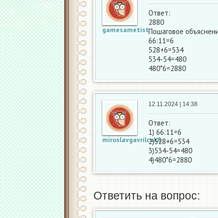
Ответ:
2880
gamesametist
Пошаговое объяснени
66:11=6
528+6=534
534-54=480
480*6=2880
12.11.2024 | 14:38
Ответ:
1) 66:11=6
miroslavgavrilcuk8
2)528+6=534
3)534-54=480
4)480*6=2880
Ответить на вопрос: