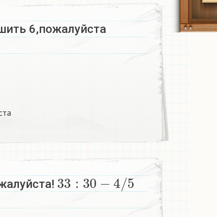
шить 6,пожалуйста
ста
33
:
30
−
4
/
5
жалуйста!