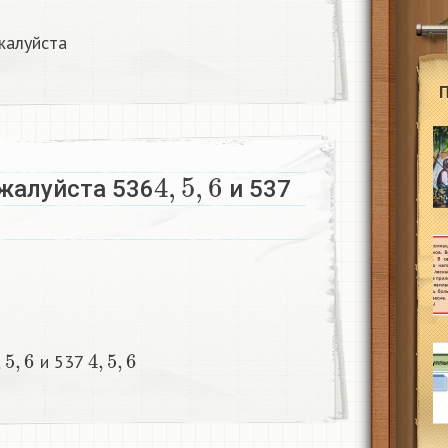
жалуйста
4
,
5
,
6
жалуйста 536
и 537
,
5
,
6
4
,
5
,
6
и 537