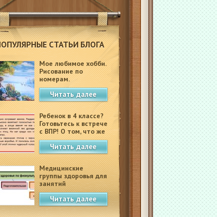
ПОПУЛЯРНЫЕ СТАТЬИ БЛОГА
Мое любимое хобби.
Рисование по
номерам.
Читать далее
Ребенок в 4 классе?
Готовьтесь к встрече
с ВПР! О том, что же
это такое.
Читать далее
Медицинские
группы здоровья для
занятий
физкультурой в
Читать далее
школе