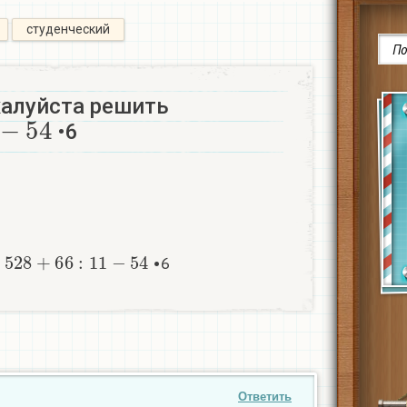
студенческий
алуйста решить
54
•6
528
+
66
:
11
−
54
ь
•6
Ответить