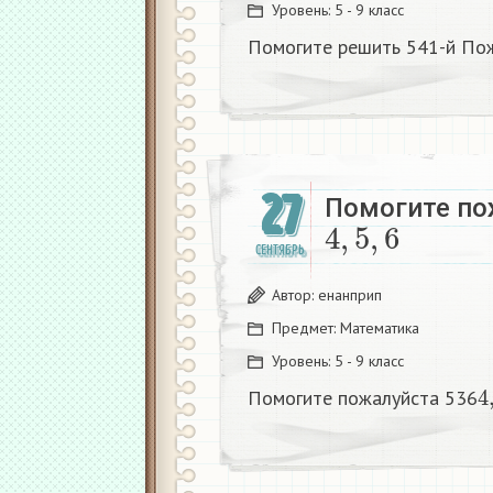
Уровень:
5 - 9 класс
Помогите решить 541-й По
27
Помогите по
4
,
5
,
6
СЕНТЯБРЬ
Автор:
енанприп
Предмет:
Математика
Уровень:
5 - 9 класс
4
Помогите пожалуйста 536