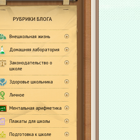
РУБРИКИ БЛОГА
Внешкольная жизнь
Домашняя лаборатория
Законодательство о
школе
Здоровье школьника
Личное
Ментальная арифметика
Плакаты для школы
Подготовка к школе