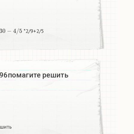
0
−
4
/
5
*2/9+2/5
696помагите решить
ешить