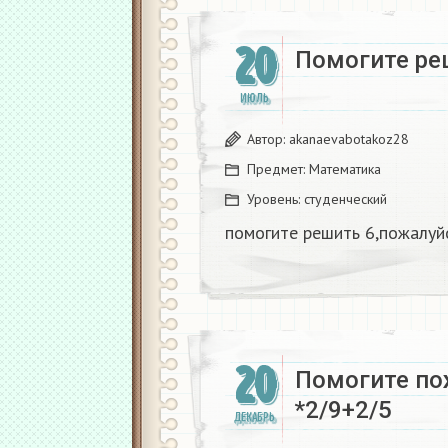
20
Помогите ре
ИЮЛЬ
Автор:
akanaevabotakoz28
Предмет:
Математика
Уровень:
студенческий
помогите решить 6,пожалуй
20
Помогите по
*2/9+2/5
ДЕКАБРЬ