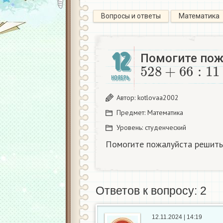
Вопросы и ответы
Математика
12
Помогите пож
528
+
66
:
11
−
НОЯБРЬ
Автор:
kotlovaa2002
Предмет:
Математика
Уровень:
студенческий
Помогите пожалуйста решит
Ответов к вопросу: 2
12.11.2024 | 14:19