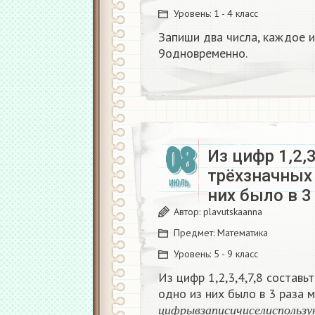
Уровень:
1 - 4 класс
Запиши два числа, каждое и
9одновременно.
08
Из цифр 1,2,3
трёхзначных 
ИЮЛЬ
них было в 3
Автор:
plavutskaanna
Предмет:
Математика
Уровень:
5 - 9 класс
Из цифр 1,2,3,4,7,8 составь
одно из них было в 3 раза 
ц
и
ф
р
ы
в
з
а
п
и
с
и
ч
и
с
е
л
и
с
п
ц
и
ф
р
ы
в
з
а
п
и
с
и
ч
и
с
е
л
и
с
п
о
л
ь
з
у