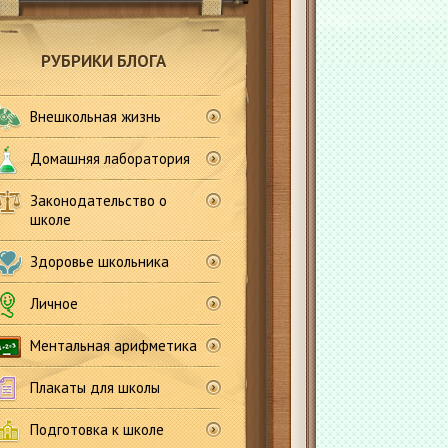
РУБРИКИ БЛОГА
Внешкольная жизнь
Домашняя лаборатория
Законодательство о
школе
Здоровье школьника
Личное
Ментальная арифметика
Плакаты для школы
Подготовка к школе