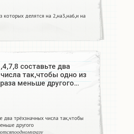
з которых делятся на 2,на3,на6,и на
,4,7,8 составьте два
числа так,чтобы одно из
 раза меньше другого…
те два трёхзначных числа так,чтобы
меньше другого
о
л
ь
з
у
ю
т
с
я
п
о
о
д
н
о
м
у
р
а
з
у
ю
т
с
я
п
о
о
д
н
о
м
у
р
а
з
у