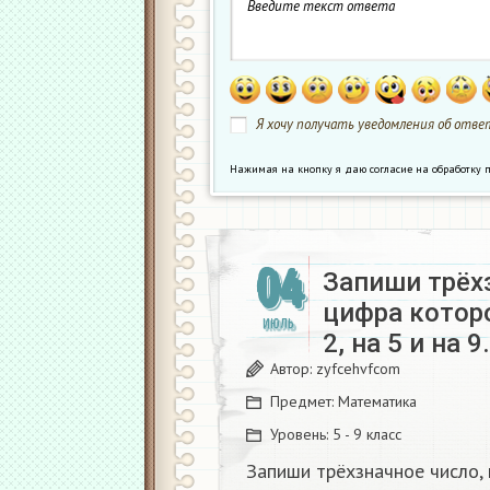
Я хочу получать уведомления об ответ
Нажимая на кнопку я даю согласие на обработк
04
Запиши трёхз
цифра которо
ИЮЛЬ
2, на 5 и на 9.
Автор:
zyfcehvfcom
Предмет:
Математика
Уровень:
5 - 9 класс
Запиши трёхзначное число, 