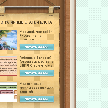
ПОПУЛЯРНЫЕ СТАТЬИ БЛОГА
Мое любимое хобби.
Рисование по
номерам.
Читать далее
Ребенок в 4 классе?
Готовьтесь к встрече
с ВПР! О том, что же
это такое.
Читать далее
Медицинские
группы здоровья для
занятий
физкультурой в
Читать далее
школе