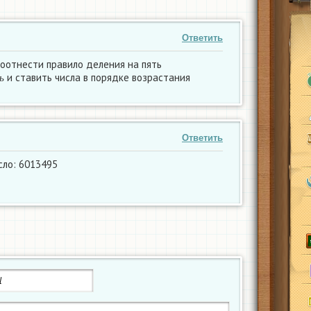
Ответить
оотнести правило деления на пять
я
т
ь
и ставить числа в порядке возрастания
ь
Ответить
сло: 6013495