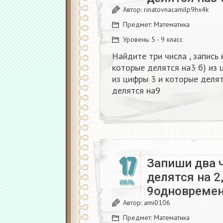
Автор:
rinatovnacamilp9hx4k
Предмет:
Математика
Уровень:
5 - 9 класс
Найдите три числа , запись 
которые делятся на3 б) из ц
из цифры 3 и которые делят
делятся на9
17
Запиши два 
делятся на 2
ИЮЛЬ
9одновремен
Автор:
ami0106
Предмет:
Математика