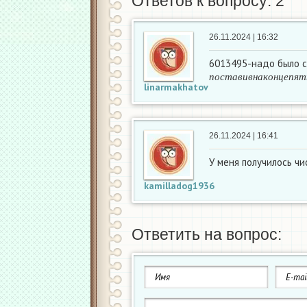
Ответов к вопросу: 2
26.11.2024 | 16:32
6013495-надо было с
п
о
с
т
а
в
и
в
н
а
к
о
н
ц
е
п
п
о
с
т
а
в
и
в
н
а
к
о
н
ц
е
п
я
т
linarmakhatov
26.11.2024 | 16:41
У меня получилось чи
kamilladog1936
Ответить на вопрос: