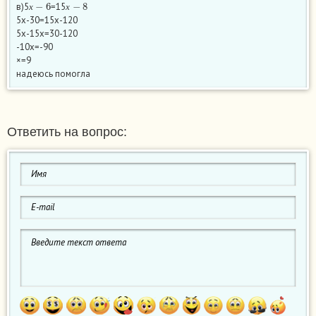
в)5
=15
х
х
5х-30=15х-120
5х-15х=30-120
-10х=-90
×=9
надеюсь помогла
Ответить на вопрос: