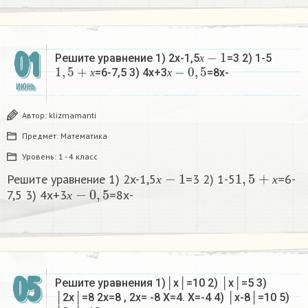
х
−
1
01
Решите уравнение 1) 2x-1,5
=3 2) 1-5
1
,
5
+
х
х
−
0
,
5
х
=6-7,5 3) 4х+3
=8х-
х
х
ИЮНЬ
Автор:
klizmamanti
Предмет:
Математика
Уровень:
1 - 4 класс
х
−
1
1
,
5
+
х
Решите уравнение 1) 2x-1,5
=3 2) 1-5
=6-
х
−
0
,
5
х
х
7,5 3) 4х+3
=8х-
х
05
Решите уравнения 1)│х│=10 2) │х│=5 3)
│2х│=8 2х=8 , 2х= -8 Х=4. Х=-4 4) │х-8│=10 5)