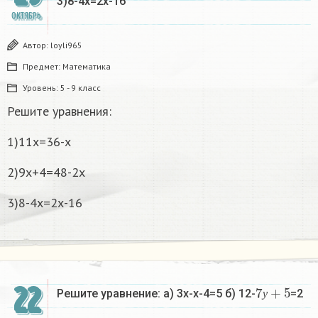
3)8-4х=2х-16
ОКТЯБРЬ
Автор:
loyli965
Предмет:
Математика
Уровень:
5 - 9 класс
Решите уравнения:
1)11х=36-х
2)9х+4=48-2х
3)8-4х=2х-16
7
у
+
5
22
Решите уравнение: а) 3х-х-4=5 б) 12-
=2
у