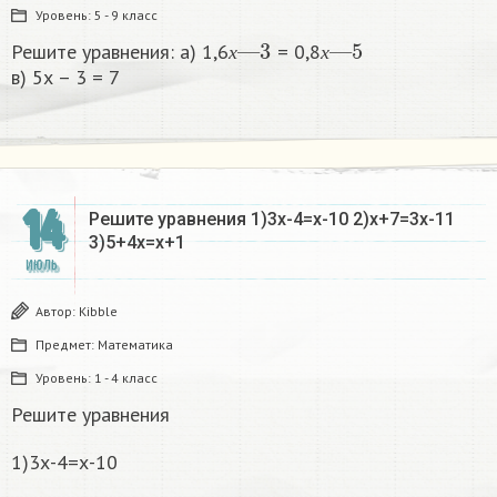
Уровень:
5 - 9 класс
х
—
3
х
—
5
Решите уравнения: а) 1,6
= 0,8
х
х
в) 5х – 3 = 7​
14
Решите уравнения 1)3х-4=х-10 2)х+7=3х-11
3)5+4х=х+1
ИЮЛЬ
Автор:
Kibble
Предмет:
Математика
Уровень:
1 - 4 класс
Решите уравнения
1)3х-4=х-10