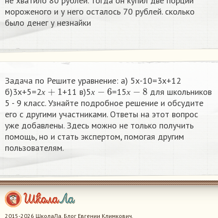
не хватило 80 рублей. тогда он купил две порции
мороженого и у него осталось 70 рублей. сколько
было денег у незнайки
Задача по Решите уравнение: а) 5х-10=3х+12
х
+
1
х
−
6
х
−
8
б)3х+5=2
+11 в)5
=15
​ для школьников
х
х
х
5 - 9 класс. Узнайте подробное решение и обсудите
его с другими участниками. Ответы на этот вопрос
уже добавлены. Здесь можно не только получить
помощь, но и стать экспертом, помогая другим
пользователям.
2015-2026 ШколаЛа. Блог Евгении Климкович.