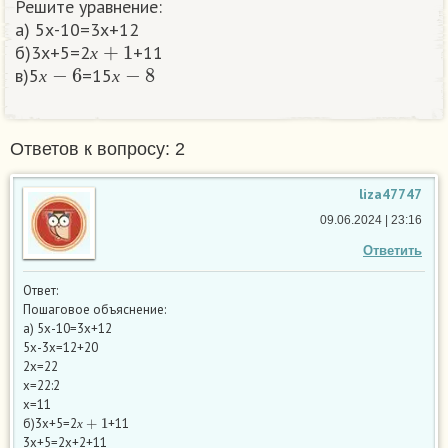
Решите уравнение:
а) 5х-10=3х+12
х
+
1
б)3х+5=2
+11
х
−
6
х
−
8
х
в)5
=15
х
х
Ответов к вопросу: 2
liza47747
09.06.2024 | 23:16
Ответить
Ответ:
Пошаговое объяснение:
а) 5х-10=3х+12
5х-3х=12+20
2х=22
х=22:2
х=11
х
+
1
б)3х+5=2
+11
х
3х+5=2х+2+11