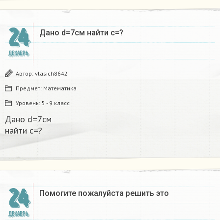
24
Дано d=7см найти с=?​
ДЕКАБРЬ
Автор:
vlasich8642
Предмет:
Математика
Уровень:
5 - 9 класс
Дано d=7см
найти с=?​
24
Помогите пожалуйста решить это
ДЕКАБРЬ