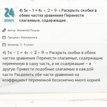
х
+
2
9
х
–
24
4) 5х – 1 = 4
–
Раскрыть скобки в
х
х
обеих частях уравнения Перенести
слагаемые, содержащие…
ДЕКАБРЬ
Автор:
AlexanderTsupay
Предмет:
Математика
Уровень:
5 - 9 класс
х
+
2
9
х
–
4) 5х – 1 = 4
–
Раскрыть скобки в обеих
х
х
частях уравнения Перенести слагаемые, содержащие
переменную в одну часть, а не содержащие – в
другую Привести подобные слагаемые в каждой
части Разделить обе части уравнения на
коэффициент переменной бесконечно много корней​