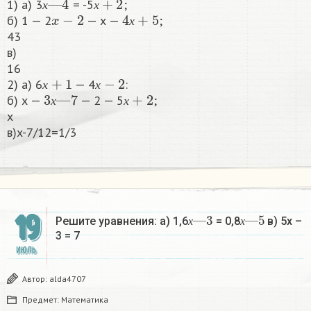
1) а) 3
= -5
;
x
−
2
4
х
+
5
х
х
б) 1 — 2
— х —
;
х
43
в)
16
х
+
1
х
−
2
2) а) 6
— 4
:
3
х
—
7
х
+
2
х
х
б) х —
— 2 — 5
;
х
х
x
в)x-7/12=1/3​
х
3
—
х
5
—
19
Решите уравнения: а) 1,6
= 0,8
в) 5х –
х
х
3 = 7​
ИЮЛЬ
Автор:
alda4707
Предмет:
Математика