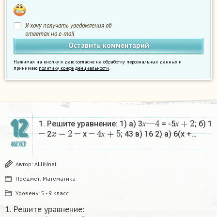
Я хочу получать уведомления об
ответах на e-mail
Нажимая на кнопку я даю согласие на обработку персональных данных и
принимаю
политику конфиденциальности
.
х
4
—
х
+
2
12
1. Решите уравнение: 1) а) 3
= -5
; б) 1
x
−
2
4
х
+
5
х
х
— 2
— х —
; 43 в) 16 2) а) 6(х +…
х
АВГУСТ
Автор:
ALliNnai
Предмет:
Математика
Уровень:
5 - 9 класс
1. Решите уравнение:
х
—
4
х
+
2