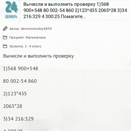
24
Вычисли и выполнить проверку 1)568
900+548 80 002-54 860 2)123*435 2065*28 3)34
216:329 4 300:25 Помагите…
ДЕКАБРЬ
Автор:
denromenskiy4839
Предмет:
Математика
Уровень:
1 - 4 класс
Вычисли и выполнить проверку
1)568 900+548
80 002-54 860
2)123*435
2065*28
3)34 216:329