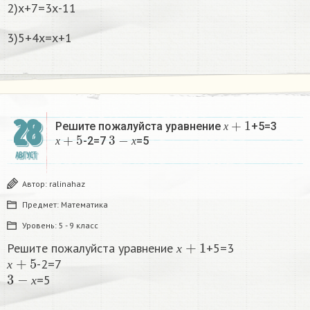
2)х+7=3х-11
3)5+4х=х+1
х
+
1
28
Решите пожалуйста уравнение
+5=3
х
+
5
3
−
х
х
-2=7
=5​
х
х
АВГУСТ
Автор:
ralinahaz
Предмет:
Математика
Уровень:
5 - 9 класс
х
+
1
Решите пожалуйста уравнение
+5=3
х
+
5
х
-2=7
3
−
х
х
=5​
х