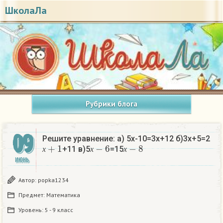
ШколаЛа
Рубрики блога
09
Решите уравнение: а) 5х-10=3х+12 б)3х+5=2
х
+
1
х
−
6
х
−
8
+11 в)5
=15
х
х
х
ИЮНЬ
Автор:
popka1234
Предмет:
Математика
Уровень:
5 - 9 класс