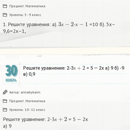
Предмет:
Математика
Уровень:
5 - 9 класс
3
х
−
2
х
−
1
1. Решите уравнения: а).
-
=10 б). 5х–
х
х
9,6=2х–1,
х
+
2
30
Решите уравнение: 2-3
= 5 — 2х а) 9 б) -9
х
в) 0,9​
НОЯБРЬ
Автор:
arinabykaim
Предмет:
Математика
Уровень:
10 - 11 класс
х
+
2
Решите уравнение: 2-3
= 5 — 2х
х
а) 9