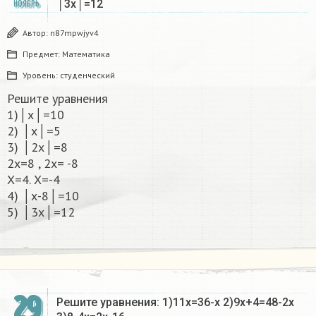
│3х│=12 ​
НОЯБРЬ
Автор:
n87mpwjyv4
Предмет:
Математика
Уровень:
студенческий
Решите уравнения
1)│х│=10
2) │х│=5
3) │2х│=8
2х=8 , 2х= -8
Х=4. Х=-4
4) │х-8│=10
5) │3х│=12 ​
29
Решите уравнения: 1)11х=36-х 2)9х+4=48-2х