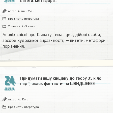
витети: метафори…
ДЕКАБРЬ
Автор:
Alsu252525
Предмет:
Литература
Уровень:
5 - 9 класс
Аналіз «пісні про Гаявату тема: igeя; дійові особи;
засоби художньої вираз- ності; — витети: метафори
порівняння.​
24
Придумати іншу кінцівку до твору 35 кіло
надії, якась фантастична​ ШВИДШЕЕЕЕ
ДЕКАБРЬ
Автор:
AoiKuro
Предмет:
Литература