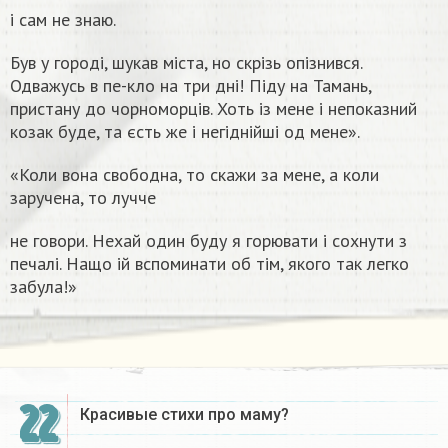
і сам не знаю.
Був у городі, шукав міста, но скрізь опізнився.
Одважусь в пе-кло на три дні! Піду на Тамань,
пристану до чорноморців. Хоть із мене і непоказний
козак буде, та єсть же і негіднійші од мене».
«Коли вона свободна, то скажи за мене, а коли
заручена, то лучче
не говори. Нехай один буду я горювати і сохнути з
печалі. Нащо ій вспоминати об тім, якого так легко
забула!»
22
Красивые стихи про маму?​