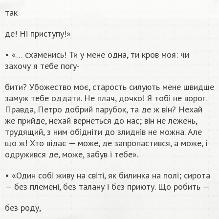
так
де! Ні приступу!»
• «… схаменись! Ти у мене одна, ти кров моя: чи
захочу я тебе погу-
бити? Убожество моє, старость силують мене швидше
замуж тебе оддати. Не плач, дочко! Я тобі не ворог.
Правда, Петро добрий парубок, та де ж він? Нехай
же прийде, нехай вернеться до нас; він не лежень,
трудящий, з ним обідніти до злиднів не можна. Але
що ж! Хто відає — може, де запропастився, а може, і
одружився де, може, забув і тебе».
• «Один собі живу на світі, як билинка на полі; сирота
— без племені, без талану і без приюту. Що робить —
без роду,