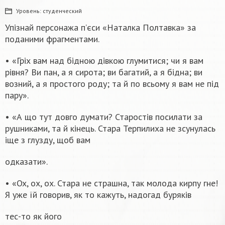
Уровень:
студенческий
Упізнай персонажа пʼєси «Наталка Полтавка» за
поданими фрагментами.
• «Гріх вам над бідною дівкою глумитися; чи я вам
рівня? Ви пан, а я сирота; ви багатий, а я бідна; ви
возний, а я простого роду; та й по всьому я вам не під
пару».
• «А що тут довго думати? Старостів посилати за
рушниками, та й кінець. Стара Терпилиха не зсунулась
іще з глузду, щоб вам
одказати».
• «Ox, ox, ox. Стара не страшна, так молода кирпу гне!
Я уже їй говорив, як то кажуть, надогад буряків
тес-то як його