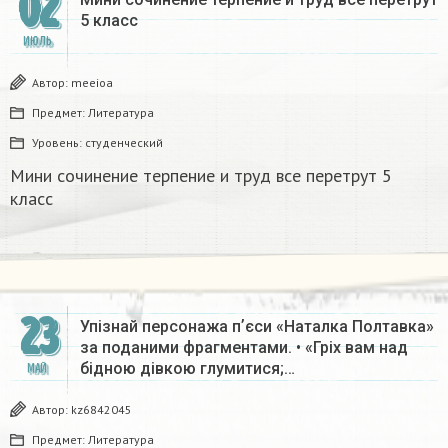
02
5 класс
ИЮЛЬ
Автор:
meeioa
Предмет:
Литература
Уровень:
студенческий
Мини сочинение терпение и труд все перетрут 5
класс
23
Упізнай персонажа пʼєси «Наталка Полтавка»
за поданими фрагментами. • «Гріх вам над
бідною дівкою глумитися;…
МАЙ
Автор:
kz6842045
Предмет:
Литература