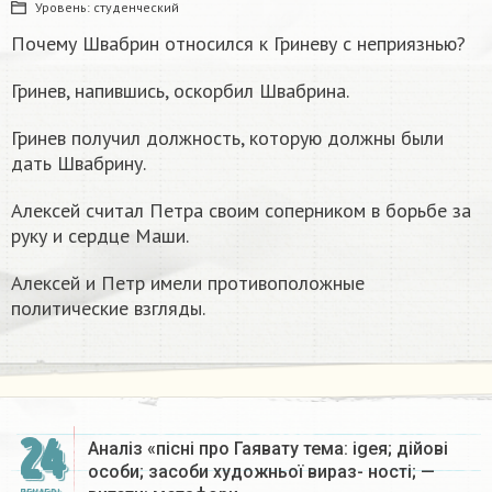
Уровень:
студенческий
Почему Швабрин относился к Гриневу с неприязнью?
Гринев, напившись, оскорбил Швабрина.
Гринев получил должность, которую должны были
дать Швабрину.
Алексей считал Петра своим соперником в борьбе за
руку и сердце Маши.
Алексей и Петр имели противоположные
политические взгляды.
24
Аналіз «пісні про Гаявату тема: igeя; дійові
особи; засоби художньої вираз- ності; —