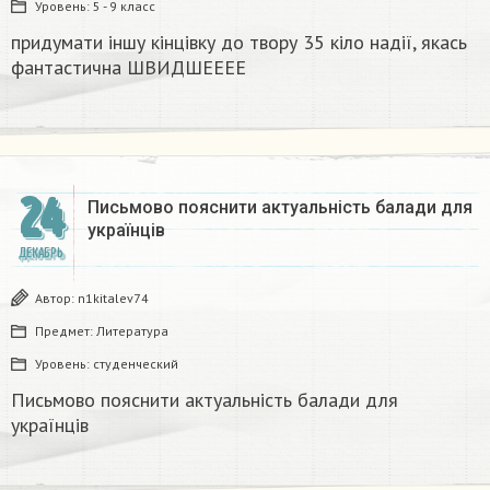
Уровень:
5 - 9 класс
придумати іншу кінцівку до твору 35 кіло надії, якась
фантастична​ ШВИДШЕЕЕЕ
24
Письмово пояснити актуальність балади для
українців
ДЕКАБРЬ
Автор:
n1kitalev74
Предмет:
Литература
Уровень:
студенческий
Письмово пояснити актуальність балади для
українців