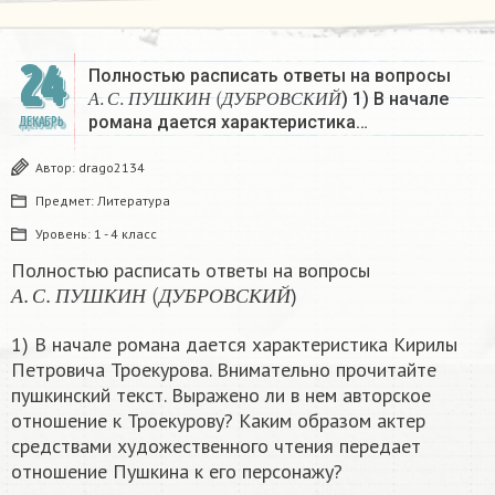
24
Полностью расписать ответы на вопросы
А
.
С
.
П
У
Ш
К
И
Н
(
Д
У
Б
Р
О
В
С
К
И
Й
) 1) В начале
А
С
П
У
Ш
К
И
Н
Д
У
Б
Р
О
В
С
К
И
Й
романа дается характеристика…
ДЕКАБРЬ
Автор:
drago2134
Предмет:
Литература
Уровень:
1 - 4 класс
Полностью расписать ответы на вопросы
А
.
С
.
П
У
Ш
К
И
Н
(
Д
У
Б
Р
О
В
С
К
И
Й
)
А
С
П
У
Ш
К
И
Н
Д
У
Б
Р
О
В
С
К
И
Й
1) В начале романа дается характеристика Кирилы
Петровича Троекурова. Внимательно прочитайте
пушкинский текст. Выражено ли в нем авторское
отношение к Троекурову? Каким образом актер
средствами художественного чтения передает
отношение Пушкина к его персонажу?