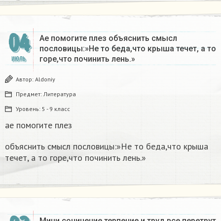
04
Ае помогите плез объяснить смысл
пословицы:»Не то беда,что крыша течет, а то
горе,что починить лень.»​
ИЮЛЬ
Автор:
Aldoniy
Предмет:
Литература
Уровень:
5 - 9 класс
ае помогите плез
объяснить смысл пословицы:»Не то беда,что крыша
течет, а то горе,что починить лень.»​
Мини сочинение терпение и труд все перетрут