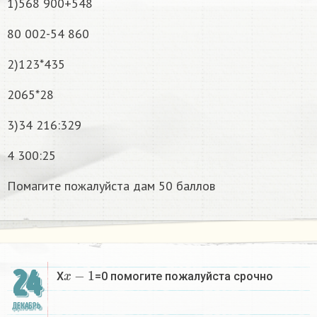
1)568 900+548
80 002-54 860
2)123*435
2065*28
3)34 216:329
4 300:25
Помагите пожалуйста дам 50 баллов
x
−
1
24
X
=0 помогите пожалуйста срочно
ДЕКАБРЬ