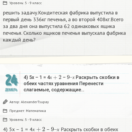
Уровень:
5 - 9 класс
решить задачу.Кондитеская фабрика выпустила в
первый день 336кг печенья, а во второй 408кг.Всего
за два дня она выпустила 62 одинаковых ящика
печенья. Сколько ящиков печенья выпускала фабрика
каждый день?
х
+
2
9
х
–
24
4) 5х – 1 = 4
–
Раскрыть скобки в
х
х
обеих частях уравнения Перенести
слагаемые, содержащие…
ДЕКАБРЬ
Автор:
AlexanderTsupay
Предмет:
Математика
Уровень:
5 - 9 класс
х
+
2
9
х
–
4) 5х – 1 = 4
–
Раскрыть скобки в обеих
х
х