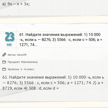
в). 9х – х + 3х;
23
61. Найдите значения выражений: 1) 10 000
-ь, если ь — 8276; 3) 5566 : c, если с = 506; a =
1271; 74….
МАЙ
Автор:
tanu09
Предмет:
Математика
Уровень:
1 - 4 класс
61. Найдите значения выражений: 1) 10 000 -ь, если ь
— 8276; 3) 5566 : c, если с = 506; a = 1271; 74. 2) а +
8729, если 4) 308 . d, если d =​