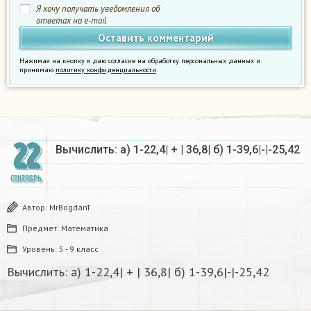
Я хочу получать уведомления об
ответах на e-mail
Нажимая на кнопку я даю согласие на обработку персональных данных и
принимаю
политику конфиденциальности
.
22
Вычислить: а) 1-22,4| + | 36,8| б) 1-39,6|-|-25,42​
СЕНТЯБРЬ
Автор:
MrBogdanT
Предмет:
Математика
Уровень:
5 - 9 класс
Вычислить: а) 1-22,4| + | 36,8| б) 1-39,6|-|-25,42​