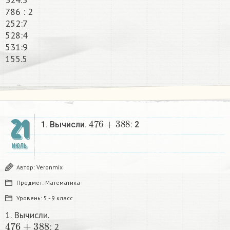
786 : 2
252:7
528:4
531:9
155.5​
476
+
388
21
1. Вычисли.
: 2​
ИЮЛЬ
Автор:
Veronmix
Предмет:
Математика
Уровень:
5 - 9 класс
1. Вычисли.
476
+
388
: 2​