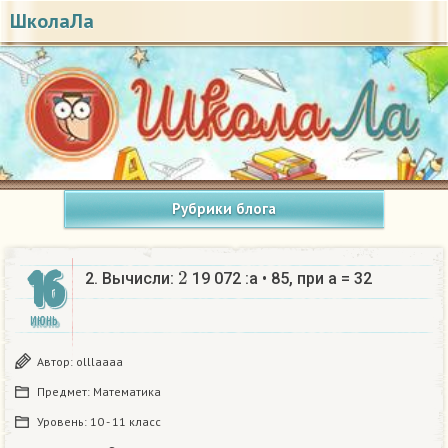
ШколаЛа
Рубрики блога
2
16
2. Вычисли:
19 072 :a • 85, при а = 32​
ИЮНЬ
Автор:
olllaaaa
Предмет:
Математика
Уровень:
10 - 11 класс
2