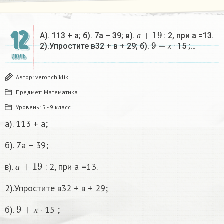
а
+
19
12
А). 113 + а; б). 7а – 39; в).
: 2, при а =13.
9
+
х
а
2).Упростите в32 + в + 29; б).
· 15 ;…
х
ИЮЛЬ
Автор:
veronchiklik
Предмет:
Математика
Уровень:
5 - 9 класс
а). 113 + а;
б). 7а – 39;
а
+
19
в).
: 2, при а =13.
а
2).Упростите в32 + в + 29;
9
+
х
б).
· 15 ;
х