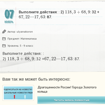
118
,
3
+
68
,
9
07
Выполните действия: : 2)
: 32 +
67
,
22
—
17
,
63
: 87.​
НОЯБРЬ
Автор:
ulyanakoron
Предмет:
Математика
Уровень:
5 - 9 класс
Выполните действия: :
118
,
3
+
68
,
9
67
,
22
—
17
,
63
2)
: 32 +
: 87.​
Вам так же может быть интересно:
Драгоценности России! Города Золотого
кольца
Читать запись полностью