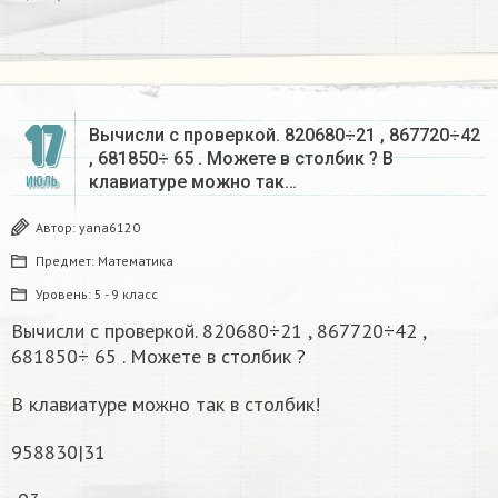
17
Вычисли с проверкой. 820680÷21 , 867720÷42
, 681850÷ 65 . Можете в столбик ? В
клавиатуре можно так…
ИЮЛЬ
Автор:
yana6120
Предмет:
Математика
Уровень:
5 - 9 класс
Вычисли с проверкой. 820680÷21 , 867720÷42 ,
681850÷ 65 . Можете в столбик ?
В клавиатуре можно так в столбик!
958830|31