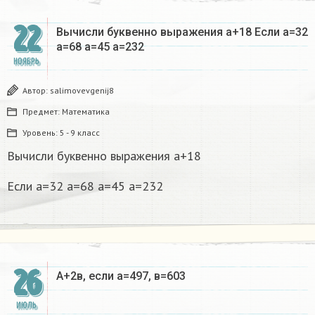
22
Вычисли буквенно выражения а+18 Если а=32
а=68 а=45 а=232
НОЯБРЬ
Автор:
salimovevgenij8
Предмет:
Математика
Уровень:
5 - 9 класс
Вычисли буквенно выражения а+18
Если а=32 а=68 а=45 а=232
26
А+2в, если а=497, в=603​
ИЮЛЬ