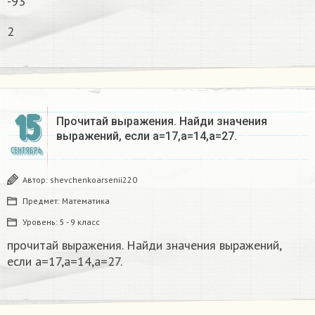
-93
2
15
Прочитай выражения. Найди значения
выражений, если а=17,а=14,а=27.
СЕНТЯБРЬ
Автор:
shevchenkoarsenii220
Предмет:
Математика
Уровень:
5 - 9 класс
прочитай выражения. Найди значения выражений,
если а=17,а=14,а=27.