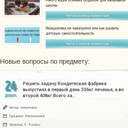
Много идей осенних поделок для начальной
школы
Читать запись полностью
Инициатива не наказуема или как развить
детскую самостоятельность
Читать запись полностью
Новые вопросы по предмету:
24
Решить задачу.Кондитеская фабрика
выпустила в первый день 336кг печенья, а во
второй 408кг.Всего за…
ДЕКАБРЬ
Автор:
никиткаро
Предмет:
Математика
Уровень:
5 - 9 класс