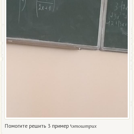
‘
э
т
о
ш
т
р
и
х
Помогите решить 3 пример
э
т
о
ш
т
р
и
х