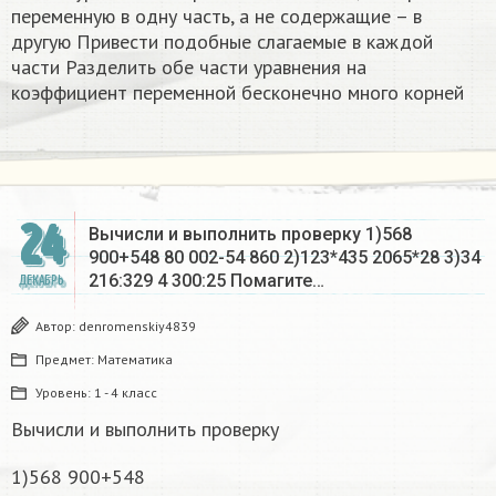
переменную в одну часть, а не содержащие – в
другую Привести подобные слагаемые в каждой
части Разделить обе части уравнения на
коэффициент переменной бесконечно много корней​
24
Вычисли и выполнить проверку 1)568
900+548 80 002-54 860 2)123*435 2065*28 3)34
216:329 4 300:25 Помагите…
ДЕКАБРЬ
Автор:
denromenskiy4839
Предмет:
Математика
Уровень:
1 - 4 класс
Вычисли и выполнить проверку
1)568 900+548