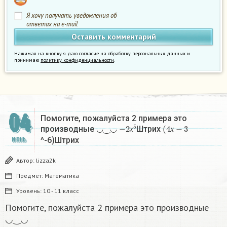
Я хочу получать уведомления об
ответах на e-mail
Нажимая на кнопку я даю согласие на обработку персональных данных и
принимаю
политику конфиденциальности
.
04
Помогите, пожалуйста 2 примера это
−
2
х
5
(
4
х
−
3
производные ◡‿◡
Штрих
х
х
^-6)Штрих
ИЮНЬ
Автор:
lizza2k
Предмет:
Математика
Уровень:
10 - 11 класс
Помогите, пожалуйста 2 примера это производные
◡‿◡