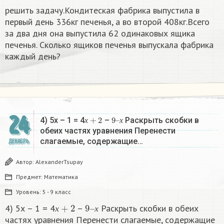
решить задачу.Кондитеская фабрика выпустила в
первый день 336кг печенья, а во второй 408кг.Всего
за два дня она выпустила 62 одинаковых ящика
печенья. Сколько ящиков печенья выпускала фабрика
каждый день?
24
х
+
2
9
х
–
4) 5х – 1 = 4
–
Раскрыть скобки в
х
х
обеих частях уравнения Перенести
слагаемые, содержащие…
ДЕКАБРЬ
Автор:
AlexanderTsupay
Предмет:
Математика
Уровень:
5 - 9 класс
х
+
2
9
х
–
4) 5х – 1 = 4
–
Раскрыть скобки в обеих
х
х
частях уравнения Перенести слагаемые, содержащие