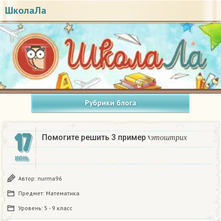
ШколаЛа
Рубрики блога
17
‘
э
т
о
ш
т
р
и
х
Помогите решить 3 пример
э
т
о
ш
т
р
и
х
ИЮНЬ
Автор:
nurma96
Предмет:
Математика
Уровень:
5 - 9 класс