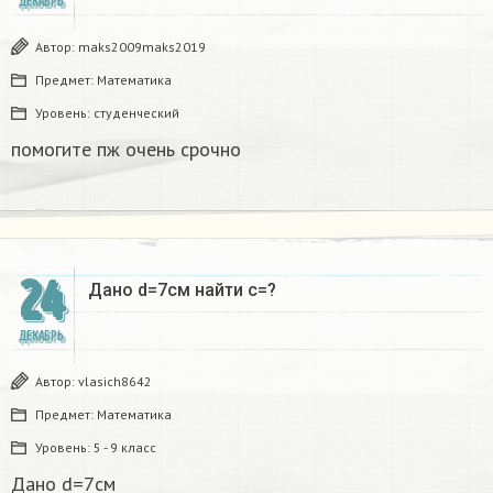
ДЕКАБРЬ
Автор:
maks2009maks2019
Предмет:
Математика
Уровень:
студенческий
помогите пж очень срочно​
24
Дано d=7см найти с=?​
ДЕКАБРЬ
Автор:
vlasich8642
Предмет:
Математика
Уровень:
5 - 9 класс
Дано d=7см