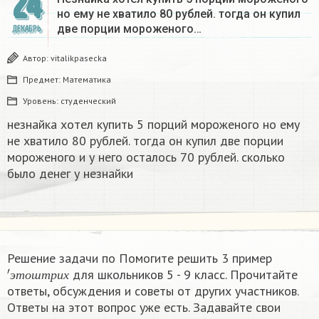
24
но ему не хватило 80 рублей. тогда он купил
две порции мороженого…
ДЕКАБРЬ
Автор:
vitalikpasecka
Предмет:
Математика
Уровень:
студенческий
незнайка хотел купить 5 порций мороженого но ему
не хватило 80 рублей. тогда он купил две порции
мороженого и у него осталось 70 рублей. сколько
было денег у незнайки
Решение задачи по Помогите решить 3 пример
′
э
т
о
ш
т
р
и
х
для школьников 5 - 9 класс. Прочитайте
э
т
о
ш
т
р
и
х
ответы, обсуждения и советы от других участников.
Ответы на этот вопрос уже есть. Задавайте свои