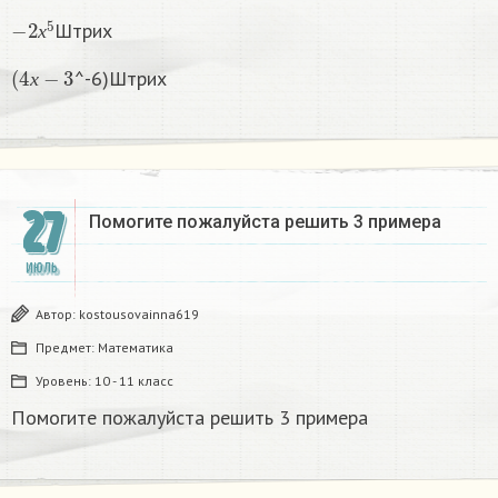
−
2
х
5
Штрих
х
(
4
х
−
3
^-6)Штрих
х
27
Помогите пожалуйста решить 3 примера
ИЮЛЬ
Автор:
kostousovainna619
Предмет:
Математика
Уровень:
10 - 11 класс
Помогите пожалуйста решить 3 примера