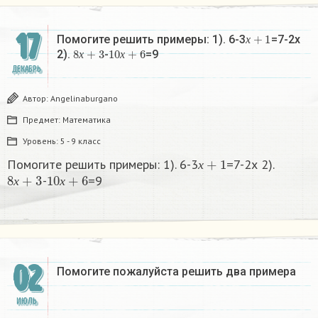
17
х
+
1
Помогите решить примеры: 1). 6-3
=7-2х
8
х
+
3
10
х
+
6
х
2).
-
=9
х
х
ДЕКАБРЬ
Автор:
Angelinaburgano
Предмет:
Математика
Уровень:
5 - 9 класс
х
+
1
Помогите решить примеры: 1). 6-3
=7-2х 2).
8
х
+
3
10
х
+
6
х
-
=9
х
х
02
Помогите пожалуйста решить два примера
ИЮЛЬ