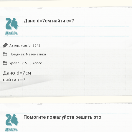
24
Дано d=7см найти с=?​
ДЕКАБРЬ
Автор:
vlasich8642
Предмет:
Математика
Уровень:
5 - 9 класс
Дано d=7см
найти с=?​
24
Помогите пожалуйста решить это
ДЕКАБРЬ