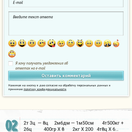
Я хочу получать уведомления об
ответах на e-mail
Нажимая на кнопку я даю согласие на обработку персональных данных и
принимаю
политику конфиденциальности
.
02
2т 3ц — 8ц 2м6дм — 1м50см 4т500кг +
26ц 400гр Х 8 2кг Х 200 4т8ц Х 6…