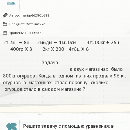
ИЮНЬ
Автор:
marigold2801688
Предмет:
Математика
Уровень:
1 - 4 класс
2т 3ц — 8ц 2м6дм — 1м50см 4т500кг + 26ц
400гр Х 8 2кг Х 200 4т8ц Х 6
задача
в двух магазинах было
800кг огурцов . Когда в одном из них продали 96 кг,
огурцов в магазинах стало поровну. сколько
огурцов стало в каждом магазине ?
15
Решите задачу с помощью уравнения: в