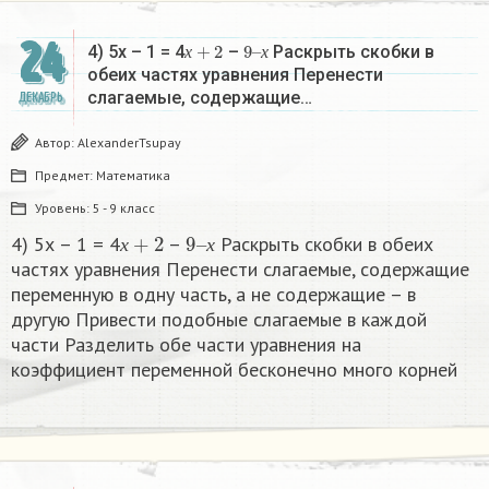
24
х
+
2
9
х
–
4) 5х – 1 = 4
–
Раскрыть скобки в
х
х
обеих частях уравнения Перенести
слагаемые, содержащие…
ДЕКАБРЬ
Автор:
AlexanderTsupay
Предмет:
Математика
Уровень:
5 - 9 класс
х
+
2
9
х
–
4) 5х – 1 = 4
–
Раскрыть скобки в обеих
х
х
частях уравнения Перенести слагаемые, содержащие
переменную в одну часть, а не содержащие – в
другую Привести подобные слагаемые в каждой
части Разделить обе части уравнения на
коэффициент переменной бесконечно много корней​