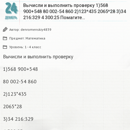
24
Вычисли и выполнить проверку 1)568
900+548 80 002-54 860 2)123*435 2065*28 3)34
216:329 4 300:25 Помагите…
ДЕКАБРЬ
Автор:
denromenskiy4839
Предмет:
Математика
Уровень:
1 - 4 класс
Вычисли и выполнить проверку
1)568 900+548
80 002-54 860
2)123*435
2065*28
3)34 216:329