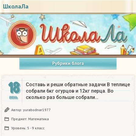
ШколаЛа
Рубрики блога
18
Составь и реши обратные задачи В теплице
собрали 6кг огурцов и 12кг перца. Во
сколько раз больше собрали…
ИЮНЬ
Автор:
yurabodnar1977
Предмет:
Математика
Уровень:
5 - 9 класс