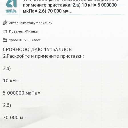
21
примените приставки: 2.а) 10 кН= 5 000000
мкПа= 2.б) 70 000 м=…
НОЯБРЬ
Автор:
dimayakymenko025
Предмет:
Физика
Уровень:
5 - 9 класс
СРОЧНООО ДАЮ 15тБАЛЛОВ
2.Раскройте и примените приставки:
2.а)
10 кН=
5 000000 мкПа=
2.б)
70 000 м=