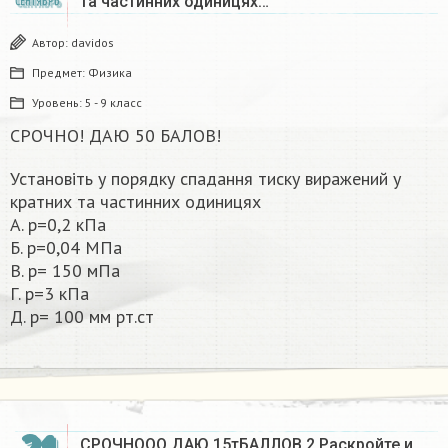
та частинних одиницях…
СЕНТЯБРЬ
Автор:
davidos
Предмет:
Физика
Уровень:
5 - 9 класс
СРОЧНО! ДАЮ 50 БАЛОВ!
Установіть у порядку спадання тиску виражений у
кратних та частинних одиницях
А. р=0,2 кПа
Б. р=0,04 МПа
В. р= 150 мПа
Г. р=3 кПа
Д. р= 100 мм рт.ст
СРОЧНООО ДАЮ 15тБАЛЛОВ 2.Раскройте и