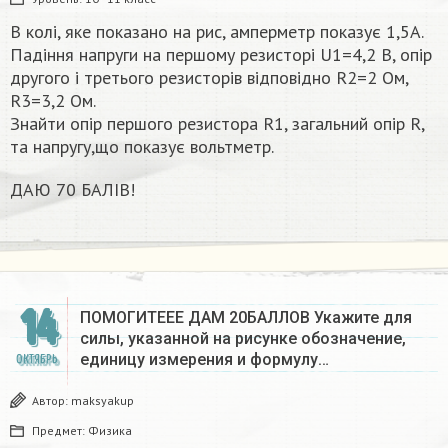
В колі, яке показано на рис, амперметр показує 1,5А.
Падіння напруги на першому резисторі U1=4,2 B, опір
другого і третього резисторів відповідно R2=2 Oм,
R3=3,2 Ом.
Знайти опір першого резистора R1, загальний опір R,
та напругу,що показує вольтметр.
ДАЮ 70 БАЛІВ!
14
ПОМОГИТЕЕЕ ДАМ 20БАЛЛОВ Укажите для
силы, указанной на рисунке обозначение,
единицу измерения и формулу…
ОКТЯБРЬ
Автор:
maksyakup
Предмет:
Физика