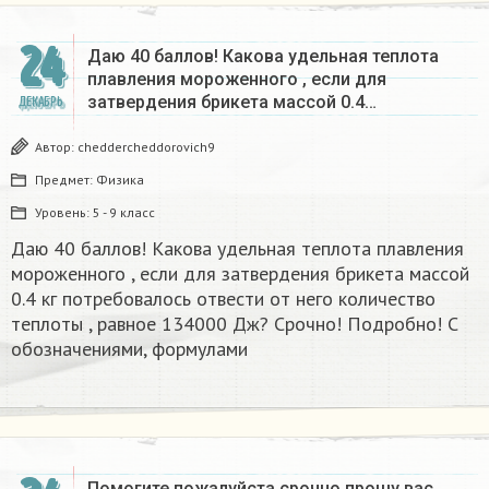
24
Даю 40 баллов! Какова удельная теплота
плавления мороженного , если для
затвердения брикета массой 0.4…
ДЕКАБРЬ
Автор:
cheddercheddorovich9
Предмет:
Физика
Уровень:
5 - 9 класс
Даю 40 баллов! Какова удельная теплота плавления
мороженного , если для затвердения брикета массой
0.4 кг потребовалось отвести от него количество
теплоты , равное 134000 Дж? Срочно! Подробно! С
обозначениями, формулами
Помогите пожалуйста срочно прошу вас