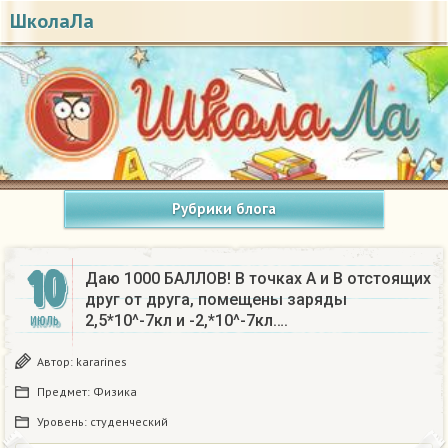
ШколаЛа
Рубрики блога
10
Даю 1000 БАЛЛОВ! В точках A и B отстоящих
друг от друга, помещены заряды
2,5*10^-7кл и -2,*10^-7кл….
ИЮЛЬ
Автор:
kararines
Предмет:
Физика
Уровень:
студенческий