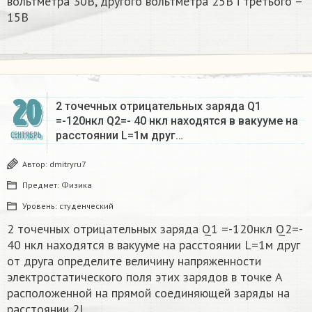
вольтметра 30В, другого вольтметра 25В і третього –
15В
20
2 точечных отрицательных заряда Q1
=-120нкл Q2=- 40 нкл находятся в вакууме на
расстоянии L=1м друг…
СЕНТЯБРЬ
Автор:
dmitryru7
Предмет:
Физика
Уровень:
студенческий
2 точечных отрицательных заряда Q1 =-120нкл Q2=-
40 нкл находятся в вакууме на расстоянии L=1м друг
от друга определите величину напряженности
электростатического поля этих зарядов в точке А
расположенной на прямой соединяющей заряды на
расстоянии 2L