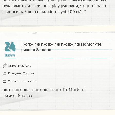
рухатиметься після пострілу рушниця, якщо її маса
становить 5 кг, а швидкість кулі 500 м/с ?​
24
Пж пж пж пж пж пж пж пж пж ПоМогИте!
физика 8 класс​
ДЕКАБРЬ
Автор:
mashzxq
Предмет:
Физика
Уровень:
5 - 9 класс
пж пж пж пж пж пж пж пж пж ПоМогИте!
физика 8 класс​