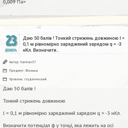
0,009 Па=​
23
Даю 50 балів ! Тонкий стрижень довжиною l =
0,1 м рівномірно заряджений зарядом q = -3
нКл. Визначити…
ДЕКАБРЬ
Автор:
harinav37
Предмет:
Физика
Уровень:
студенческий
Даю 50 балів !
Тонкий стрижень довжиною
l = 0,1 м рівномірно заряджений зарядом q = -3 нКл.
Визначити потенціал ф у точці, яка лежить на осі