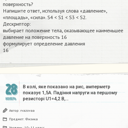
поверхность?
Напишите ответ, используя слова «давление»,
«площадь», «сила». S4 < S1 < S3 < S2.
Дескриптор:
выбирает положение тела, оказывающее наименьшее
давление на поверхность 16
формулирует определение давления
16​
28
В колі, яке показано на рис, амперметр
показує 1,5А. Падіння напруги на першому
резисторі U1=4,2 B,…
НОЯБРЬ
Автор:
rvazovaa
Предмет:
Физика
Уровень:
10 - 11 класс