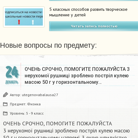
5 классных способов развить творческое
мышление у детей
Читать запись полностью
Новые вопросы по предмету:
24
ОЧЕНЬ СРОЧНО, ПОМОГИТЕ ПОЖАЛУЙСТА 3
нерухомої рушниці зроблено постріл кулею
масою 50 г у горизонтальному…
ДЕКАБРЬ
Автор:
utegenovabalausa27
Предмет:
Физика
Уровень:
5 - 9 класс
ОЧЕНЬ СРОЧНО, ПОМОГИТЕ ПОЖАЛУЙСТА
3 нерухомої рушниці зроблено постріл кулею масою
50 г у горизонтальному напрямі. 3 якою швидкістко