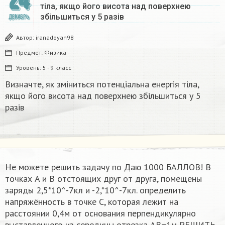
24
тіла, якщо його висота над поверхнею
збільшиться у 5 разів
ДЕКАБРЬ
Автор:
iranadoyan98
Предмет:
Физика
Уровень:
5 - 9 класс
Визначте, як зміниться потенціальна енергія тіла,
якщо його висота над поверхнею збільшиться у 5
разів
Не можете решить задачу по Даю 1000 БАЛЛОВ! В
точках A и B отстоящих друг от друга, помещены
заряды 2,5*10^-7кл и -2,*10^-7кл. определить
напряжённость в точке С, которая лежит на
расстоянии 0,4м от основания перпендикулярно
выставленного из середины отрезка AB=1м РЕШИТЬ