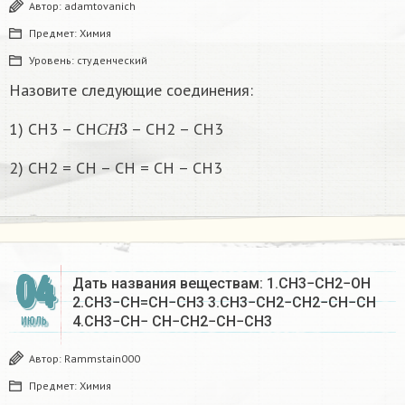
Автор:
adamtovanich
Предмет:
Химия
Уровень:
студенческий
Назовите следующие соединения:
С
Н
3
1) СН3 – СН
– СН2 – СН3
С
Н
2) СН2 = СН – СН = СН – СН3
04
Дать названия веществам: 1.CH3−CH2−OH
2.СН3−СН=СН−СН3 3.СН3−СН2−СН2−СН−СН
4.СН3−СН− СH−СН2−СН−СН3
ИЮЛЬ
Автор:
Rammstain000
Предмет:
Химия