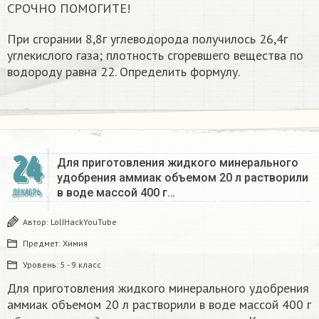
СРОЧНО ПОМОГИТЕ!
При сгорании 8,8г углеводорода получилось 26,4г
углекислого газа; плотность сгоревшего вещества по
водороду равна 22. Определить формулу.
24
Для приготовления жидкого минерального
удобрения аммиак объемом 20 л растворили
в воде массой 400 г…
ДЕКАБРЬ
Автор:
LolIHackYouTube
Предмет:
Химия
Уровень:
5 - 9 класс
Для приготовления жидкого минерального удобрения
аммиак объемом 20 л растворили в воде массой 400 г
о
б
ъ
е
м
г
а
з
а
п
р
и
в
е
д
е
н
п
р
и
н
о
р
м
а
л
ь
н
ы
х
у
с
л
о
в
и
я
х