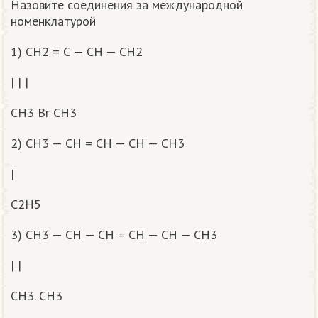
Назовите соединения за международной
номенклатурой
1) CH2 = С — СН — СН2
| | |
СН3 Вr CH3
2) CH3 — CH = CH — CH — CH3
|
C2H5
3) CH3 — CH — CH = CH — CH — CH3
| |
CH3. CH3