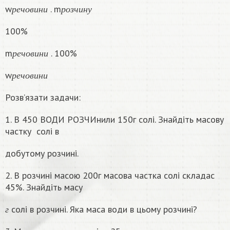
р
е
ч
о
в
и
н
и
р
о
з
ч
и
н
у
w
. m
р
е
ч
о
в
и
н
и
р
о
з
ч
и
н
у
100%
р
е
ч
о
в
и
н
и
m
. 100%
р
е
ч
о
в
и
н
и
р
е
ч
о
в
и
н
и
w
р
е
ч
о
в
и
н
и
Розв’язати задачи:
1. В 450 ВОДИ РОЗЧИнили 150г солі. Знайдіть масову
частку
солі в
добутому розчині.
2. В розчині масою 200г масова частка солі складас
45%. Знайдіть масу
г
солі в розчині. Яка маса води в цьому розчинi?
г