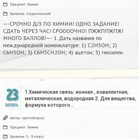
Предмет:
Химия
Уровень:
студенческий
—-СРОЧНО Д/З ПО ХИМИИ! ОДНО ЗАДАНИЕ!
СДАТЬ ЧЕРЕЗ ЧАС! СРООООЧНО! ПЖЖППЖПЖ!
МНОГО БАЛЛОВ!—- 1. Дать названия по
международной номенклатуре: 1) C2H5OH; 2)
C6H5OH; 3) С6H5CH2OH; 4) ацетон; 5) гексилен.
23
1.Химическая связь: ионная , ковалентная,
металлическая, водородная 2. Для вещества,
формула которого…
ОКТЯБРЬ
Автор:
zpernebajuly
Предмет:
Химия
Уровень:
5 - 9 класс