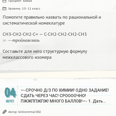
Предмет:
Химия
Уровень:
10 - 11 класс
Помогите правильно назвать по рациональной и
систематической номеклатуре
CH3-CH2-CH2-C= — C-CH2-CH2-CH2-CH3
=
—
т
р
о
й
н
а
я
с
в
я
з
ь
т
р
о
й
н
а
я
с
в
я
з
ь
Составьте для него структурную формулу
межклассового изомера
04
—-СРОЧНО Д/З ПО ХИМИИ! ОДНО ЗАДАНИЕ!
СДАТЬ ЧЕРЕЗ ЧАС! СРООООЧНО!
ПЖЖППЖПЖ! МНОГО БАЛЛОВ!—- 1. Дать…
АВГУСТ
Автор:
kirillerema2002