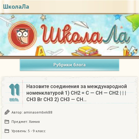
ШколаЛа
Рубрики блога
11
Назовите соединения за международной
номенклатурой 1) CH2 = С — СН — СН2 | | |
СН3 Вr CH3 2) CH3 — CH…
ИЮЛЬ
Автор:
aminasembek88
Предмет:
Химия
Уровень:
5 - 9 класс