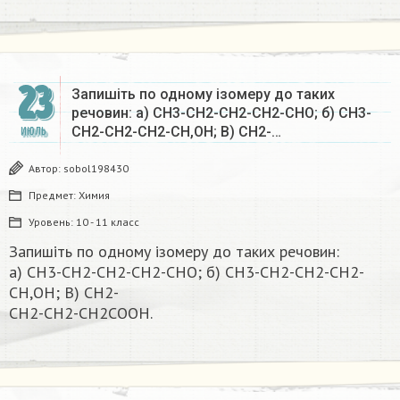
23
Запишіть по одному ізомеру до таких
речовин: а) СН3-СН2-СН2-СН2-СНО; б) СН3-
СН2-СН2-СН2-СН,ОН; В) CH2-…
ИЮЛЬ
Автор:
sobol198430
Предмет:
Химия
Уровень:
10 - 11 класс
Запишіть по одному ізомеру до таких речовин:
а) СН3-СН2-СН2-СН2-СНО; б) СН3-СН2-СН2-СН2-
СН,ОН; В) CH2-
CH2-CH2-CH2COOH.​