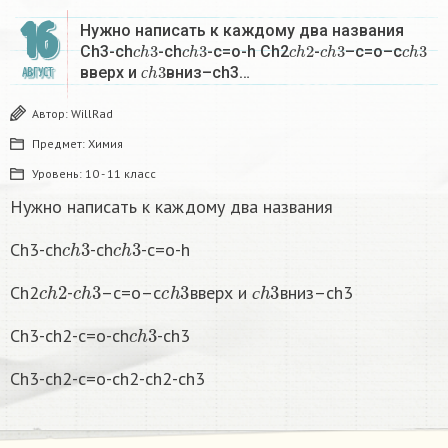
16
Нужно написать к каждому два названия
c
h
3
c
h
3
c
h
2
c
h
3
c
h
3
Ch3-ch
-ch
-c=o-h Ch2
-
–c=o–c
с
h
3
вверх и
вниз–сh3…
АВГУСТ
с
Автор:
WillRad
Предмет:
Химия
Уровень:
10 - 11 класс
Нужно написать к каждому два названия
c
h
3
c
h
3
Ch3-ch
-ch
-c=o-h
c
h
2
c
h
3
c
h
3
с
h
3
Ch2
-
–c=o–c
вверх и
вниз–сh3
с
c
h
3
Ch3-ch2-c=o-ch
-ch3
Ch3-ch2-c=o-ch2-ch2-ch3