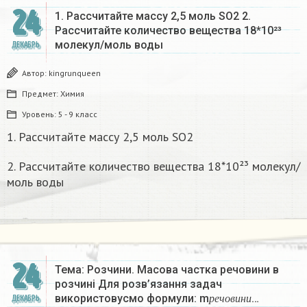
24
1. Рассчитайте массу 2,5 моль SO2 2.
Рассчитайте количество вещества 18*10²³
молекул/моль воды
ДЕКАБРЬ
Автор:
kingrunqueen
Предмет:
Химия
Уровень:
5 - 9 класс
1. Рассчитайте массу 2,5 моль SO2
2. Рассчитайте количество вещества 18*10²³ молекул/
моль воды
24
Тема: Розчини. Масова частка речовини в
розчині Для розв’язання задач
р
е
ч
о
в
и
н
и
використовусмо формули: m
…
ДЕКАБРЬ
р
е
ч
о
в
и
н
и