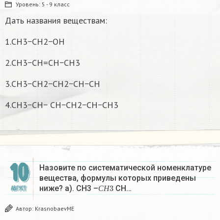
Уровень:
5 - 9 класс
Дать названия веществам:
1.CH3−CH2−OH
2.СН3−СН=СН−СН3
3.СН3−СН2−СН2−СН−СН
4.СН3−СН− СH−СН2−СН−СН3
10
Назовите по систематической номенклатуре
вещества, формулы которых приведены
С
Н
3
ниже? а). СН3 –
СН…
АВГУСТ
С
Н
Автор:
KrasnobaevME