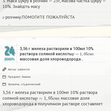
3. Маса цукру в розчині — 25г, масова частка цукру —
10%. Знайдіть масу
г
розчину.ПОМОГИТЕ ПОЖАЛУЙСТА
г
24
3,56 г железа растворили в 100мл 10%
р
=
1
,
05
г
м
л
раствора соляной кислоты
.
р
г
м
л
массовая доля хлороводорода…
ДЕКАБРЬ
Автор:
xakkerist
Предмет:
Химия
Уровень:
студенческий
3,56 г железа растворили в 100мл 10% раствора
р
=
1
,
05
г
м
л
соляной кислоты
. массовая доля
р
г
м
л
хлороводорода в полученном растворе составляет