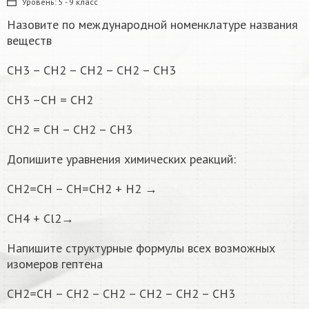
Уровень:
5 - 9 класс
Назовите по международной номенклатуре названия
веществ
СН3 – СН2 – СН2 – СН2 – СН3
СН3 –СН = СН2
СН2 = СН – СН2 – СН3
Допишите уравнения химических реакций:
СН2=СН – СН=СН2 + Н2 →
СН4 + Cl2→
Напишите структурные формулы всех возможных
изомеров гептена
СН2=СН – СН2 – СН2 – СН2 – СН2 – СН3