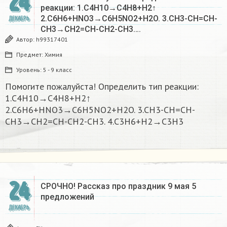
24
реакции: 1.C4H10→C4H8+H2↑
2.C6H6+HNO3→C6H5NO2+H2O. 3.CH3-CH=CH-
ДЕКАБРЬ
CH3→CH2=CH-CH2-CH3….
Автор:
h99317401
Предмет:
Химия
Уровень:
5 - 9 класс
Помогите пожалуйста! Определить тип реакции:
1.C4H10→C4H8+H2↑
2.C6H6+HNO3→C6H5NO2+H2O. 3.CH3-CH=CH-
CH3→CH2=CH-CH2-CH3. 4.C3H6+H2→C3H3
24
СРОЧНО! Рассказ про праздник 9 мая 5
предложений
ДЕКАБРЬ