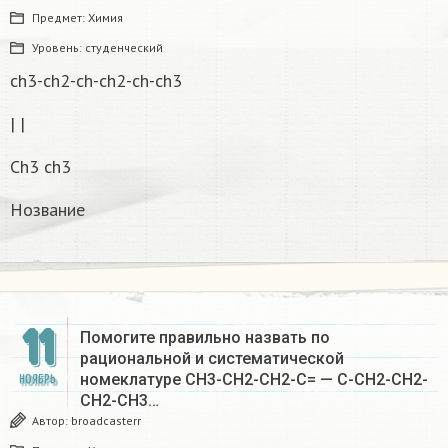
Предмет:
Химия
Уровень:
студенческий
ch3-ch2-ch-ch2-ch-ch3
| |
Ch3 ch3
Нозвание
11
Помогите правильно назвать по
рациональной и систематической
номеклатуре CH3-CH2-CH2-C= — C-CH2-CH2-
НОЯБРЬ
CH2-CH3…
Автор:
broadcasterr