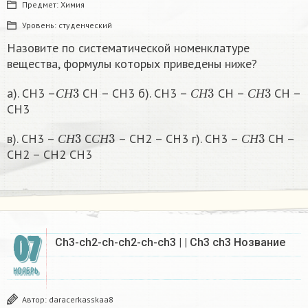
Предмет:
Химия
Уровень:
студенческий
Назовите по систематической номенклатуре
вещества, формулы которых приведены ниже?
С
Н
3
С
Н
3
С
Н
3
а). СН3 –
СН – СН3 б). СН3 –
СН –
СН –
С
Н
С
Н
С
Н
СН3
С
Н
3
С
Н
3
С
Н
3
в). СН3 –
С
– СН2 – СН3 г). СН3 –
СН –
С
Н
С
Н
С
Н
СН2 – СН2 СН3
07
Ch3-ch2-ch-ch2-ch-ch3 | | Ch3 ch3 Нозвание
НОЯБРЬ
Автор:
daracerkasskaa8