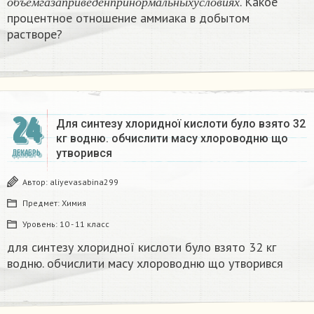
. Какое
о
б
ъ
е
м
г
а
з
а
п
р
и
в
е
д
е
н
п
р
и
н
о
р
м
а
л
ь
н
ы
х
у
с
л
о
в
и
я
х
процентное отношение аммиака в добытом
растворе?
24
Для синтезу хлоридної кислоти було взято 32
кг водню. обчислити масу хлороводню що
утворився​
ДЕКАБРЬ
Автор:
aliyevasabina299
Предмет:
Химия
Уровень:
10 - 11 класс
для синтезу хлоридної кислоти було взято 32 кг
водню. обчислити масу хлороводню що утворився​