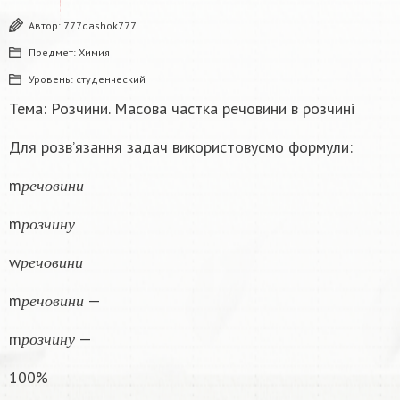
Автор:
777dashok777
Предмет:
Химия
Уровень:
студенческий
Тема: Розчини. Масова частка речовини в розчині
Для розв’язання задач використовусмо формули:
р
е
ч
о
в
и
н
и
m
р
е
ч
о
в
и
н
и
р
о
з
ч
и
н
у
m
р
о
з
ч
и
н
у
р
е
ч
о
в
и
н
и
w
р
е
ч
о
в
и
н
и
р
е
ч
о
в
и
н
и
m
—
р
е
ч
о
в
и
н
и
р
о
з
ч
и
н
у
m
—
р
о
з
ч
и
н
у
100%