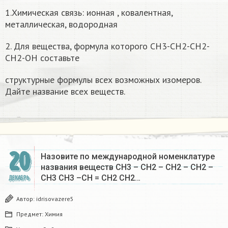
1.Химическая связь: ионная , ковалентная,
металлическая, водородная
2. Для вещества, формула которого CH3-CH2-CH2-
CH2-OH составьте
структурные формулы всех возможных изомеров.
Дайте название всех веществ.
20
Назовите по международной номенклатуре
названия веществ СН3 – СН2 – СН2 – СН2 –
СН3 СН3 –СН = СН2 СН2…
ДЕКАБРЬ
Автор:
idrisovazere5
Предмет:
Химия