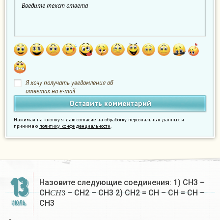
Я хочу получать уведомления об
ответах на e-mail
Нажимая на кнопку я даю согласие на обработку персональных данных и
принимаю
политику конфиденциальности
.
13
Назовите следующие соединения: 1) СН3 –
С
Н
3
СН
– СН2 – СН3 2) СН2 = СН – СН = СН –
С
Н
СН3
ИЮЛЬ