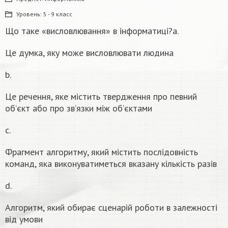
Уровень:
5 - 9 класс
Що таке «висловлювання» в інформатиці?a.
Це думка, яку може висловлювати людина
b.
Це речення, яке містить твердження про певний
об’єкт або про зв’язки між об’єктами
c.
Фрагмент алгоритму, який містить послідовність
команд, яка виконуватиметься вказану кількість разів
d.
Алгоритм, який обирає сценарій роботи в залежності
від умови