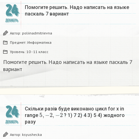
24
Помогите решить. Надо написать на языке
паскаль 7 вариант
ДЕКАБРЬ
Автор:
poliinadmitrievna
Предмет:
Информатика
Уровень:
10 - 11 класс
Помогите решить. Надо написать на языке паскаль 7
вариант
24
Скільки разів буде виконано цикл for x in
5
,
−
2
,
−
2
range
? 1) 7 2) 4 3) 5 4) жодного
разу​
ДЕКАБРЬ
Автор:
ksyushecka