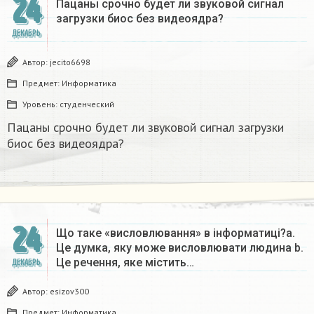
24
Пацаны срочно будет ли звуковой сигнал
загрузки биос без видеоядра?​
ДЕКАБРЬ
Автор:
jecito6698
Предмет:
Информатика
Уровень:
студенческий
Пацаны срочно будет ли звуковой сигнал загрузки
биос без видеоядра?​
24
Що таке «висловлювання» в інформатиці?a.
Це думка, яку може висловлювати людина b.
Це речення, яке містить…
ДЕКАБРЬ
Автор:
esizov300
Предмет:
Информатика