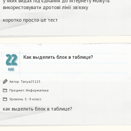
у яких видах під’єднання до інтернету можуть
використовувати дротові лінії зв’язку
коротко просто це тест ​
22
Как выделить блок в таблице?​
МАЙ
Автор:
Tanya25125
Предмет:
Информатика
Уровень:
5 - 9 класс
как выделить блок в таблице?​