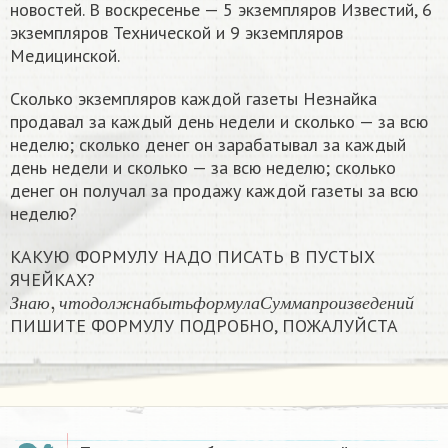
новостей. В воскресенье — 5 экземпляров Известий, 6
экземпляров Технической и 9 экземпляров
Медицинской.
Сколько экземпляров каждой газеты Незнайка
продавал за каждый день недели и сколько — за всю
неделю; сколько денег он зарабатывал за каждый
день недели и сколько — за всю неделю; сколько
денег он получал за продажу каждой газеты за всю
неделю?
КАКУЮ ФОРМУЛУ НАДО ПИСАТЬ В ПУСТЫХ
ЯЧЕЙКАХ?
З
н
а
ю
,
ч
т
о
д
о
л
ж
н
а
б
ы
т
ь
ф
о
р
м
у
л
а
С
у
м
м
а
п
р
о
и
з
в
е
д
е
З
н
а
ю
ч
т
о
д
о
л
ж
н
а
б
ы
т
ь
ф
о
р
м
у
л
а
С
у
м
м
а
п
р
о
и
з
в
е
д
е
н
и
й
ПИШИТЕ ФОРМУЛУ ПОДРОБНО, ПОЖАЛУЙСТА