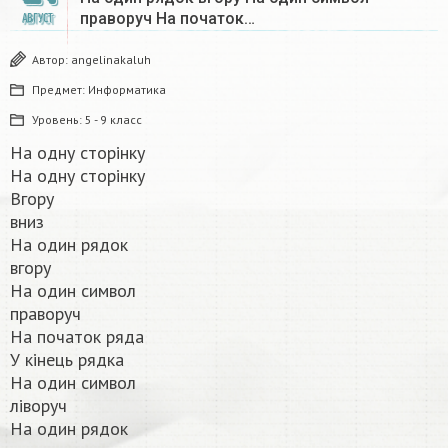
праворуч На початок…
АВГУСТ
Автор:
angelinakaluh
Предмет:
Информатика
Уровень:
5 - 9 класс
На одну сторінку
На одну сторінку
Вгору
вниз
На один рядок
вгору
На один символ
праворуч
На початок ряда
У кінець рядка
На один символ
ліворуч
На один рядок