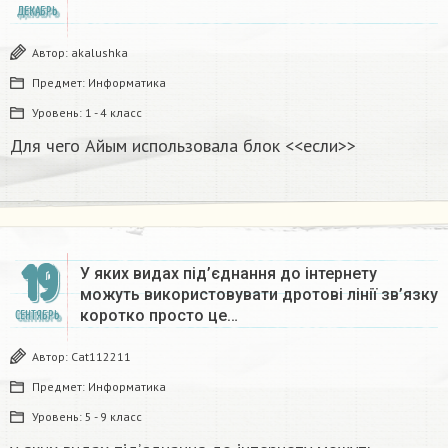
ДЕКАБРЬ
Автор:
akalushka
Предмет:
Информатика
Уровень:
1 - 4 класс
Для чего Айым использовала блок <<если>>​
19
У яких видах під’єднання до інтернету
можуть використовувати дротові лінії зв’язку
коротко просто це…
СЕНТЯБРЬ
Автор:
Cat112211
Предмет:
Информатика
Уровень:
5 - 9 класс