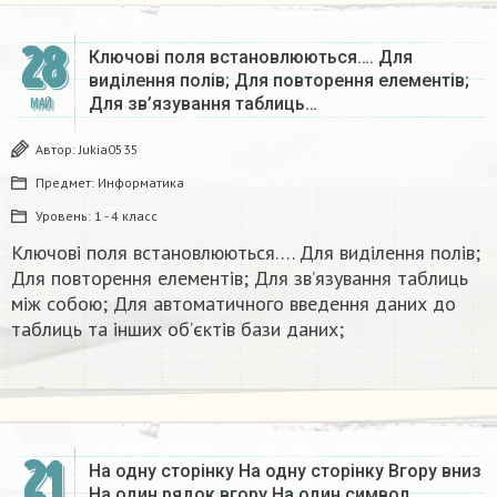
28
Ключові поля встановлюються…. Для
виділення полів; Для повторення елементів;
Для зв’язування таблиць…
МАЙ
Автор:
Jukia0535
Предмет:
Информатика
Уровень:
1 - 4 класс
Ключові поля встановлюються…. Для виділення полів;
Для повторення елементів; Для зв’язування таблиць
між собою; Для автоматичного введення даних до
таблиць та інших об’єктів бази даних;​
21
На одну сторінку На одну сторінку Вгору вниз
На один рядок вгору На один символ