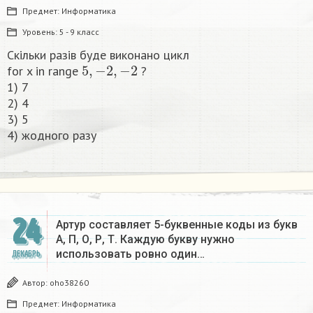
Предмет:
Информатика
Уровень:
5 - 9 класс
Скільки разів буде виконано цикл
5
,
−
2
,
−
2
for x in range
?
1) 7
2) 4
3) 5
4) жодного разу​
24
Артур составляет 5-буквенные коды из букв
А, П, О, Р, Т. Каждую букву нужно
использовать ровно один…
ДЕКАБРЬ
Автор:
oho38260
Предмет:
Информатика