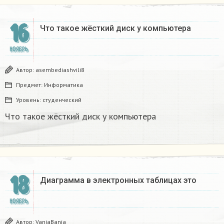
16
Что такое жëсткий диск у компьютера
НОЯБРЬ
Автор:
asembediashvili8
Предмет:
Информатика
Уровень:
студенческий
Что такое жëсткий диск у компьютера
18
Диаграмма в электронных таблицах это
НОЯБРЬ
Автор:
VaniaBania