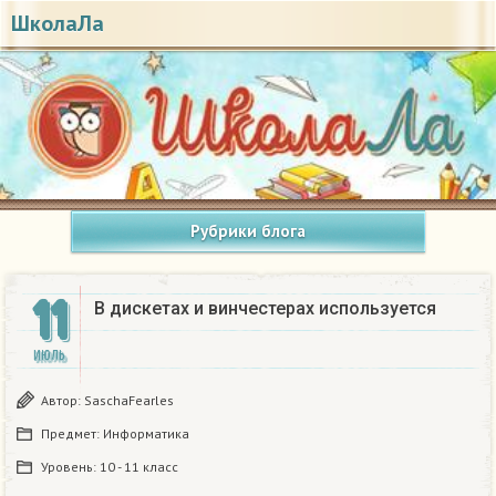
ШколаЛа
Рубрики блога
11
В дискетах и винчестерах используется​
ИЮЛЬ
Автор:
SaschaFearles
Предмет:
Информатика
Уровень:
10 - 11 класс