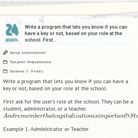
24
Write a program that lets you know if you can
have a key or not, based on your role at the
school. First…
ДЕКАБРЬ
Автор:
kotarisstwink2
Предмет:
Информатика
Уровень:
5 - 9 класс
Write a program that lets you know if you can have a
key or not, based on your role at the school.
First ask for the user’s role at the school. They can be a
student, administrator, or a teacher.
A
n
d
r
e
m
e
m
b
e
r
t
h
a
t
c
a
p
i
t
a
l
i
z
a
t
i
o
n
i
s
i
m
p
o
r
t
a
n
t
!
‘
S
t
u
Example 1: Administrator or Teacher