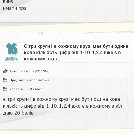
вниз
имати пра​
16
Є три круги і в кожному крузі має бути одина
кова кількість цифр від 1-10. 1,2,4 вже є в
кожному з кіл…
ДЕКАБРЬ
Автор:
nazgul29051980
Предмет:
Информатика
Уровень:
5 - 9 класс
є три круги і в кожному крузі має бути одина кова
кількість цифр від 1-10. 1,2,4 вже є в кожному з кіл
даю 20 балів​