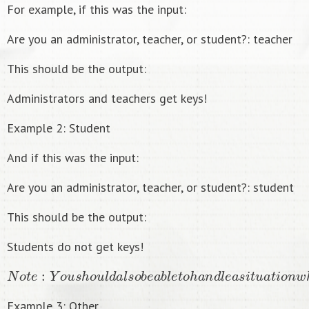
For example, if this was the input:
Are you an administrator, teacher, or student?: teacher
This should be the output:
Administrators and teachers get keys!
Example 2: Student
And if this was the input:
Are you an administrator, teacher, or student?: student
This should be the output:
Students do not get keys!
N
o
t
e
:
Y
o
u
s
h
o
u
l
d
a
l
s
o
b
e
a
b
l
e
t
o
h
a
n
d
l
e
a
s
i
t
u
a
t
i
o
n
w
h
Example 3: Other