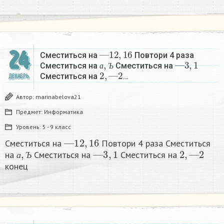
—
12
,
16
24
Сместиться на
Повтори 4 раза
а
,
Ъ
—
3
,
1
Сместиться на
Сместиться на
2
,
—
2
а
Ъ
Сместиться на
…
ДЕКАБРЬ
Автор:
marinabelova21
Предмет:
Информатика
Уровень:
5 - 9 класс
—
12
,
16
Сместиться на
Повтори 4 раза Сместиться
а
,
Ъ
—
3
,
1
2
,
—
2
на
Сместиться на
Сместиться на
а
Ъ
конец