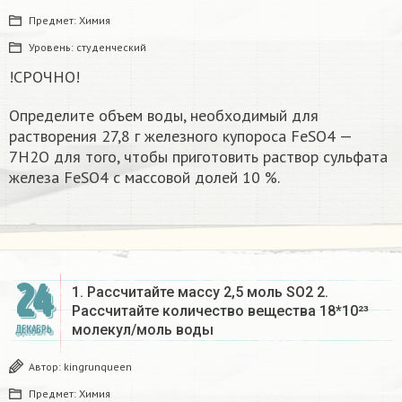
Предмет:
Химия
Уровень:
студенческий
!СРОЧНО!
Определите объем воды, необходимый для
растворения 27,8 г железного купороса FeSO4 —
7Н2О для того, чтобы приготовить раствор сульфата
железа FeSO4 с массовой долей 10 %.​
24
1. Рассчитайте массу 2,5 моль SO2 2.
Рассчитайте количество вещества 18*10²³
молекул/моль воды
ДЕКАБРЬ
Автор:
kingrunqueen
Предмет:
Химия