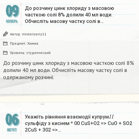
09
До розчину цинк хлориду з масовою
часткою солі 8% долили 40 мл води.
Обчисліть масову частку солі в…
НОЯБРЬ
Автор:
misterizerry11
Предмет:
Химия
Уровень:
студенческий
До розчину цинк хлориду з масовою часткою солі 8%
долили 40 мл води. Обчисліть масову частку солі в
одержаному розчині.
06
I
I
Укажіть рівняння взаємодії купрум
сульфіду з киснем * 00 CuS+O2 => CuO + SO2
2CuS + 302 =>…
АВГУСТ