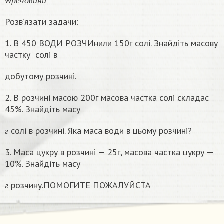
w
р
е
ч
о
в
и
н
и
Розв’язати задачи:
1. В 450 ВОДИ РОЗЧИнили 150г солі. Знайдіть масову
частку
солі в
добутому розчині.
2. В розчині масою 200г масова частка солі складас
45%. Знайдіть масу
г
солі в розчині. Яка маса води в цьому розчинi?
г
3. Маса цукру в розчині — 25г, масова частка цукру —
10%. Знайдіть масу
г
розчину.ПОМОГИТЕ ПОЖАЛУЙСТА
г