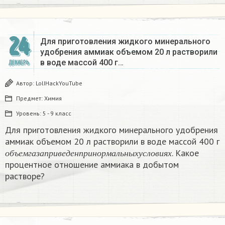
24
Для приготовления жидкого минерального
удобрения аммиак объемом 20 л растворили
в воде массой 400 г…
ДЕКАБРЬ
Автор:
LolIHackYouTube
Предмет:
Химия
Уровень:
5 - 9 класс
Для приготовления жидкого минерального удобрения
аммиак объемом 20 л растворили в воде массой 400 г
о
б
ъ
е
м
г
а
з
а
п
р
и
в
е
д
е
н
п
р
и
н
о
р
м
а
л
ь
н
ы
х
у
с
л
о
в
и
я
х
. Какое
о
б
ъ
е
м
г
а
з
а
п
р
и
в
е
д
е
н
п
р
и
н
о
р
м
а
л
ь
н
ы
х
у
с
л
о
в
и
я
х
процентное отношение аммиака в добытом
растворе?