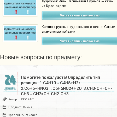
Художник Иван Васильевич Суриков — казак
из Красноярска
Читать запись полностью
Картины русских художников о весне. Самые
знаменитые пейзажи
Читать запись полностью
Новые вопросы по предмету:
24
Помогите пожалуйста! Определить тип
реакции: 1.C4H10→C4H8+H2↑
2.C6H6+HNO3→C6H5NO2+H2O. 3.CH3-CH=CH-
ДЕКАБРЬ
CH3→CH2=CH-CH2-CH3….
Автор:
h99317401
Предмет:
Химия
Уровень:
5 - 9 класс