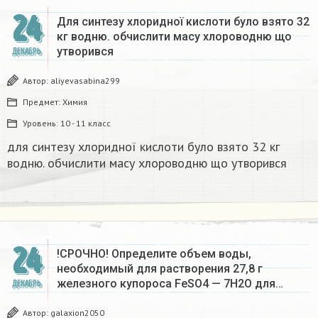
24
Для синтезу хлоридної кислоти було взято 32
кг водню. обчислити масу хлороводню що
утворився​
ДЕКАБРЬ
Автор:
aliyevasabina299
Предмет:
Химия
Уровень:
10 - 11 класс
для синтезу хлоридної кислоти було взято 32 кг
водню. обчислити масу хлороводню що утворився​
24
!СРОЧНО! Определите объем воды,
необходимый для растворения 27,8 г
железного купороса FeSO4 — 7Н2О для…
ДЕКАБРЬ
Автор:
galaxion2050