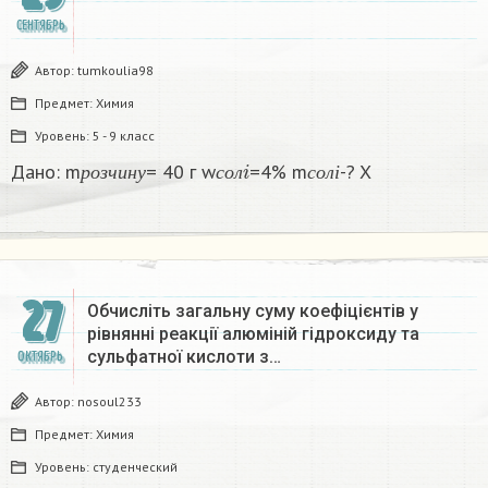
СЕНТЯБРЬ
Автор:
tumkoulia98
Предмет:
Химия
Уровень:
5 - 9 класс
р
о
з
ч
и
н
у
с
о
л
i
с
о
л
і
Дано: m
= 40 г w
=4% m
-? X​
р
о
з
ч
и
н
у
с
о
л
с
о
л
і
27
Обчисліть загальну суму коефіцієнтів у
рівнянні реакції алюміній гідроксиду та
сульфатної кислоти з…
ОКТЯБРЬ
Автор:
nosoul233
Предмет:
Химия
Уровень:
студенческий