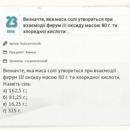
23
Визначте, яка маса солі утвориться при
І
І
І
взаємодії ферум
оксиду масою 80 г. та
І
І
І
хлоридної кислоти….
ИЮНЬ
Автор:
kulusevnurik
Предмет:
Химия
Уровень:
студенческий
Визначте, яка маса солі утвориться при взаємодії
І
І
І
ферум
оксиду масою 80 г. та хлоридної кислоти.
І
І
І
Назвіть сіль:
а) 162,5 г.;
б) 81,25 г.;
в) 16,25 г.;
г) 325 г.