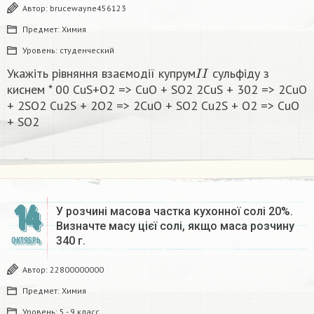
Автор:
brucewayne456123
Предмет:
Химия
Уровень:
студенческий
I
I
Укажіть рівняння взаємодії купрум
сульфіду з
киснем * 00 CuS+O2 => CuO + SO2 2CuS + 302 => 2CuO
+ 2SO2 Cu2S + 2O2 => 2CuO + SO2 Cu2S + O2 => CuO
+ SO2​
14
У розчині масова частка кухонної солі 20%.
Визначте масу цієї солі, якщо маса розчину
340 г.
ОКТЯБРЬ
Автор:
22800000000
Предмет:
Химия
Уровень:
5 - 9 класс