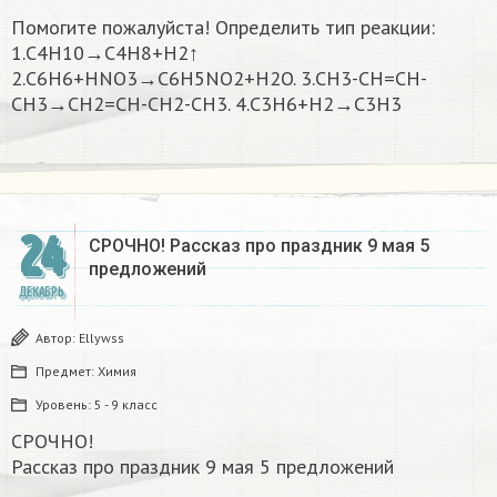
Помогите пожалуйста! Определить тип реакции:
1.C4H10→C4H8+H2↑
2.C6H6+HNO3→C6H5NO2+H2O. 3.CH3-CH=CH-
CH3→CH2=CH-CH2-CH3. 4.C3H6+H2→C3H3
24
СРОЧНО! Рассказ про праздник 9 мая 5
предложений
ДЕКАБРЬ
Автор:
Ellywss
Предмет:
Химия
Уровень:
5 - 9 класс
СРОЧНО!
Рассказ про праздник 9 мая 5 предложений