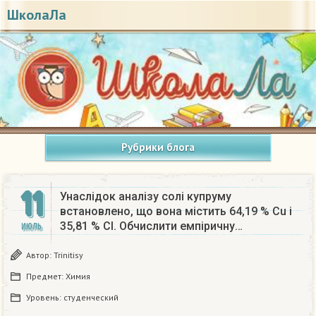
ШколаЛа
Рубрики блога
11
Унаслідок аналізу солі купруму
встановлено, що вона містить 64,19 % Cu і
35,81 % CІ. Обчислити емпіричну…
ИЮЛЬ
Автор:
Trinitisy
Предмет:
Химия
Уровень:
студенческий