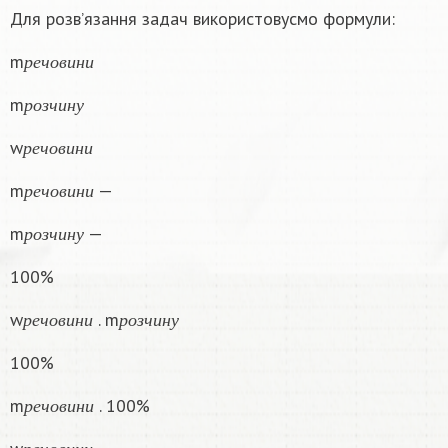
Для розв’язання задач використовусмо формули:
р
е
ч
о
в
и
н
и
m
р
е
ч
о
в
и
н
и
р
о
з
ч
и
н
у
m
р
о
з
ч
и
н
у
р
е
ч
о
в
и
н
и
w
р
е
ч
о
в
и
н
и
р
е
ч
о
в
и
н
и
m
—
р
е
ч
о
в
и
н
и
р
о
з
ч
и
н
у
m
—
р
о
з
ч
и
н
у
100%
р
е
ч
о
в
и
н
и
р
о
з
ч
и
н
у
w
. m
р
е
ч
о
в
и
н
и
р
о
з
ч
и
н
у
100%
р
е
ч
о
в
и
н
и
m
. 100%
р
е
ч
о
в
и
н
и
р
е
ч
о
в
и
н
и