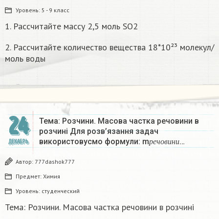
Уровень:
5 - 9 класс
1. Рассчитайте массу 2,5 моль SO2
2. Рассчитайте количество вещества 18*10²³ молекул/
моль воды
24
Тема: Розчини. Масова частка речовини в
розчині Для розв’язання задач
р
е
ч
о
в
и
н
и
використовусмо формули: m
…
ДЕКАБРЬ
р
е
ч
о
в
и
н
и
Автор:
777dashok777
Предмет:
Химия
Уровень:
студенческий
Тема: Розчини. Масова частка речовини в розчині