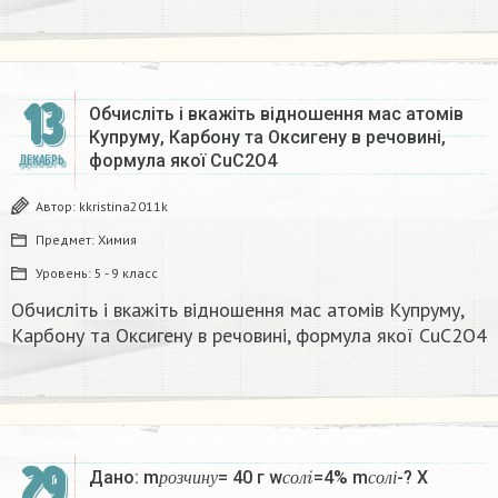
13
Обчисліть і вкажіть відношення мас атомів
Купруму, Карбону та Оксигену в речовині,
формула якої CuC2O4
ДЕКАБРЬ
Автор:
kkristina2011k
Предмет:
Химия
Уровень:
5 - 9 класс
Обчисліть і вкажіть відношення мас атомів Купруму,
Карбону та Оксигену в речовині, формула якої CuC2O4
29
р
о
з
ч
и
н
у
с
о
л
i
с
о
л
і
Дано: m
= 40 г w
=4% m
-? X​
р
о
з
ч
и
н
у
с
о
л
с
о
л
і