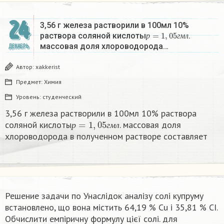
24
3,56 г железа растворили в 100мл 10%
р
=
1
,
05
г
м
л
раствора соляной кислоты
.
р
г
м
л
массовая доля хлороводорода…
ДЕКАБРЬ
Автор:
xakkerist
Предмет:
Химия
Уровень:
студенческий
3,56 г железа растворили в 100мл 10% раствора
р
=
1
,
05
г
м
л
соляной кислоты
. массовая доля
р
г
м
л
хлороводорода в полученном растворе составляет
Решение задачи по Унаслідок аналізу солі купруму
встановлено, що вона містить 64,19 % Cu і 35,81 % CІ.
Обчислити емпіричну формулу цієї солі. для