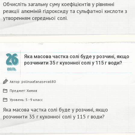
Обчисліть загальну суму коефіцієнтів у рівнянні
реакції алюміній гідроксиду та сульфатної кислоти з
утворенням середньої солі.
26
Яка масова частка солі буде у розчині, якщо
розчинити 35 г кухонної солі у 115 г води?​
ИЮЛЬ
Автор:
polinaafanaseva680
Предмет:
Химия
Уровень:
5 - 9 класс
Яка масова частка солі буде у розчині, якщо
розчинити 35 г кухонної солі у 115 г води?​