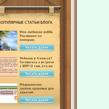
ПОПУЛЯРНЫЕ СТАТЬИ БЛОГА
Мое любимое хобби.
Рисование по
номерам.
Читать далее
Ребенок в 4 классе?
Готовьтесь к встрече
с ВПР! О том, что же
это такое.
Читать далее
Медицинские
группы здоровья для
занятий
физкультурой в
Читать далее
школе