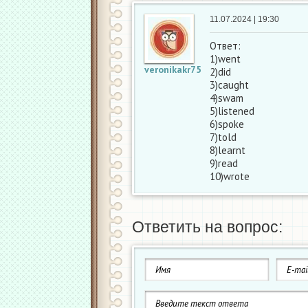
11.07.2024 | 19:30
Ответ:
1)went
veronikakr75
2)did
3)caught
4)swam
5)listened
6)spoke
7)told
8)learnt
9)read
10)wrote
Ответить на вопрос: