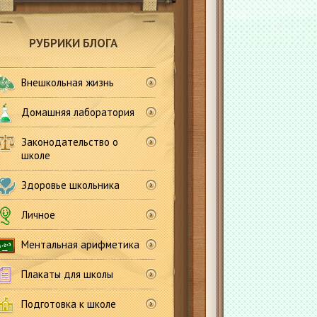
РУБРИКИ БЛОГА
Внешкольная жизнь
Домашняя лаборатория
Законодательство о
школе
Здоровье школьника
Личное
Ментальная арифметика
Плакаты для школы
Подготовка к школе