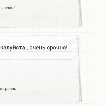
 срочно!
алуйста , очень срочно!​
 срочно!​