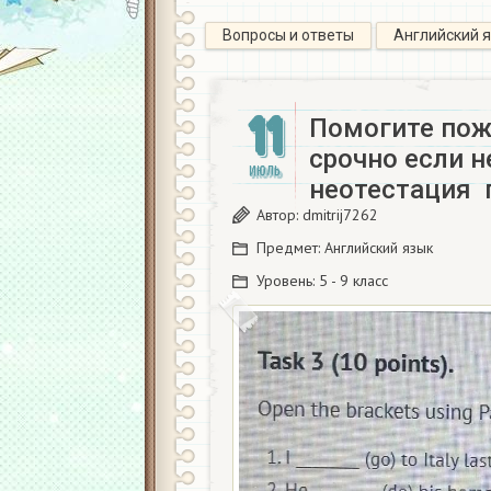
Вопросы и ответы
Английский 
11
Помогите пож
срочно если н
ИЮЛЬ
неотестация ​
Автор:
dmitrij7262
Предмет:
Английский язык
Уровень:
5 - 9 класс