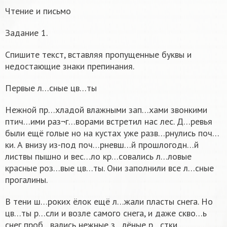
Чтение и письмо
Задание 1.
Спишите текст, вставляя пропущенные буквы и
недостающие знаки препинания.
Первые л…сные цв…ты
Нежной пр…хладой влажными зап…хами звонкими
птич…ими раз¬г…ворами встретил нас лес. Д…ревья
были ещё голые но на кустах уже разв…рнулись поч…
ки. А внизу из-под поч…рневш…й прошлогодн…й
листвы пышно и вес…ло кр…совались л…ловые
красные роз…вые цв…ты. Они заполнили все л…сные
прогалины.
В тени ш…роких ёлок ещё л…жали пласты снега. Но
цв…ты р…сли и возле самого снега, и даже скво…ь
снег проб…вались нежные з…лёные р…стки.