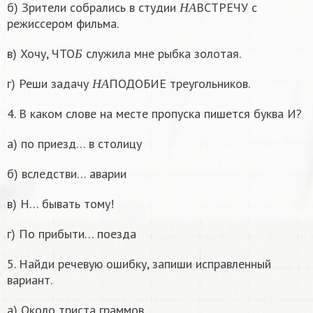
б) Зрители собрались в студии
ВСТРЕЧУ с
Н
А
режиссером фильма.
Б
в) Хочу, ЧТО
служила мне рыбка золотая.
Б
Н
А
г) Реши задачу
ПОДОБИЕ треугольников.
Н
А
4. В каком слове на месте пропуска пишется буква И?
а) по приезд… в столицу
б) вследстви… аварии
в) Н… бывать тому!
г) По прибыти… поезда
5. Найди речевую ошибку, запиши исправленный
вариант.
а) Около триста граммов