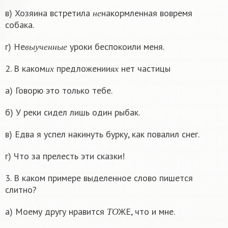
н
е
в) Хозяина встретила
накормленная вовремя
н
е
собака.
в
ы
у
ч
е
н
н
ы
е
г) Не
уроки беспокоили меня.
в
ы
у
ч
е
н
н
ы
е
и
х
я
х
2. В каком
предложении
нет частицы
и
х
я
х
а) Говорю это только тебе.
б) У реки сидел лишь один рыбак.
в) Едва я успел накинуть бурку, как повалил снег.
г) Что за прелесть эти сказки!
3. В каком примере выделенное слово пишется
слитно?
Т
О
а) Моему другу нравится
ЖЕ, что и мне.
Т
О
Н
А