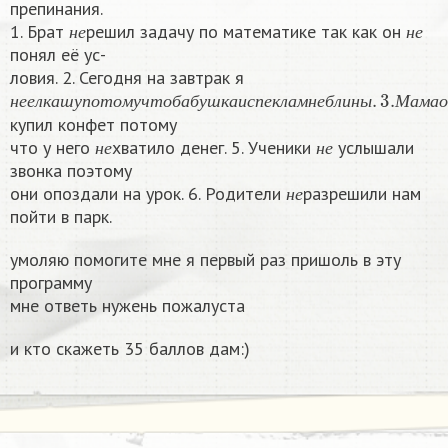
препинания.
н
е
н
е
1. Брат
решил задачу по математике так как он
н
е
н
е
понял её ус-
ловия. 2. Сегодня на завтрак я
н
е
е
л
к
а
ш
у
п
о
т
о
м
у
ч
т
о
б
а
б
у
ш
к
а
и
с
п
е
к
л
а
м
н
е
б
л
и
н
ы
.
3.
М
а
м
а
н
е
е
л
к
а
ш
у
п
о
т
о
м
у
ч
т
о
б
а
б
у
ш
к
а
и
с
п
е
к
л
а
м
н
е
б
л
и
н
ы
М
а
м
а
о
купил конфет потому
н
е
н
е
что у него
хватило денег. 5. Ученики
услышали
н
е
н
е
звонка поэтому
н
е
они опоздали на урок. 6. Родители
разрешили нам
н
е
пойти в парк.
умоляю помогите мне я первый раз пришоль в эту
программу
мне ответь нужень пожалуста
и кто скажеть 35 баллов дам:)​