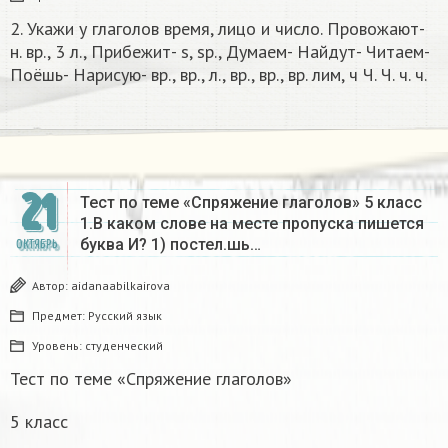
2. Укажи у глаголов время, лицо и число. Провожают-
н. вр., 3 л., Прибежит- s, sp., Думаем- Найдут- Читаем-
Поёшь- Нарисую- вр., вр., л., вр., вр., вр. лим, ч Ч. Ч. ч. ч.​
21
Тест по теме «Спряжение глаголов» 5 класс
1.В каком слове на месте пропуска пишется
буква И? 1) постел.шь…
ОКТЯБРЬ
Автор:
aidanaabilkairova
Предмет:
Русский язык
Уровень:
студенческий
Тест по теме «Спряжение глаголов»
5 класс