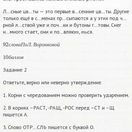
Л…сные цв…ты — это первые в…сенние цв…ты. Другие
только ещё в с…менах пр…сыпаются а у этих под ч…
рной л…ствой уже и поч…ки и бутоны г…товы. Снег
т
,
т
ь
н…много стает, они и по…вляю
ся.
т
т
ь
92
с
л
о
в
а
П
о
Л
.
В
о
р
о
н
к
о
в
о
й
с
л
о
в
а
П
о
Л
В
о
р
о
н
к
о
в
о
й
10
б
а
л
л
о
в
б
а
л
л
о
в
Задание 2
Ответьте, верно или неверно утверждение.
1. Корни с чередованием можно проверить ударением.
2. В корнях –РАСТ, -РАЩ, -РОС перед –СТ и –Щ
пишется А.
3. Слово ОТР…СЛЬ пишется с буквой О.