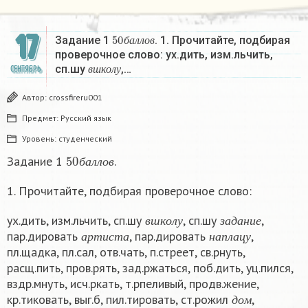
17
50
б
а
л
л
о
в
Задание 1
. 1. Прочитайте, подбирая
б
а
л
л
о
в
проверочное слово: ух.дить, изм.льчить,
в
ш
к
о
л
у
сп.шу
,…
СЕНТЯБРЬ
в
ш
к
о
л
у
Автор:
crossfireru001
Предмет:
Русский язык
Уровень:
студенческий
50
б
а
л
л
о
в
Задание 1
.
б
а
л
л
о
в
1. Прочитайте, подбирая проверочное слово:
в
ш
к
о
л
у
з
а
д
а
н
и
е
ух.дить, изм.льчить, сп.шу
, сп.шу
,
а
р
т
и
с
т
а
н
а
п
л
а
ц
у
в
ш
к
о
л
у
з
а
д
а
н
и
е
пар.дировать
, пар.дировать
,
а
р
т
и
с
т
а
н
а
п
л
а
ц
у
пл.щадка, пл.сал, отв.чать, п.стреет, св.рнуть,
расщ.пить, пров.рять, зад.ржаться, поб.дить, уц.пился,
вздр.мнуть, исч.ркать, т.рпеливый, продв.жение,
д
о
м
кр.тиковать, выг.б, пил.тировать, ст.рожил
,
с
е
л
а
д
о
м