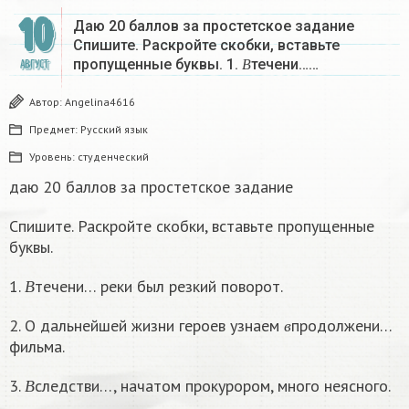
10
Даю 20 баллов за простетское задание
Спишите. Раскройте скобки, вставьте
В
пропущенные буквы. 1.
течени……
АВГУСТ
В
Автор:
Angelina4616
Предмет:
Русский язык
Уровень:
студенческий
даю 20 баллов за простетское задание
Спишите. Раскройте скобки, вставьте пропущенные
буквы.
В
1.
течени… реки был резкий поворот.
В
в
2. О дальнейшей жизни героев узнаем
продолжени…
в
фильма.
В
3.
следстви…, начатом прокурором, много неясного.
В