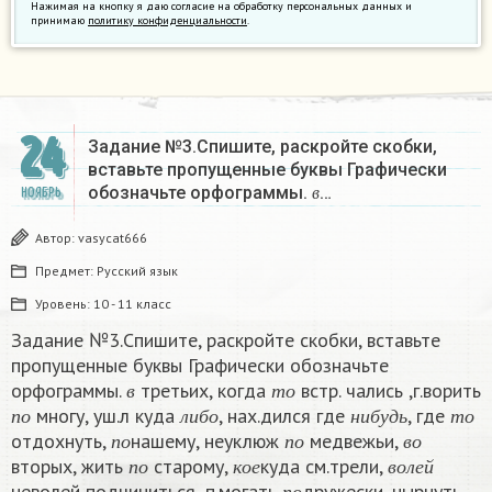
Нажимая на кнопку я даю согласие на обработку персональных данных и
принимаю
политику конфиденциальности
.
24
Задание №3.Спишите, раскройте скобки,
вставьте пропущенные буквы Графически
в
обозначьте орфограммы.
…
НОЯБРЬ
в
Автор:
vasycat666
Предмет:
Русский язык
Уровень:
10 - 11 класс
Задание №3.Спишите, раскройте скобки, вставьте
пропущенные буквы Графически обозначьте
в
т
о
орфограммы.
третьих, когда
встр. чались ,г.ворить
п
о
л
и
б
о
н
и
б
у
д
ь
т
о
в
т
о
многу, уш.л куда
, нах.дился где
, где
п
о
п
о
в
о
п
о
л
и
б
о
н
и
б
у
д
ь
т
о
отдохнуть,
нашему, неуклюж
медвежьи,
п
о
к
о
е
в
о
л
е
й
п
о
п
о
в
о
вторых, жить
старому,
куда см.трели,
п
о
п
о
к
о
е
в
о
л
е
й
неволей подчиниться ,п.могать
дружески, нырнуть