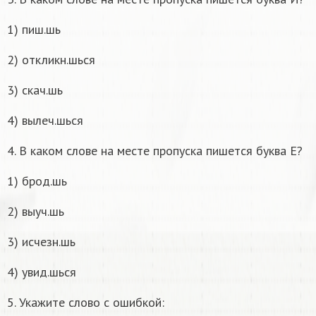
1) пиш.шь
2) откликн.шься
3) скач.шь
4) вылеч.шься
4. В каком слове на месте пропуска пишется буква Е?
1) брод.шь
2) выуч.шь
3) исчезн.шь
4) увид.шься
5. Укажите слово с ошибкой: