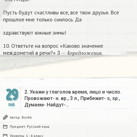
Пусть будут счастливы все, все твои друзья. Все
прошлое мне только снилось. Да
здравствуют южные зимы!
10. Ответьте на вопрос «Каково значение
3
−
4
п
р
е
д
л
о
ж
е
н
и
я
междометий в речи?»
.​
п
р
е
д
л
о
ж
е
н
и
я
29
2. Укажи у глаголов время, лицо и число.
Провожают- н. вр., 3 л., Прибежит- s, sp.,
Думаем- Найдут-…
МАЙ
Автор:
Boi4ik
Предмет:
Русский язык
Уровень:
1 - 4 класс