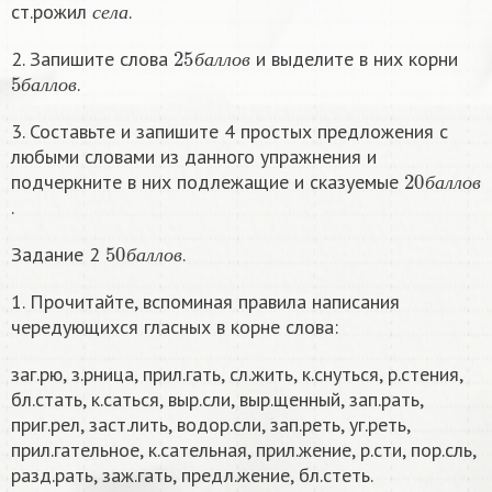
ст.рожил
.
с
е
л
а
25
б
а
л
л
о
в
2. Запишите слова
и выделите в них корни
5
б
а
л
л
о
в
б
а
л
л
о
в
.
б
а
л
л
о
в
3. Составьте и запишите 4 простых предложения с
любыми словами из данного упражнения и
20
б
а
л
л
о
в
подчеркните в них подлежащие и сказуемые
б
а
л
л
о
в
.
50
б
а
л
л
о
в
Задание 2
.
б
а
л
л
о
в
1. Прочитайте, вспоминая правила написания
чередующихся гласных в корне слова:
заг.рю, з.рница, прил.гать, сл.жить, к.снуться, р.стения,
бл.стать, к.саться, выр.сли, выр.щенный, зап.рать,
приг.рел, заст.лить, водор.сли, зап.реть, уг.реть,
прил.гательное, к.сательная, прил.жение, р.сти, пор.сль,
разд.рать, заж.гать, предл.жение, бл.стеть.