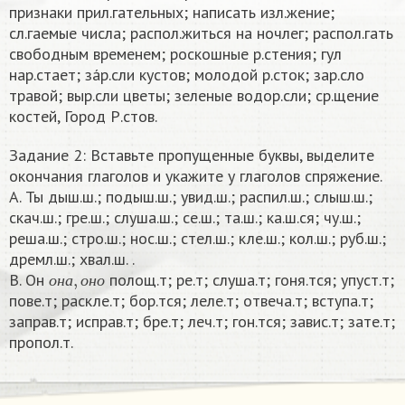
признаки прил.гательных; написать изл.жение;
сл.гаемые числа; распол.житься на ночлег; распол.гать
свободным временем; роскошные р.стения; гул
нар.стает; зáр.сли кустов; молодой р.сток; зар.сло
травой; выр.сли цветы; зеленые водор.сли; ср.щение
костей, Город Р.стов.
Задание 2: Вставьте пропущенные буквы, выделите
окончания глаголов и укажите у глаголов спряжение.
A. Ты дыш.ш.; подыш.ш.; увид.ш.; распил.ш.; слыш.ш.;
скач.ш.; гре.ш.; слуша.ш.; се.ш.; та.ш.; ка.ш.ся; чу.ш.;
реша.ш.; стро.ш.; нос.ш.; стел.ш.; кле.ш.; кол.ш.; руб.ш.;
дремл.ш.; хвал.ш. .
о
н
а
,
о
н
о
B. Он
полощ.т; ре.т; слуша.т; гоня.тся; упуст.т;
о
н
а
о
н
о
пове.т; раскле.т; бор.тся; леле.т; отвеча.т; вступа.т;
заправ.т; исправ.т; бре.т; леч.т; гон.тся; завис.т; зате.т;
пропол.т.​