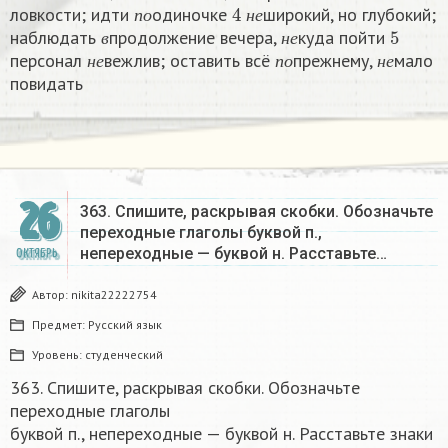
п
о
4
н
е
ловкости; идти
одиночке
широкий, но глубокий;
в
н
е
5
п
о
н
е
наблюдать
продолжение вечера,
куда пойти
н
е
п
о
н
е
в
н
е
персонал
вежлив; оставить всё
прежнему,
мало
н
е
п
о
н
е
повидать
26
363. Спишите, раскрывая скобки. Обозначьте
переходные глаголы буквой п.,
непереходные — буквой н. Расставьте…
ОКТЯБРЬ
Автор:
nikita22222754
Предмет:
Русский язык
Уровень:
студенческий
363. Спишите, раскрывая скобки. Обозначьте
переходные глаголы
буквой п., непереходные — буквой н. Расставьте знаки