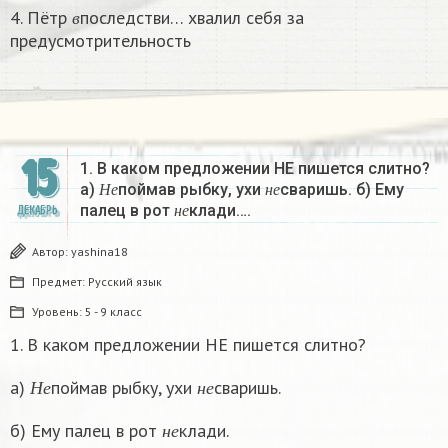
в
4. Пётр
последстви… хвалил себя за
в
предусмотрительность
15
1. В каком предложении НЕ пишется слитно?
Н
е
н
е
а)
поймав рыбку, ухи
сваришь. б) Ему
н
е
Н
е
н
е
палец в рот
клади….
ДЕКАБРЬ
н
е
Автор:
yashina18
Предмет:
Русский язык
Уровень:
5 - 9 класс
1. В каком предложении НЕ пишется слитно?
Н
е
н
е
а)
поймав рыбку, ухи
сваришь.
Н
е
н
е
н
е
б) Ему палец в рот
клади.
н
е