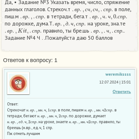
Да, • Задание №3 Указать время, число, спряжение
.
в
р
.
,
с
ч
,
с
ч
,
.
с
п
р
.
данных глаголов. Стрекоч.т
в поле,
.
в
р
.
,
.
с
п
р
.
.
в
р
.
,
ч
.
ч
,
0.
с
п
р
.
в
р
с
ч
с
ч
с
п
р
пиш.м
в тетради, бега.т
.
в
р
.
,
д
.
ч
,
с
п
р
.
в
р
с
п
р
в
р
ч
ч
с
п
р
по дорожке, дума.Т
на уроке, зна.те
.
в
р
.
,
K
i
t
,
.
с
п
р
.
.
в
р
.
,
.
ч
,
.
с
п
р
.
в
р
д
ч
с
п
р
правило, ты бре.шь
.
в
р
с
п
р
в
р
ч
с
п
р
Задание №4 Ч . .Пожалуйста даю 50 баллов​
Ответов к вопросу: 1
weremikssss
12.07.2024 | 15:01
Ответить
Ответ:
н
.
в
р
.
,
м
н
.
ч
,
1
с
п
р
.
н
.
в
р
.
,
м
н
.
ч
2
с
п
р
.
Стрекочат
в поле, пишем
в
н
.
в
р
.
,
м
н
.
ч
,
2
с
п
р
.
н
в
р
м
н
ч
с
п
р
н
в
р
м
н
ч
с
п
р
тетради, бегают
по дорожке, думает
н
.
в
р
.
,
е
д
.
ч
,
2
с
п
р
.
н
.
в
р
.
,
м
н
.
ч
2
с
п
р
.
н
в
р
м
н
ч
с
п
р
на уроке, знаете
правило, ты
н
в
р
е
д
ч
с
п
р
н
в
р
м
н
ч
с
п
р
бреешь (н.вр., ед.ч, 1 спр.
Пж отметь лучшим