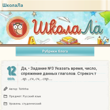
ШколаЛа
Рубрики блога
12
Да, • Задание №3 Указать время, число,
спряжение данных глаголов. Стрекоч.т
.
в
р
.
,
с
ч
,
с
ч
,
.
с
п
р
.
…
ИЮЛЬ
в
р
с
ч
с
ч
с
п
р
Автор:
Tohhha
Предмет:
Русский язык
Уровень:
студенческий