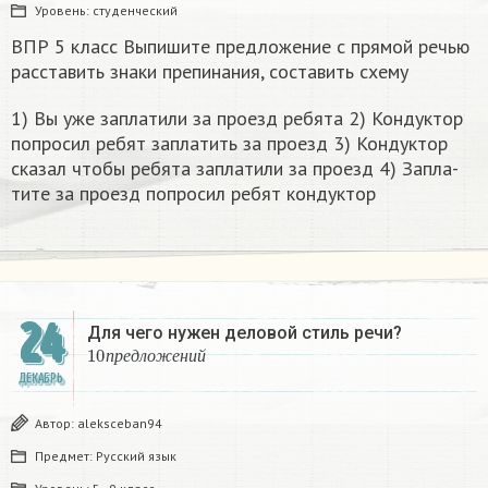
Уровень:
студенческий
ВПР 5 класс Выпишите предложение с прямой речью
расставить знаки препинания, составить схему
1) Вы уже за­пла­ти­ли за про­езд ре­бя­та 2) Кон­дук­тор
по­про­сил ребят за­пла­тить за про­езд 3) Кон­дук­тор
ска­зал чтобы ре­бя­та за­пла­ти­ли за про­езд 4) За­пла­
ти­те за про­езд по­про­сил ребят кон­дук­тор​
24
Для чего нужен деловой стиль речи?
10
п
р
е
д
л
о
ж
е
н
и
й
п
р
е
д
л
о
ж
е
н
и
й
ДЕКАБРЬ
Автор:
aleksceban94
Предмет:
Русский язык