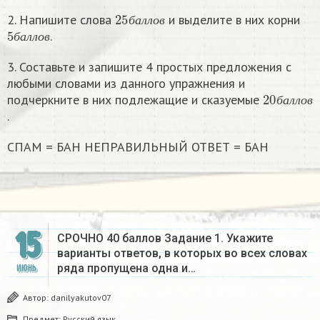
25
б
а
л
л
о
в
2. Напишите слова
и выделите в них корни
5
б
а
л
л
о
в
б
а
л
л
о
в
.
б
а
л
л
о
в
3. Составьте и запишите 4 простых предложения с
любыми словами из данного упражнения и
20
б
а
л
л
о
в
подчеркните в них подлежащие и сказуемые
б
а
л
л
о
в
.
СПАМ = БАН НЕПРАВИЛЬНЫЙ ОТВЕТ = БАН
15
СРОЧНО 40 баллов Задание 1. Укажите
варианты ответов, в которых во всех словах
ряда пропущена одна и…
ИЮНЬ
Автор:
danilyakutov07
Предмет:
Русский язык