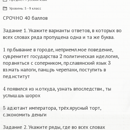
Уровень:
5 - 9 класс
СРОЧНО 40 баллов
Задание 1. Укажите варианты ответов, в которых во
всех словах ряда пропущена одна и та же буква.
1
пр.бывание в городе, неприемл.мое поведение,
2
сув.ренитет государства
политическая иде.логия,
3
пор.вняться с соперником, пр.славянский язык
вз.мать налоги, панц.рь черепахи, поступить в
пед.нститут
4
появился из н.откуда, узнать впоследстви., ты
услыш.шь шорох
5
ад.ютант императора, трёх.ярусный торт,
с.экономить деньги
Задание 2. Укажите ряды, где во всех словах