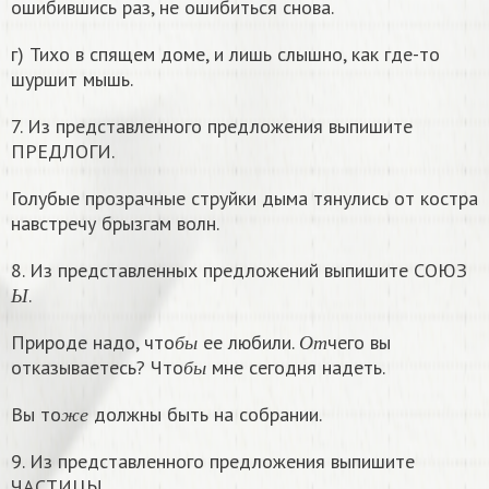
ошибившись раз, не ошибиться снова.
г) Тихо в спящем доме, и лишь слышно, как где-то
шуршит мышь.
7. Из представленного предложения выпишите
ПРЕДЛОГИ.
Голубые прозрачные струйки дыма тянулись от костра
навстречу брызгам волн.
8. Из представленных предложений выпишите СОЮЗ
Ы
.
Ы
б
ы
О
т
Природе надо, что
ее любили.
чего вы
б
ы
б
ы
О
т
отказываетесь? Что
мне сегодня надеть.
б
ы
ж
е
Вы то
должны быть на собрании.
ж
е
9. Из представленного предложения выпишите
ЧАСТИЦЫ.