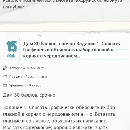
п
о
п
о
глубже.​
п
о
15
Дам 30 баллов, срочно Задание 1: Списать.
Графически объяснить выбор гласной в
корнях с чередованием…
ИЮНЬ
Автор:
KWINKASL0YM0
Предмет:
Русский язык
Уровень:
5 - 9 класс
Дам 30 баллов, срочно
Задание 1: Списать. Графически объяснить выбор
гласной в корнях с чередованием а — о. Вставить
гласные и согласные, объяснить их написание.
Изл.гать содержание; хорошо изл.жить; знать