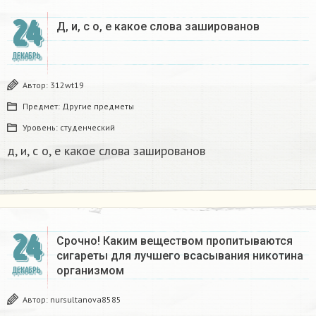
24
Д, и, с о, е какое слова зашированов
ДЕКАБРЬ
Автор:
312wt19
Предмет:
Другие предметы
Уровень:
студенческий
д, и, с о, е какое слова зашированов
24
Срочно! Каким веществом пропитываются
сигареты для лучшего всасывания никотина
организмом​
ДЕКАБРЬ
Автор:
nursultanova8585