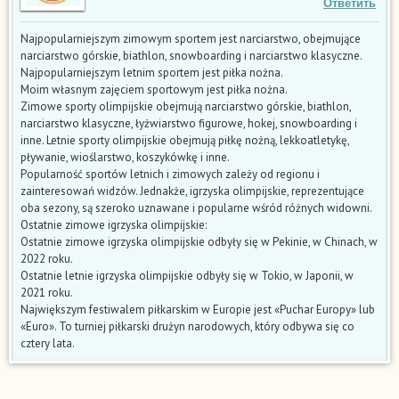
Ответить
Najpopularniejszym zimowym sportem jest narciarstwo, obejmujące
narciarstwo górskie, biathlon, snowboarding i narciarstwo klasyczne.
Najpopularniejszym letnim sportem jest piłka nożna.
Moim własnym zajęciem sportowym jest piłka nożna.
Zimowe sporty olimpijskie obejmują narciarstwo górskie, biathlon,
narciarstwo klasyczne, łyżwiarstwo figurowe, hokej, snowboarding i
inne. Letnie sporty olimpijskie obejmują piłkę nożną, lekkoatletykę,
pływanie, wioślarstwo, koszykówkę i inne.
Popularność sportów letnich i zimowych zależy od regionu i
zainteresowań widzów. Jednakże, igrzyska olimpijskie, reprezentujące
oba sezony, są szeroko uznawane i popularne wśród różnych widowni.
Ostatnie zimowe igrzyska olimpijskie:
Ostatnie zimowe igrzyska olimpijskie odbyły się w Pekinie, w Chinach, w
2022 roku.
Ostatnie letnie igrzyska olimpijskie odbyły się w Tokio, w Japonii, w
2021 roku.
Największym festiwalem piłkarskim w Europie jest «Puchar Europy» lub
«Euro». To turniej piłkarski drużyn narodowych, który odbywa się co
cztery lata.