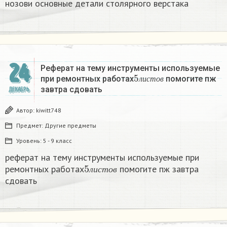
нозови основные детали столярного верстака
24
Реферат на тему инструменты используемые
5
л
и
с
т
о
в
при ремонтных работах
помогите пж
л
и
с
т
о
в
завтра сдовать​
ДЕКАБРЬ
Автор:
kiwitt748
Предмет:
Другие предметы
Уровень:
5 - 9 класс
реферат на тему инструменты используемые при
5
л
и
с
т
о
в
ремонтных работах
помогите пж завтра
л
и
с
т
о
в
сдовать​