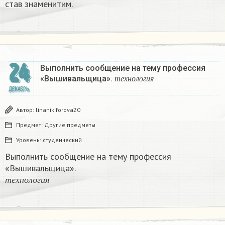
став знаменитим.​
24
Выполнить сообщение на тему профессия
т
е
х
н
о
л
о
г
и
я
«Вышивальщица».
т
е
х
н
о
л
о
г
и
я
ДЕКАБРЬ
Автор:
linanikiforova20
Предмет:
Другие предметы
Уровень:
студенческий
Выполнить сообщение на тему профессия
«Вышивальщица».
т
е
х
н
о
л
о
г
и
я
т
е
х
н
о
л
о
г
и
я