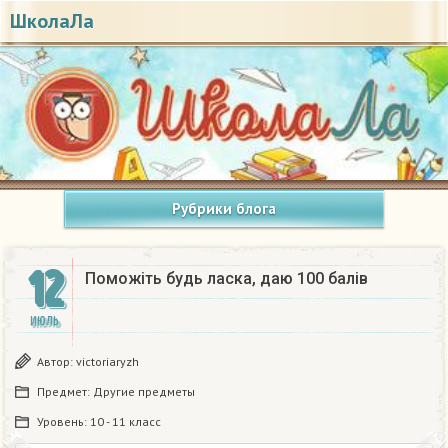
ШколаЛа
Рубрики блога
12
Поможіть будь ласка, даю 100 балів
ИЮЛЬ
Автор:
victoriaryzh
Предмет:
Другие предметы
Уровень:
10 - 11 класс