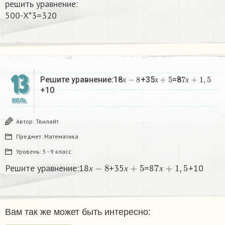
решить уравнение:
500-Х*3=320
13
х
−
8
х
+
5
7
х
+
1
,
5
Решите уравнение:18
+35
=8
х
х
х
+10​
ИЮЛЬ
Автор:
Твилайт
Предмет:
Математика
Уровень:
5 - 9 класс
х
−
8
х
+
5
7
х
+
1
,
5
Решите уравнение:18
+35
=8
+10​
х
х
х
Вам так же может быть интересно: