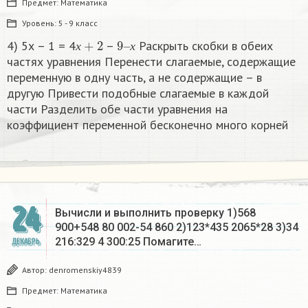
Предмет:
Математика
Уровень:
5 - 9 класс
х
+
2
9
х
–
4) 5х – 1 = 4
–
Раскрыть скобки в обеих
х
х
частях уравнения Перенести слагаемые, содержащие
переменную в одну часть, а не содержащие – в
другую Привести подобные слагаемые в каждой
части Разделить обе части уравнения на
коэффициент переменной бесконечно много корней​
24
Вычисли и выполнить проверку 1)568
900+548 80 002-54 860 2)123*435 2065*28 3)34
216:329 4 300:25 Помагите…
ДЕКАБРЬ
Автор:
denromenskiy4839
Предмет:
Математика