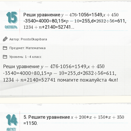
15
у
−
476
х
+
450
Реши уравнение
-1056=1549,
р
−
10
2632
÷
56
у
х
-3540=4000÷80,15×
=255,d×
=611,
1234
+
n
р
+2140=52741…
ОКТЯБРЬ
Автор:
Prosto0kapibara
Предмет:
Математика
Уровень:
1 - 4 класс
у
−
476
х
+
450
Реши уравнение
-1056=1549,
р
−
10
2632
÷
56
у
х
-3540=4000÷80,15×
=255,d×
=611,
1234
+
n
р
+2140=52741 помагите пожалуйста 4кл!
14
х
+
200
x
+
150
x
+
350
5. Решите уравнение
+
+
х
=1150.​
АВГУСТ