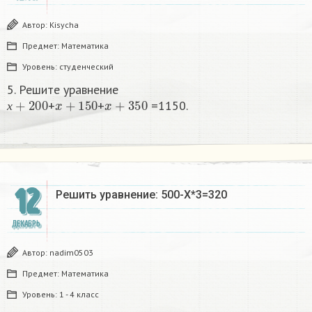
Автор:
Kisycha
Предмет:
Математика
Уровень:
студенческий
5. Решите уравнение
х
+
200
x
+
150
x
+
350
+
+
=1150.​
х
12
Решить уравнение: 500-Х*3=320
ДЕКАБРЬ
Автор:
nadim0503
Предмет:
Математика
Уровень:
1 - 4 класс