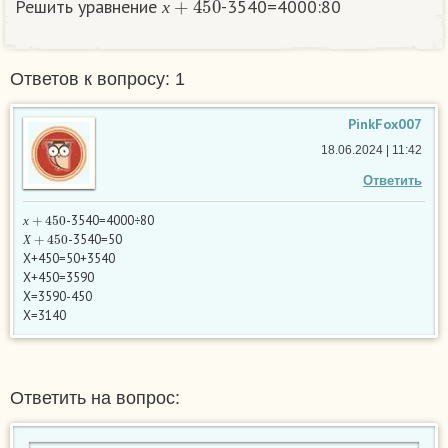
Решить уравнение
-3540=4000:80
х
Ответов к вопросу: 1
PinkFox007
18.06.2024 | 11:42
Ответить
х
+
450
-3540=4000÷80
Х
+
450
х
-3540=50
Х
Х+450=50+3540
Х+450=3590
Х=3590-450
Х=3140
Ответить на вопрос: