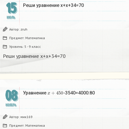
15
Реши уравнение х+х+34=70
ИЮЛЬ
Автор:
zruh
Предмет:
Математика
Уровень:
5 - 9 класс
Реши уравнение х+х+34=70
08
x
+
450
Уравнение
-3540=4000:80
НОЯБРЬ
Автор:
мик169
Предмет:
Математика