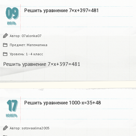
09
Решить уравнение 7×х+397=481
ИЮЛЬ
Автор:
07alonka07
Предмет:
Математика
Уровень:
1 - 4 класс
Решить уравнение 7×х+397=481
17
Решить уравнение 1000-х=35+48
НОЯБРЬ
Автор:
sotovaalina2005