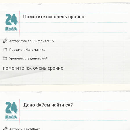
24
Помогите пж очень срочно​
ДЕКАБРЬ
Автор:
maks2009maks2019
Предмет:
Математика
Уровень:
студенческий
помогите пж очень срочно​
24
Дано d=7см найти с=?​
ДЕКАБРЬ
Автор:
vlasich8642