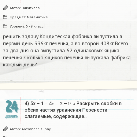
Автор:
никиткаро
Предмет:
Математика
Уровень:
5 - 9 класс
решить задачу.Кондитеская фабрика выпустила в
первый день 336кг печенья, а во второй 408кг.Всего
за два дня она выпустила 62 одинаковых ящика
печенья. Сколько ящиков печенья выпускала фабрика
каждый день?
24
х
+
2
9
х
–
4) 5х – 1 = 4
–
Раскрыть скобки в
х
х
обеих частях уравнения Перенести
слагаемые, содержащие…
ДЕКАБРЬ
Автор:
AlexanderTsupay