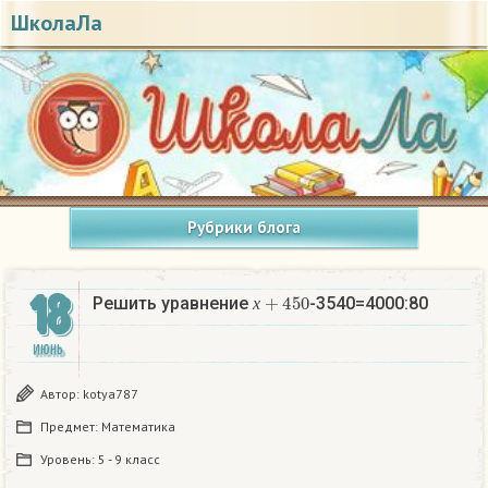
ШколаЛа
Рубрики блога
18
х
+
450
Решить уравнение
-3540=4000:80
х
ИЮНЬ
Автор:
kotya787
Предмет:
Математика
Уровень:
5 - 9 класс
х
+
450