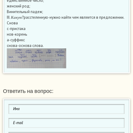
единственное число;
женский род;
Винительный падеж;
К
а
к
у
ю
?
III.
расстеленную-нужно найти чем является в предложении.
К
а
к
у
ю
Снова
с-пристака
нов-корень
а-суффикс
снова-основа слова.
Ответить на вопрос: