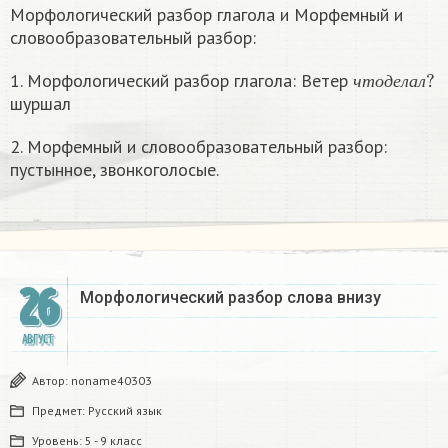
Морфологический разбор глагола и Морфемный и
словообразовательный разбор:
ч
т
о
д
е
л
а
л
?
1. Морфологический разбор глагола: Ветер
ч
т
о
д
е
л
а
л
шуршал
2. Морфемный и словообразовательный разбор:
пустынное, звонкоголосые.
26
Морфологический разбор слова внизу
АВГУСТ
Автор:
noname40303
Предмет:
Русский язык
Уровень:
5 - 9 класс