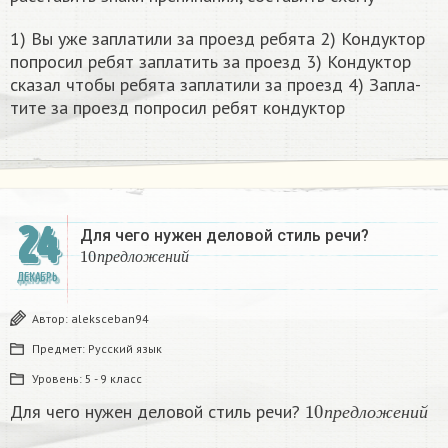
1) Вы уже за­пла­ти­ли за про­езд ре­бя­та 2) Кон­дук­тор
по­про­сил ребят за­пла­тить за про­езд 3) Кон­дук­тор
ска­зал чтобы ре­бя­та за­пла­ти­ли за про­езд 4) За­пла­
ти­те за про­езд по­про­сил ребят кон­дук­тор​
24
Для чего нужен деловой стиль речи?
10
п
р
е
д
л
о
ж
е
н
и
й
п
р
е
д
л
о
ж
е
н
и
й
ДЕКАБРЬ
Автор:
aleksceban94
Предмет:
Русский язык
Уровень:
5 - 9 класс
10
п
р
е
д
л
о
ж
е
н
и
й
Для чего нужен деловой стиль речи?
п
р
е
д
л
о
ж
е
н
и
й