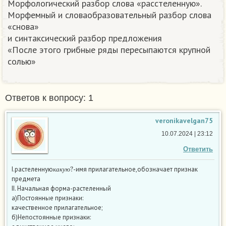
Морфологический разбор слова «расстеленную».
Морфемный и словаобразовательный разбор слова
«снова»
и синтаксический разбор предложения
«После этого грибные ряды пересыпаются крупной
солью»​
Ответов к вопросу: 1
veronikavelgan75
10.07.2024 | 23:12
Ответить
к
а
к
у
ю
?
I.растеленную
-имя прилагательное,обозначает признак
к
а
к
у
ю
предмета
II. Начальная форма-растеленный
а)Постоянные признаки:
качественное прилагательное;
б)Непостоянные признаки: