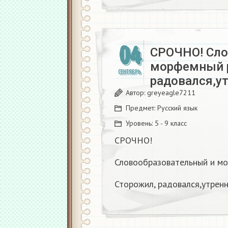
04
СРОЧНО! Сло
морфемный р
СЕНТЯБРЬ
радовался,у
Автор:
greyeagle7211
Предмет:
Русский язык
Уровень:
5 - 9 класс
СРОЧНО!
Словообразовательный и м
Сторожил, радовался,утрен