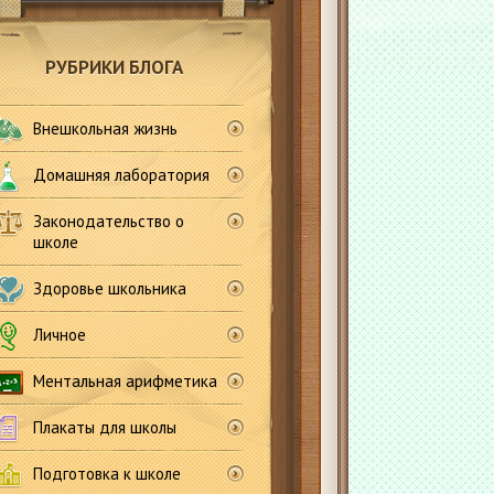
РУБРИКИ БЛОГА
Внешкольная жизнь
Домашняя лаборатория
Законодательство о
школе
Здоровье школьника
Личное
Ментальная арифметика
Плакаты для школы
Подготовка к школе