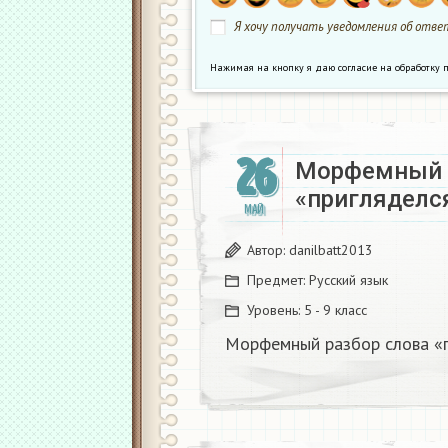
Я хочу получать уведомления об ответ
Нажимая на кнопку я даю согласие на обработк
26
Морфемный р
«пригляделся
МАЙ
Автор:
danilbatt2013
Предмет:
Русский язык
Уровень:
5 - 9 класс
Морфемный разбор слова «п