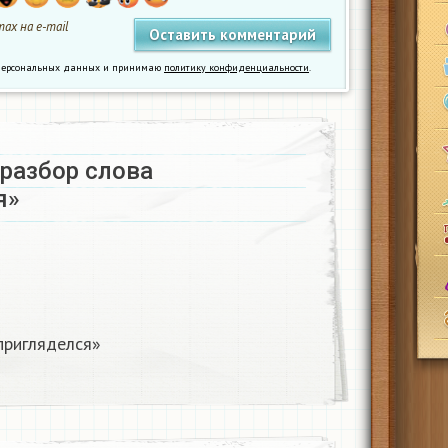
ах на e-mail
у персональных данных и принимаю
политику конфиденциальности
.
азбор слова
»​
ригляделся»​