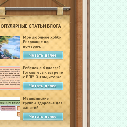
ПОПУЛЯРНЫЕ СТАТЬИ БЛОГА
Мое любимое хобби.
Рисование по
номерам.
Читать далее
Ребенок в 4 классе?
Готовьтесь к встрече
с ВПР! О том, что же
это такое.
Читать далее
Медицинские
группы здоровья для
занятий
физкультурой в
Читать далее
школе