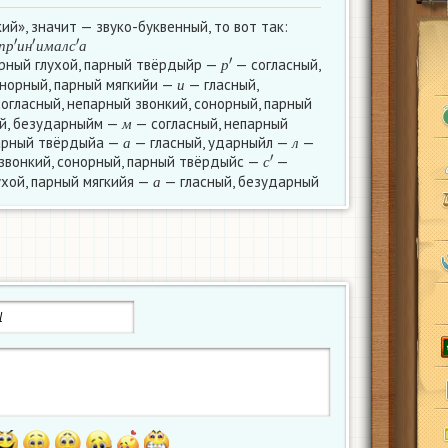
й», значит — звуко-буквенный, то вот так:
п
р
′
и
н
′
и
м
а
л
с
′
а
р
′
п
р
и
н
и
м
а
л
с
а
арный глухой, парный твёрдыйр —
— согласный,
и
р
онорный, парный мягкийи —
— гласный,
и
огласный, непарный звонкий, сонорный, парный
м
й, безударныйм —
— согласный, непарный
а
л
м
парный твёрдыйа —
— гласный, ударныйл —
—
с
′
а
л
 звонкий, сонорный, парный твёрдыйс —
—
а
с
ухой, парный мягкийя —
— гласный, безударный
а