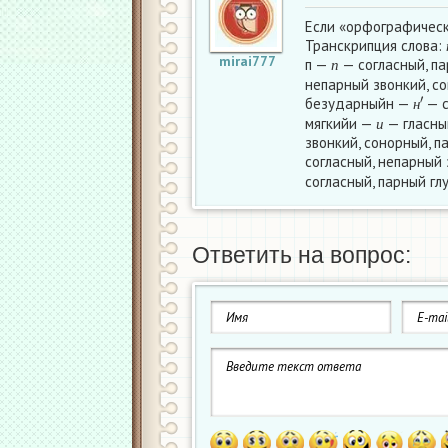
Если «орфографически
Транскрипция слова:
п
mirai777
п —
— согласный, п
п
непарный звонкий, с
н
′
безударныйн —
— с
и
н
мягкийи —
— гласны
и
звонкий, сонорный, 
согласный, непарный
согласный, парный гл
Ответить на вопрос: