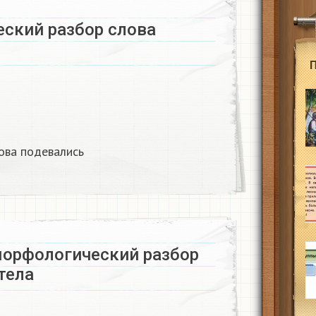
ский разбор слова
ова подевались
орфологический разбор
тела