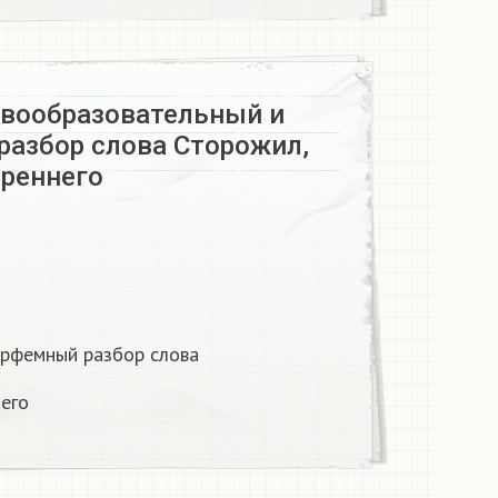
вообразовательный и
азбор слова Сторожил,
треннего
орфемный разбор слова
него