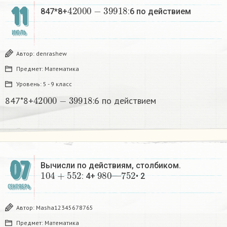
42000
−
39918
11
847*8+
:6 по действием
ИЮЛЬ
Автор:
denrashew
Предмет:
Математика
Уровень:
5 - 9 класс
42000
−
39918
847*8+
:6 по действием
07
Вычисли по действиям, столбиком.
104
+
552
980
752
—
: 4+
• 2​
СЕНТЯБРЬ
Автор:
Masha12345678765
Предмет:
Математика