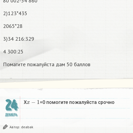
80 002-54 860
2)123*435
2065*28
3)34 216:329
4 300:25
Помагите пожалуйста дам 50 баллов
x
−
1
24
X
=0 помогите пожалуйста срочно
ДЕКАБРЬ
Автор:
deabak