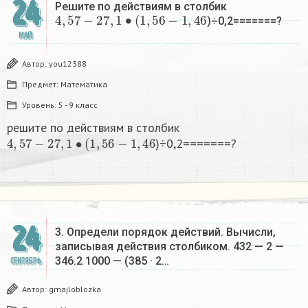
24
Решите по действиям в столбик
4
,
57
−
27
,
1
•
(
1
,
56
−
1
,
46
)÷0,2=======?
МАЙ
Автор:
you12388
Предмет:
Математика
Уровень:
5 - 9 класс
решите по действиям в столбик
4
,
57
−
27
,
1
•
(
1
,
56
−
1
,
46
)÷0,2=======?
24
3. Определи порядок действий. Вычисли,
записывая действия столбиком. 432 — 2 —
346.2 1000 — (385 · 2…
СЕНТЯБРЬ
Автор:
gmajloblozka