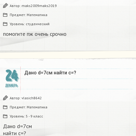
Автор:
maks2009maks2019
Предмет:
Математика
Уровень:
студенческий
помогите пж очень срочно​
24
Дано d=7см найти с=?​
ДЕКАБРЬ
Автор:
vlasich8642
Предмет:
Математика
Уровень:
5 - 9 класс
Дано d=7см
найти с=?​