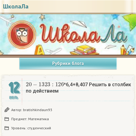
ШколаЛа
Рубрики блога
20
−
1323
:
126
12
*6,4+8,407 Решить в столбик
по действием
ИЮЛЬ
Автор:
bratishkindaun93
Предмет:
Математика
Уровень:
студенческий
20
−
1323
:
126