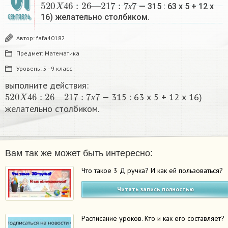
01
520
X
46
:
26
—
217
:
7
х
7
— 315 : 63 х 5 + 12 х
х
16) желательно столбиком.​
СЕНТЯБРЬ
Автор:
fafa40182
Предмет:
Математика
Уровень:
5 - 9 класс
выполните действия:
520
X
46
:
26
—
217
:
7
х
7
— 315 : 63 х 5 + 12 х 16)
х
желательно столбиком.​
Вам так же может быть интересно:
Что такое 3 Д ручка? И как ей пользоваться?
Читать запись полностью
Расписание уроков. Кто и как его составляет?