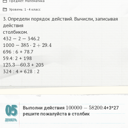
Предмет:
Математика
Уровень:
1 - 4 класс
3. Определи порядок действий. Вычисли, записывая
действия
столбиком.
432 — 2 — 346.2
385
·
2
+
29.4
1000 —
696 : 6 + 78.7
59.4: 2 + 198
125.3
—
60.
3
+ 205
324 : 4 + 628 : 2​
100000
−
58200
05
Выполни действия
:4+3*27
решите пожалуйста в столбик
ДЕКАБРЬ