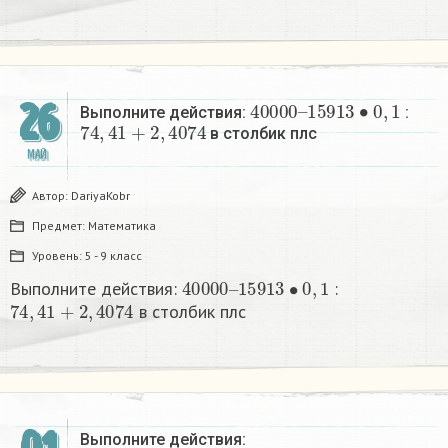
40000
15913
–
∙
0
,
1
26
Выполните действия:
:
74
,
41
+
2
,
4074
в столбик плс​
МАЙ
Автор:
DariyaKobr
Предмет:
Математика
Уровень:
5 - 9 класс
40000
–
15913
∙
0
,
1
Выполните действия:
:
74
,
41
+
2
,
4074
в столбик плс​
Выполните действия: