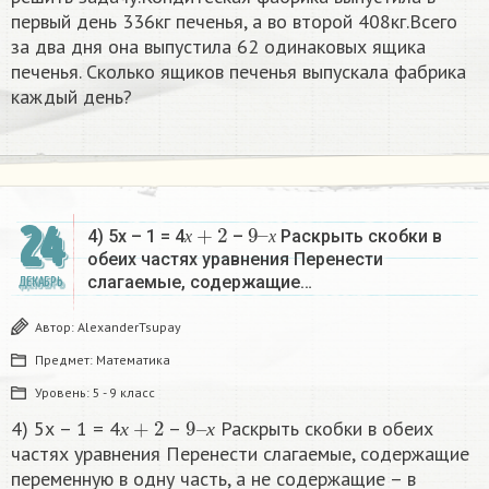
первый день 336кг печенья, а во второй 408кг.Всего
за два дня она выпустила 62 одинаковых ящика
печенья. Сколько ящиков печенья выпускала фабрика
каждый день?
х
+
2
9
х
–
24
4) 5х – 1 = 4
–
Раскрыть скобки в
х
х
обеих частях уравнения Перенести
слагаемые, содержащие…
ДЕКАБРЬ
Автор:
AlexanderTsupay
Предмет:
Математика
Уровень:
5 - 9 класс
х
+
2
9
х
–
4) 5х – 1 = 4
–
Раскрыть скобки в обеих
х
х
частях уравнения Перенести слагаемые, содержащие
переменную в одну часть, а не содержащие – в