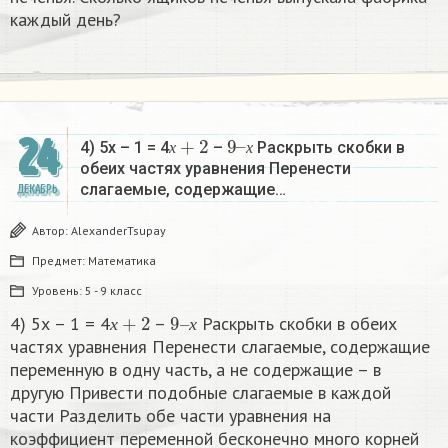
каждый день?
х
+
2
9
х
–
24
4) 5х – 1 = 4
–
Раскрыть скобки в
х
х
обеих частях уравнения Перенести
слагаемые, содержащие…
ДЕКАБРЬ
Автор:
AlexanderTsupay
Предмет:
Математика
Уровень:
5 - 9 класс
х
+
2
9
х
–
4) 5х – 1 = 4
–
Раскрыть скобки в обеих
х
х
частях уравнения Перенести слагаемые, содержащие
переменную в одну часть, а не содержащие – в
другую Привести подобные слагаемые в каждой
части Разделить обе части уравнения на
коэффициент переменной бесконечно много корней​