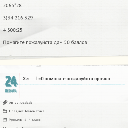
2065*28
3)34 216:329
4 300:25
Помагите пожалуйста дам 50 баллов
x
−
1
24
X
=0 помогите пожалуйста срочно
ДЕКАБРЬ
Автор:
deabak
Предмет:
Математика
Уровень:
1 - 4 класс
x
−
1