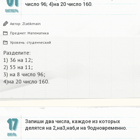
01
число 96; 4)на 20 число 160.​
ОКТЯБРЬ
Автор:
Zlatikmain
Предмет:
Математика
Уровень:
студенческий
Разделите:
1) 36 на 12;
2) 55 на 11;
3) на 8 число 96;
4)на 20 число 160.​
17
Запиши два числа, каждое из которых
делятся на 2,на3,на6,и на 9одновременно.
ИЮЛЬ