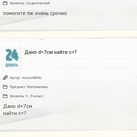
Уровень:
студенческий
помогите пж очень срочно​
24
Дано d=7см найти с=?​
ДЕКАБРЬ
Автор:
vlasich8642
Предмет:
Математика
Уровень:
5 - 9 класс
Дано d=7см
найти с=?​