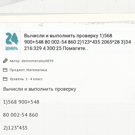
24
Вычисли и выполнить проверку 1)568
900+548 80 002-54 860 2)123*435 2065*28 3)34
216:329 4 300:25 Помагите…
ДЕКАБРЬ
Автор:
denromenskiy4839
Предмет:
Математика
Уровень:
1 - 4 класс
Вычисли и выполнить проверку
1)568 900+548
80 002-54 860
2)123*435