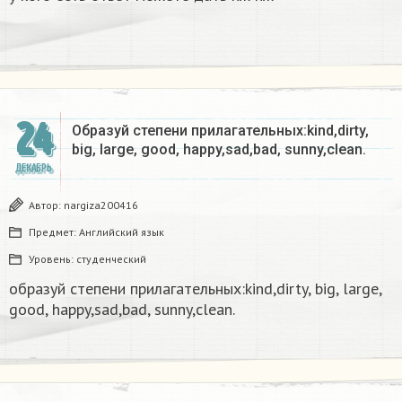
24
Образуй степени прилагательных:kind,dirty,
big, large, good, happy,sad,bad, sunny,clean.​
ДЕКАБРЬ
Автор:
nargiza200416
Предмет:
Английский язык
Уровень:
студенческий
образуй степени прилагательных:kind,dirty, big, large,
good, happy,sad,bad, sunny,clean.​