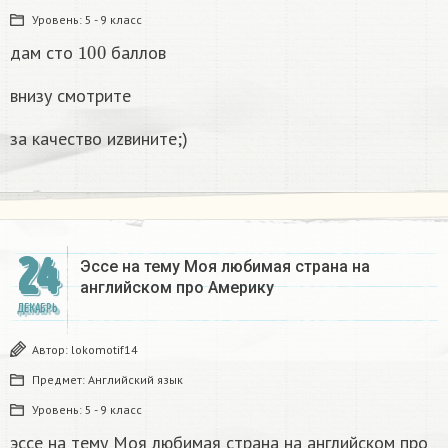
Уровень:
5 - 9 класс
100
дам сто
баллов
внизу смотрите
за качество иzвините;)
24
Эссе на тему Моя любимая страна на
английском про Америку​
ДЕКАБРЬ
Автор:
lokomotif14
Предмет:
Английский язык
Уровень:
5 - 9 класс
эссе на тему Моя любимая страна на английском про