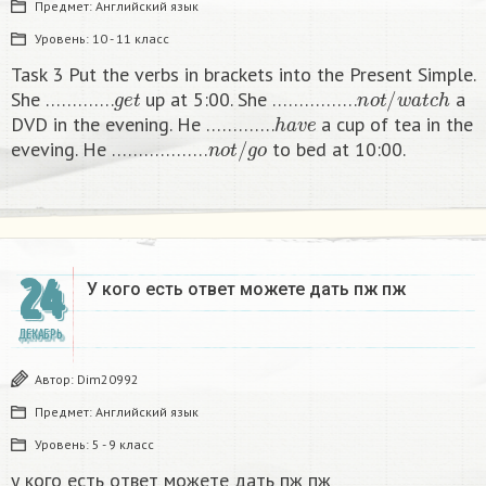
Предмет:
Английский язык
Уровень:
10 - 11 класс
Task 3 Put the verbs in brackets into the Present Simple.
g
e
t
n
o
t
/
w
a
t
c
h
She ………….
up at 5:00. She …………….
a
h
a
v
e
DVD in the evening. He ………….
a cup of tea in the
n
o
t
/
g
o
eveving. He ………………
to bed at 10:00. ​
24
У кого есть ответ можете дать пж пж ​
ДЕКАБРЬ
Автор:
Dim20992
Предмет:
Английский язык
Уровень:
5 - 9 класс
у кого есть ответ можете дать пж пж