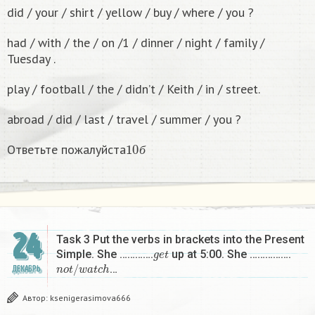
did / your / shirt / yellow / buy / where / you ?
had / with / the / on /1 / dinner / night / family /
Tuesday .
play / football / the / didn’t / Keith / in / street.
abroad / did / last / travel / summer / you ?
10
б
Ответьте пожалуйста
б
24
Task 3 Put the verbs in brackets into the Present
g
e
t
Simple. She ………….
up at 5:00. She …………….
n
o
t
/
w
a
t
c
h
…
ДЕКАБРЬ
Автор:
ksenigerasimova666