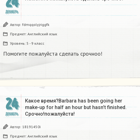
24
ДЕКАБРЬ
Автор:
fdmqqolyjriggfk
Предмет:
Английский язык
Уровень:
5 - 9 класс
Помогите пожалуйста сделать срочноо!
24
Какое время?Barbara has been going her
make-up for half an hour but hasn’t finished.
Срочно!пожалуйста!
ДЕКАБРЬ
Автор:
18191450i
Предмет:
Английский язык