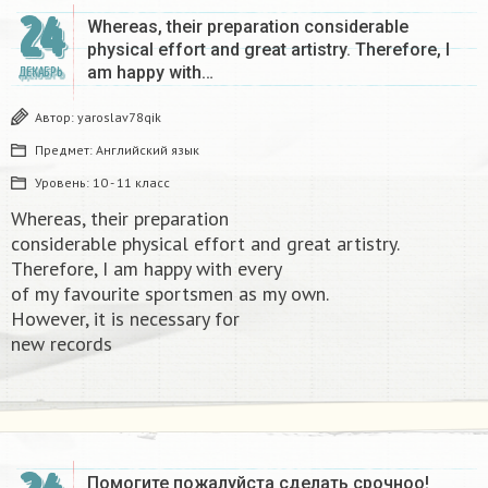
24
Whereas, their preparation considerable
physical effort and great artistry. Therefore, I
am happy with…
ДЕКАБРЬ
Автор:
yaroslav78qik
Предмет:
Английский язык
Уровень:
10 - 11 класс
Whereas, their preparation
considerable physical effort and great artistry.
Therefore, I am happy with every
of my favourite sportsmen as my own.
However, it is necessary for
new records​
Помогите пожалуйста сделать срочноо! ​