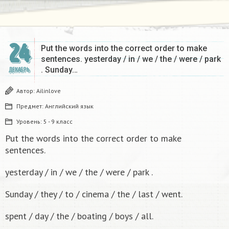
24
Put the words into the correct order to make
sentences. yesterday / in / we / the / were / park
. Sunday…
ДЕКАБРЬ
Автор:
Ailinlove
Предмет:
Английский язык
Уровень:
5 - 9 класс
Put the words into the correct order to make
sentences.
yesterday / in / we / the / were / park .
Sunday / they / to / cinema / the / last / went.
spent / day / the / boating / boys / all.