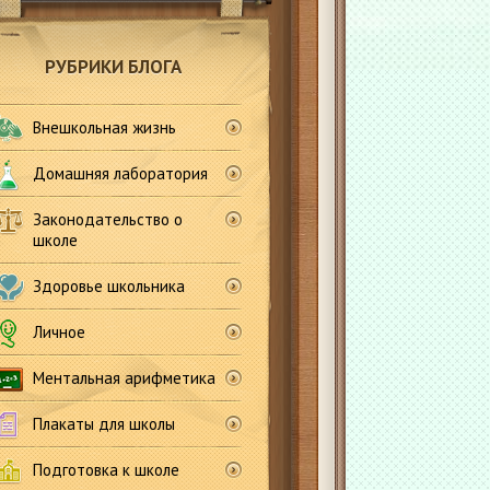
РУБРИКИ БЛОГА
Внешкольная жизнь
Домашняя лаборатория
Законодательство о
школе
Здоровье школьника
Личное
Ментальная арифметика
Плакаты для школы
Подготовка к школе