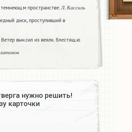
Л
.
К
а
с
с
и
л
ь
м темнеющ.м пространстве.
Л
К
а
с
с
и
л
ь
ледный диск, проступивший в
 Ветер вын.сил из веялк. блестящ.ю
л
а
т
о
н
о
в
П
л
а
т
о
н
о
в
тверга нужно решить!
зу карточки