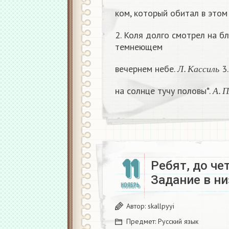
ком, который обитал в это
2. Коля долго смотрел на б
темнеющем
Л
.
К
а
с
с
и
л
ь
вечернем небе.
3.
Л
К
а
с
с
и
л
ь
А
.
П
на солнце тучу половы*.
А
11
Ребят, до че
Задание в ни
НОЯБРЬ
Автор:
skallpyyi
Предмет:
Русский язык