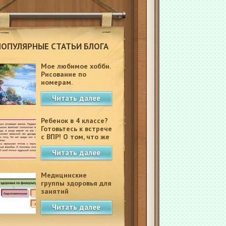
ПОПУЛЯРНЫЕ СТАТЬИ БЛОГА
Мое любимое хобби.
Рисование по
номерам.
Читать далее
Ребенок в 4 классе?
Готовьтесь к встрече
с ВПР! О том, что же
это такое.
Читать далее
Медицинские
группы здоровья для
занятий
физкультурой в
Читать далее
школе