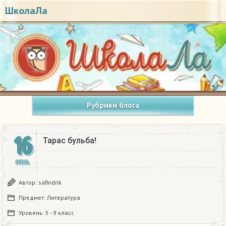
ШколаЛа
Рубрики блога
16
Тарас бульба!
ИЮНЬ
Автор:
safindrik
Предмет:
Литература
Уровень:
5 - 9 класс