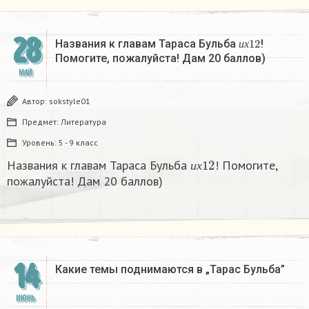
28
и
х
12
Названия к главам Тараса Бульба
!
и
х
Помогите, пожалуйста! Дам 20 баллов)
МАЙ
Автор:
sokstyle01
Предмет:
Литература
Уровень:
5 - 9 класс
и
х
12
Названия к главам Тараса Бульба
! Помогите,
и
х
пожалуйста! Дам 20 баллов)
14
Какие темы поднимаются в „Тарас Бульба”
ИЮНЬ