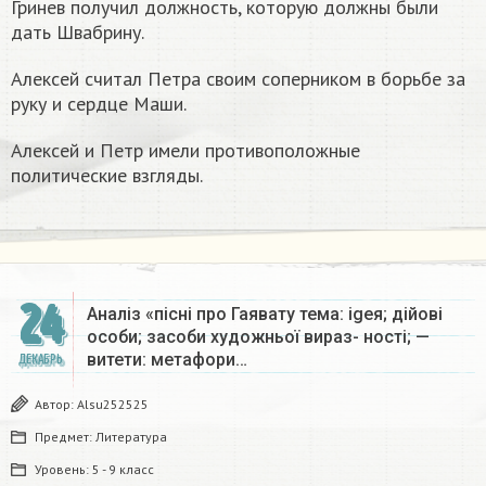
Гринев получил должность, которую должны были
дать Швабрину.
Алексей считал Петра своим соперником в борьбе за
руку и сердце Маши.
Алексей и Петр имели противоположные
политические взгляды.
24
Аналіз «пісні про Гаявату тема: igeя; дійові
особи; засоби художньої вираз- ності; —
витети: метафори…
ДЕКАБРЬ
Автор:
Alsu252525
Предмет:
Литература
Уровень:
5 - 9 класс