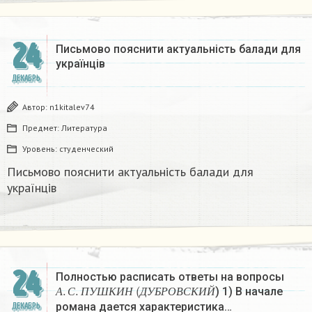
24
Письмово пояснити актуальність балади для
українців
ДЕКАБРЬ
Автор:
n1kitalev74
Предмет:
Литература
Уровень:
студенческий
Письмово пояснити актуальність балади для
українців
24
Полностью расписать ответы на вопросы
А
.
С
.
П
У
Ш
К
И
Н
(
Д
У
Б
Р
О
В
С
К
И
Й
) 1) В начале
А
С
П
У
Ш
К
И
Н
Д
У
Б
Р
О
В
С
К
И
Й
романа дается характеристика…
ДЕКАБРЬ