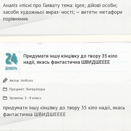
Аналіз «пісні про Гаявату тема: igeя; дійові особи;
засоби художньої вираз- ності; — витети: метафори
порівняння.​
24
Придумати іншу кінцівку до твору 35 кіло
надії, якась фантастична​ ШВИДШЕЕЕЕ
ДЕКАБРЬ
Автор:
AoiKuro
Предмет:
Литература
Уровень:
5 - 9 класс
придумати іншу кінцівку до твору 35 кіло надії, якась
фантастична​ ШВИДШЕЕЕЕ