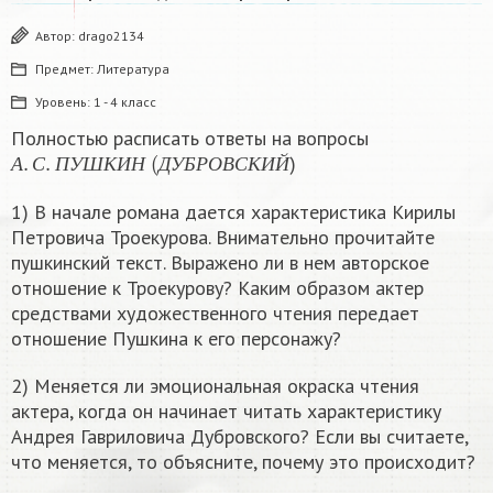
Автор:
drago2134
Предмет:
Литература
Уровень:
1 - 4 класс
Полностью расписать ответы на вопросы
А
.
С
.
П
У
Ш
К
И
Н
(
Д
У
Б
Р
О
В
С
К
И
Й
)
А
С
П
У
Ш
К
И
Н
Д
У
Б
Р
О
В
С
К
И
Й
1) В начале романа дается характеристика Кирилы
Петровича Троекурова. Внимательно прочитайте
пушкинский текст. Выражено ли в нем авторское
отношение к Троекурову? Каким образом актер
средствами художественного чтения передает
отношение Пушкина к его персонажу?
2) Меняется ли эмоциональная окраска чтения
актера, когда он начинает читать характеристику
Андрея Гавриловича Дубровского? Если вы считаете,
что меняется, то объясните, почему это происходит?