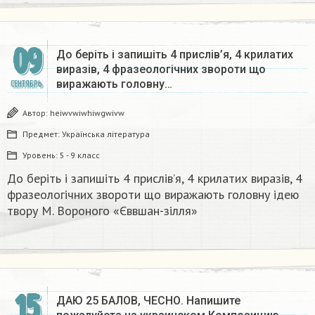
09
До беріть і запишіть 4 прислів’я, 4 крилатих
виразів, 4 фразеологічних звороти що
виражають головну…
СЕНТЯБРЬ
Автор:
heiwvwiwhiwgwivw
Предмет:
Українська література
Уровень:
5 - 9 класс
До беріть і запишіть 4 прислів’я, 4 крилатих виразів, 4
фразеологічних звороти що виражають головну ідею
твору М. Вороного «Єввшан-зілля»
15
ДАЮ 25 БАЛОВ, ЧЕСНО. Напишите