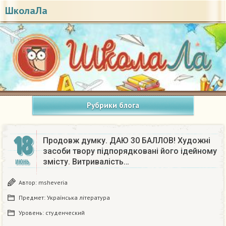
ШколаЛа
Рубрики блога
18
Продовж думку. ДАЮ 30 БАЛЛОВ! Художні
засоби твору підпорядковані його ідейному
змісту. Витривалість…
ИЮНЬ
Автор:
msheveria
Предмет:
Українська література
Уровень:
студенческий