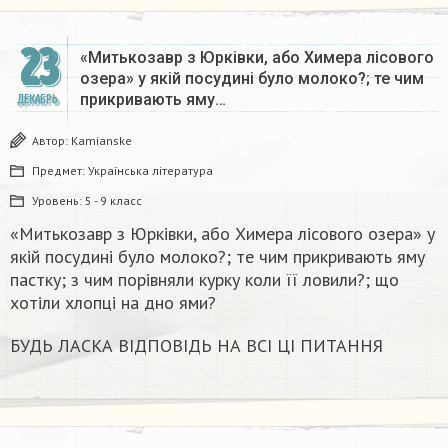
23
«Митькозавр з Юрківки, або Химера лісового
озера» у якій посудині було молоко?; те чим
прикривають яму…
ДЕКАБРЬ
Автор:
Kamianske
Предмет:
Українська література
Уровень:
5 - 9 класс
«Митькозавр з Юрківки, або Химера лісового озера» у
якій посудині було молоко?; те чим прикривають яму
пастку; з чим порівняли курку коли її ловили?; що
хотіли хлопці на дно ями?
БУДЬ ЛАСКА ВІДПОВІДЬ НА ВСІ ЦІ ПИТАННЯ