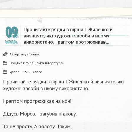
09
Прочитайте рядки з вірша І. Жиленко й
визначте, які художні засоби в ньому
використано. І раптом протрюхикав…
ОКТЯБРЬ
Автор:
asyarooma
Предмет:
Українська література
Уровень:
5 - 9 класс
Прочитайте рядки з вірша І. Жиленко й визначте, які
художні засоби в ньому використано.
І раптом протрюхикав на коні
Дідусь Мороз. І загубив підкову.
Та не просту. А золоту. Таким,