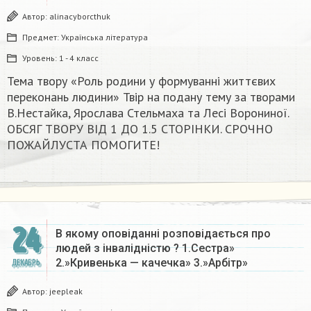
Автор:
alinacyborcthuk
Предмет:
Українська література
Уровень:
1 - 4 класс
Тема твору «Роль родини у формуванні життєвих
переконань людини» Твір на подану тему за творами
В.Нестайка, Ярослава Стельмаха та Лесі Ворониної.
ОБСЯГ ТВОРУ ВІД 1 ДО 1.5 СТОРІНКИ. СРОЧНО
ПОЖАЙЛУСТА ПОМОГИТЕ!​
24
В якому оповіданні розповідається про
людей з інвалідністю ? 1.Сестра»
2.»Кривенька — качечка» 3.»Арбітр»
ДЕКАБРЬ
Автор:
jeepleak