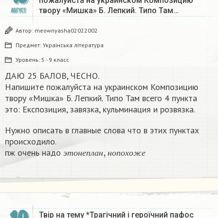
пожалуйста на украинском Композицию
твору «Мишка» Б. Лепкий. Типо Там…
АВГУСТ
Автор:
meownyasha02022002
Предмет:
Українська література
Уровень:
5 - 9 класс
ДАЮ 25 БАЛОВ, ЧЕСНО.
Напишите пожалуйста на украинском Композицию
твору «Мишка» Б. Лепкий. Типо Там всего 4 пункта
это: Експозиция, завязка, кульминация и розвязка.
Нужно описать в главные слова что в этих пунктах
происходило.
э
т
о
н
е
п
л
а
н
,
н
о
п
о
х
о
ж
е
пж очень надо
э
т
о
н
е
п
л
а
н
н
о
п
о
х
о
ж
е
Твір на тему *Трагічний і героїчний пафос