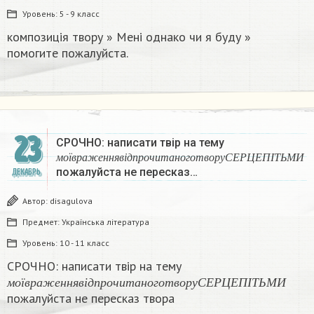
Уровень:
5 - 9 класс
композиція твору » Мені однако чи я буду »
помогите пожалуйста.​​
23
СРОЧНО: написати твір на тему
м
о
ї
в
р
а
ж
е
н
н
я
в
і
д
п
р
о
ч
и
т
а
н
о
г
о
т
в
о
р
у
С
Е
Р
Ц
м
о
ї
в
р
а
ж
е
н
н
я
в
і
д
п
р
о
ч
и
т
а
н
о
г
о
т
в
о
р
у
С
Е
Р
Ц
Е
П
І
Т
Ь
М
И
пожалуйста не пересказ…
ДЕКАБРЬ
Автор:
disagulova
Предмет:
Українська література
Уровень:
10 - 11 класс
СРОЧНО: написати твір на тему
м
о
ї
в
р
а
ж
е
н
н
я
в
і
д
п
р
о
ч
и
т
а
н
о
г
о
т
в
о
р
у
С
Е
Р
Ц
Е
П
І
Т
Ь
м
о
ї
в
р
а
ж
е
н
н
я
в
і
д
п
р
о
ч
и
т
а
н
о
г
о
т
в
о
р
у
С
Е
Р
Ц
Е
П
І
Т
Ь
М
И
пожалуйста не пересказ твора