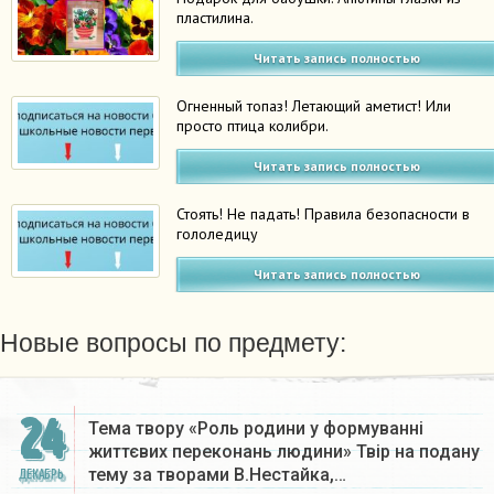
пластилина.
Читать запись полностью
Огненный топаз! Летающий аметист! Или
просто птица колибри.
Читать запись полностью
Стоять! Не падать! Правила безопасности в
гололедицу
Читать запись полностью
Новые вопросы по предмету:
24
Тема твору «Роль родини у формуванні
життєвих переконань людини» Твір на подану
тему за творами В.Нестайка,…
ДЕКАБРЬ