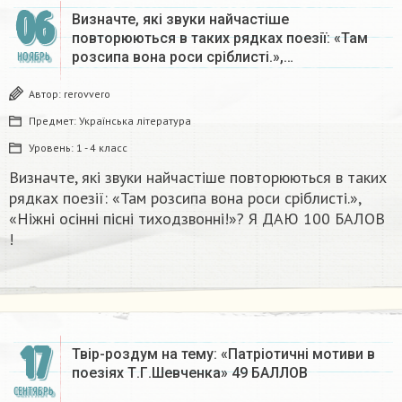
06
Визначте, які звуки найчастіше
повторюються в таких рядках поезії: «Там
розсипа вона роси сріблисті.»,…
НОЯБРЬ
Автор:
rerovvero
Предмет:
Українська література
Уровень:
1 - 4 класс
Визначте, які звуки найчастіше повторюються в таких
рядках поезії: «Там розсипа вона роси сріблисті.»,
«Ніжні осінні пісні тиходзвонні!»? Я ДАЮ 100 БАЛОВ
!
17
Твір-роздум на тему: «Патріотичні мотиви в
поезіях Т.Г.Шевченка» 49 БАЛЛОВ
СЕНТЯБРЬ