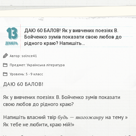
13
ДАЮ 60 БАЛОВ! Як у вивчених поезіях В.
Бойченко зумів показати свою любов до
рідного краю? Напишіть…
ДЕКАБРЬ
Автор:
solnce41
Предмет:
Українська література
Уровень:
5 - 9 класс
ДАЮ 60 БАЛОВ!
Як у вивчених поезіях В. Бойченко зумів показати
свою любов до рідного краю?
б
у
д
ь
−
я
к
о
г
о
ж
а
н
р
у
Напишіть власний твір
на тему »
б
у
д
ь
я
к
о
г
о
ж
а
н
р
у
Як тебе не любити, краю мій!»