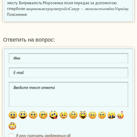
змісту. Витривалість Морозенка пісня передає за допомогою
з
в
и
р
в
а
н
и
м
с
е
р
ц
е
м
г
е
р
о
й
і
з
С
а
в
у
р
−
м
о
г
и
л
и
с
п
о
г
л
я
д
а
є
У
к
р
а
ї
н
гіперболи
.
з
в
и
р
в
а
н
и
м
с
е
р
ц
е
м
г
е
р
о
й
і
з
С
а
в
у
р
м
о
г
и
л
и
с
п
о
г
л
я
д
а
є
У
к
р
а
ї
н
у
Пояснення:
Ответить на вопрос:
Я хочу получать уведомления об