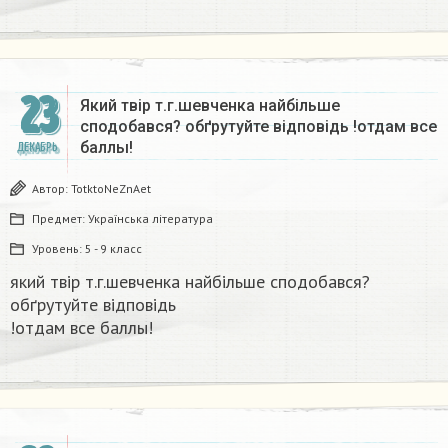
23
Який твір т.г.шевченка найбільше
сподобався? обґрутуйте відповідь​ !отдам все
баллы!
ДЕКАБРЬ
Автор:
TotktoNeZnAet
Предмет:
Українська література
Уровень:
5 - 9 класс
який твір т.г.шевченка найбільше сподобався?
обґрутуйте відповідь​
!отдам все баллы!