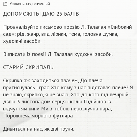
Уровень:
студенческий
ДОПОМОЖІТЬ! ДАЮ 25 БАЛІВ
Проаналізуйте письмово поезію Л. Талалая «Глибокий
сад»: рід, жанр, вид лірики, тема, головна думка,
художні засоби.
Виписати із поезії Л. Талалая художні засоби.
СТАРИЙ СКРИПАЛЬ
Скрипка аж заходиться плачем, До плеча
притиснулась і грає Хто кому з нас підставля плече? Я
не знаю, скрипко, я не знаю, Хто до кого під вечірній
дзвін 3 листопадом серця і колін Підійшов із
відчуттям вини Ми з тобою нерозлучна пара,
Порожнеча чорного футляра
Дивиться на нас, як дві труни.​