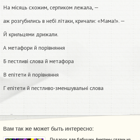
На місяць схожим, серпиком лежала, —
аж розгубились в небі літаки, кричали: «Мама!». —
Й крильцями дрижали.
А метафори й порівняння
Б пестливі слова й метафора
В епітети й порівняння
Г епітети й пестливо-зменшувальні слова
Вам так же может быть интересно:
Подарок для бабушки. Анютины глазки из