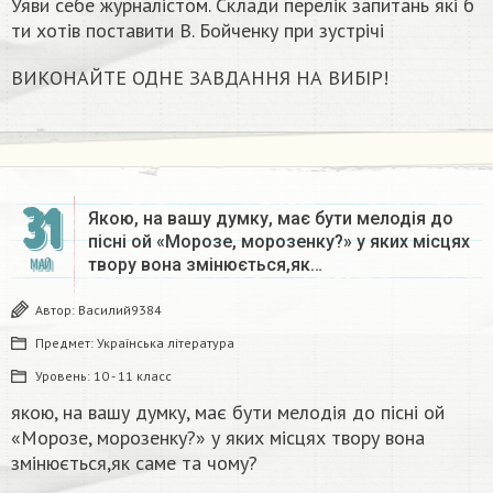
Уяви себе журналістом. Склади перелік запитань які б
ти хотів поставити В. Бойченку при зустрічі
ВИКОНАЙТЕ ОДНЕ ЗАВДАННЯ НА ВИБІР!
31
Якою, на вашу думку, має бути мелодія до
пісні ой «Морозе, морозенку?» у яких місцях
твору вона змінюється,як…
МАЙ
Автор:
Василий9384
Предмет:
Українська література
Уровень:
10 - 11 класс
якою, на вашу думку, має бути мелодія до пісні ой
«Морозе, морозенку?» у яких місцях твору вона
змінюється,як саме та чому?