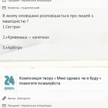
Предмет:
Українська література
Уровень:
студенческий
В якому оповіданні розповідається про людей з
інвалідністю ?
1.Сестра»
2.»Кривенька — качечка»
3.»Арбітр»
24
Композиція твору » Мені однако чи я буду »
помогите пожалуйста.​​
ДЕКАБРЬ
Автор:
dianajeon
Предмет:
Українська література