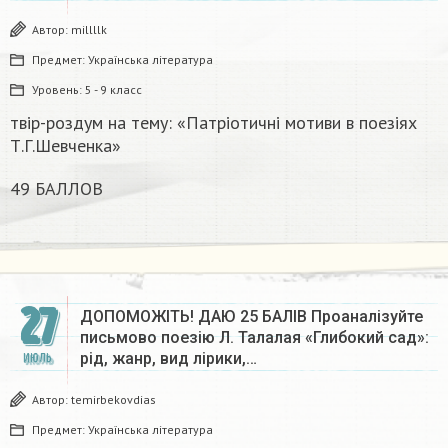
Автор:
millllk
Предмет:
Українська література
Уровень:
5 - 9 класс
твір-роздум на тему: «Патріотичні мотиви в поезіях
Т.Г.Шевченка»
49 БАЛЛОВ
27
ДОПОМОЖІТЬ! ДАЮ 25 БАЛІВ Проаналізуйте
письмово поезію Л. Талалая «Глибокий сад»:
рід, жанр, вид лірики,…
ИЮЛЬ
Автор:
temirbekovdias
Предмет:
Українська література