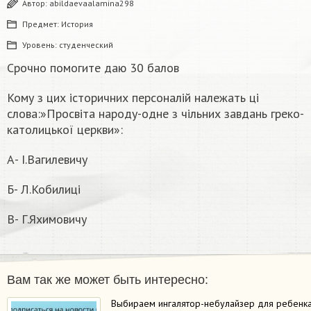
Автор:
abildaevaalamina298
Предмет:
История
Уровень:
студенческий
Срочно помогите даю 30 балов
Кому з цих історичних персоналій належать ці
слова:»Просвіта народу-одне з чільних завдань греко-
католицької церкви»:
А- І.Вагилевичу
Б- Л.Кобилиці
В- Г.Яхимовичу
Вам так же может быть интересно:
Выбираем ингалятор-небулайзер для ребенк