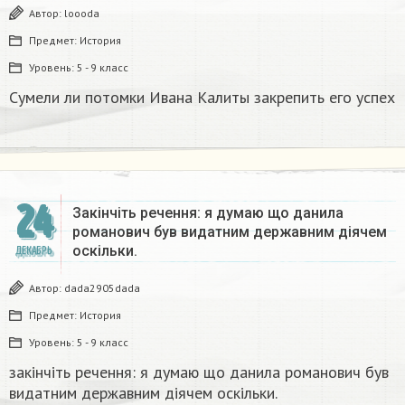
Автор:
loooda
Предмет:
История
Уровень:
5 - 9 класс
Сумели ли потомки Ивана Калиты закрепить его успех
24
Закінчіть речення: я думаю що данила
романович був видатним державним діячем
оскільки.
ДЕКАБРЬ
Автор:
dada2905dada
Предмет:
История
Уровень:
5 - 9 класс
закінчіть речення: я думаю що данила романович був
видатним державним діячем оскільки.