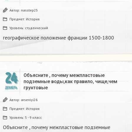
Автор:
nasstep25
Предмет:
История
Уровень:
студенческий
географическое положение франции 1500-1800​
24
Объясните , почему межпластовые
подземные воды,как правило, чище,чем
грунтовые​
ДЕКАБРЬ
Автор:
arseniyi26
Предмет:
История
Уровень:
5 - 9 класс
Объясните , почему межпластовые подземные