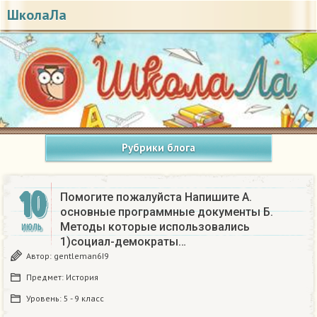
ШколаЛа
Рубрики блога
10
Помогите пожалуйста Напишите А.
основные программные документы Б.
Методы которые использовались
ИЮЛЬ
1)социал-демократы…
Автор:
gentleman6I9
Предмет:
История
Уровень:
5 - 9 класс