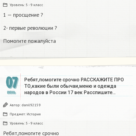
Уровень:
5 - 9 класс
1 — просщение ?
2- первые революции ?
Помогите пожалуйста
07
Ребят,помогите срочно РАССКАЖИТЕ ПРО
ТО,какие были обычаи,меню и одежда
народов в России 17 век Расспишите…
ИЮНЬ
Автор:
danil92159
Предмет:
История
Уровень:
5 - 9 класс
Ребят,помогите срочно