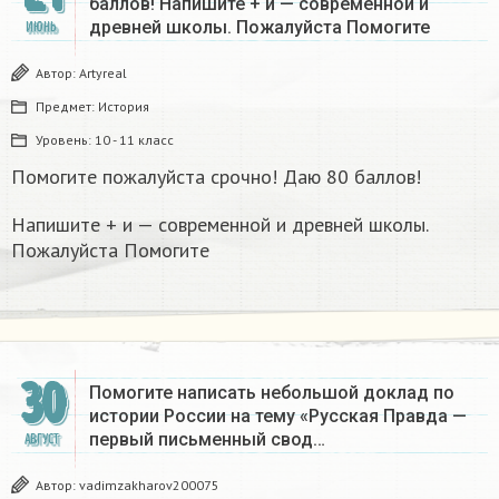
баллов! Напишите + и — современной и
древней школы. Пожалуйста Помогите
ИЮНЬ
Автор:
Artyreal
Предмет:
История
Уровень:
10 - 11 класс
Помогите пожалуйста срочно! Даю 80 баллов!
Напишите + и — современной и древней школы.
Пожалуйста Помогите
30
Помогите написать небольшой доклад по
истории России на тему «Русская Правда —
первый письменный свод…
АВГУСТ
Автор:
vadimzakharov200075