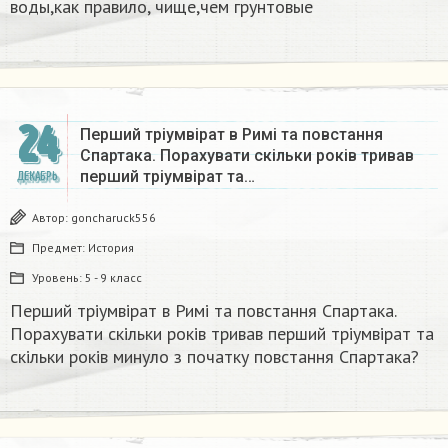
воды,как правило, чище,чем грунтовые​
24
Перший тріумвірат в Римі та повстання
Спартака. Порахувати скільки років тривав
перший тріумвірат та…
ДЕКАБРЬ
Автор:
goncharuck556
Предмет:
История
Уровень:
5 - 9 класс
Перший тріумвірат в Римі та повстання Спартака.
Порахувати скільки років тривав перший тріумвірат та
скільки років минуло з початку повстання Спартака?