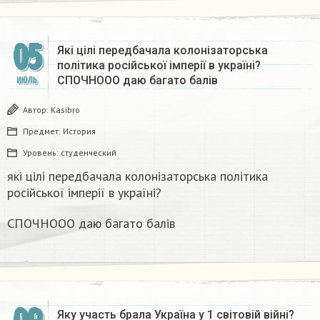
05
Які цілі передбачала колонізаторська
політика російської імперії в україні?
СПОЧНООО даю багато балів
ИЮЛЬ
Автор:
Kasibro
Предмет:
История
Уровень:
студенческий
які цілі передбачала колонізаторська політика
російської імперії в україні?
СПОЧНООО даю багато балів
Яку участь брала Україна у 1 світовій війні?