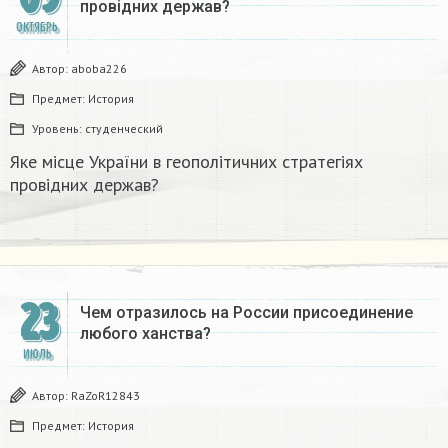
провідних держав?​
ОКТЯБРЬ
Автор:
aboba226
Предмет:
История
Уровень:
студенческий
Яке місце України в геополітичних стратегіях
провідних держав?​
23
Чем отразилось на России присоединение
любого ханства?
ИЮЛЬ
Автор:
RaZoR12843
Предмет:
История