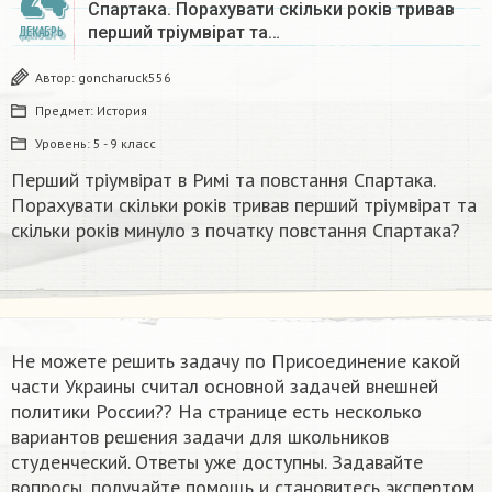
Спартака. Порахувати скільки років тривав
перший тріумвірат та…
ДЕКАБРЬ
Автор:
goncharuck556
Предмет:
История
Уровень:
5 - 9 класс
Перший тріумвірат в Римі та повстання Спартака.
Порахувати скільки років тривав перший тріумвірат та
скільки років минуло з початку повстання Спартака?
Не можете решить задачу по Присоединение какой
части Украины считал основной задачей внешней
политики России?? На странице есть несколько
вариантов решения задачи для школьников
студенческий. Ответы уже доступны. Задавайте
вопросы, получайте помощь и становитесь экспертом,