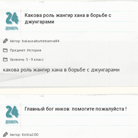
24
Какова роль жангир хана в борьбе с
джунгарами​
ДЕКАБРЬ
Автор:
balausaburtebaeva84
Предмет:
История
Уровень:
5 - 9 класс
какова роль жангир хана в борьбе с джунгарами​
24
Главный бог инков: помогите пожалуйста !
ДЕКАБРЬ
Автор:
Kirilla200