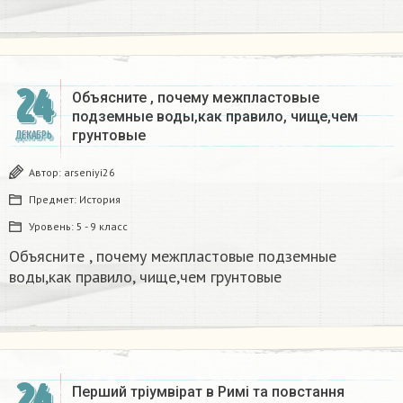
24
Объясните , почему межпластовые
подземные воды,как правило, чище,чем
грунтовые​
ДЕКАБРЬ
Автор:
arseniyi26
Предмет:
История
Уровень:
5 - 9 класс
Объясните , почему межпластовые подземные
воды,как правило, чище,чем грунтовые​
24
Перший тріумвірат в Римі та повстання