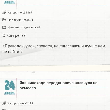
ДЕКАБРЬ
Автор:
morl15867
Предмет:
История
Уровень:
студенческий
О ком речь?
«Праведен, умен, спокоен, не тщеславен и лучше нам
не найти!»
24
Яки винаходи середньовича вплинули на
ремесло
ДЕКАБРЬ
Автор:
диана2125