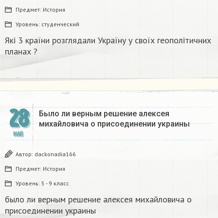
Предмет:
История
Уровень:
студенческий
Які 3 країни розглядали Україну у своїх геополітичних
планах ?​
28
Было ли верным решение алексея
михайловича о присоединении украины​
МАЙ
Автор:
dackonadia166
Предмет:
История
Уровень:
5 - 9 класс
было ли верным решение алексея михайловича о
присоединении украины​