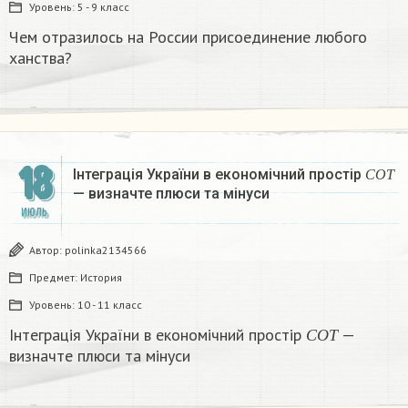
Уровень:
5 - 9 класс
Чем отразилось на России присоединение любого
ханства?
18
С
О
Т
Інтеграція України в економічний простір
С
О
Т
— визначте плюси та мінуси
ИЮЛЬ
Автор:
polinka2134566
Предмет:
История
Уровень:
10 - 11 класс
С
О
Т
Інтеграція України в економічний простір
—
С
О
Т
визначте плюси та мінуси