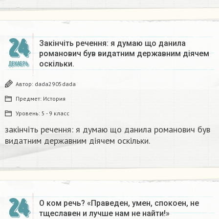
24
Закінчіть речення: я думаю що данила
романович був видатним державним діячем
оскільки.
ДЕКАБРЬ
Автор:
dada2905dada
Предмет:
История
Уровень:
5 - 9 класс
закінчіть речення: я думаю що данила романович був
видатним державним діячем оскільки.
24
О ком речь? «Праведен, умен, спокоен, не
тщеславен и лучше нам не найти!»