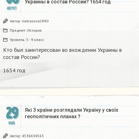
Украины в состав России? 1654 год
АВГУСТ
Автор:
nekrasova2890
Предмет:
История
Уровень:
5 - 9 класс
Кто был заинтересован во вхождении Украины в
состав России?
1654 год
29
Які 3 країни розглядали Україну у своїх
геополітичних планах ?​
МАЙ
Автор:
4536634563