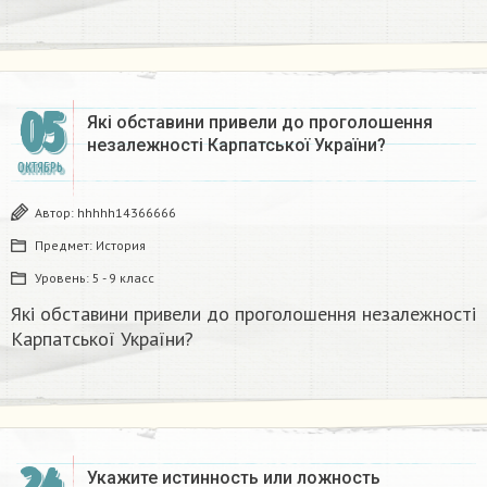
05
Які обставини привели до проголошення
незалежності Карпатської України?
ОКТЯБРЬ
Автор:
hhhhh14366666
Предмет:
История
Уровень:
5 - 9 класс
Які обставини привели до проголошення незалежності
Карпатської України?
Укажите истинность или ложность