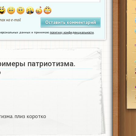
ах на e-mail
у персональных данных и принимаю
политику конфиденциальности
.
римеры патриотизма.
о
изма. плиз коротко