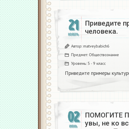
21
Приведите п
человека.
НОЯБРЬ
Автор:
matveybabich6
Предмет:
Обществознание
Уровень:
5 - 9 класс
Приведите примеры культуры
02
ПОМОГИТЕ П
увы, не ко в
ИЮНЬ