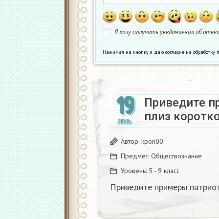
Я хочу получать уведомления об ответ
Нажимая на кнопку я даю согласие на обработк
19
Приведите п
плиз коротк
ИЮНЬ
Автор:
kpon00
Предмет:
Обществознание
Уровень:
5 - 9 класс
Приведите примеры патриот