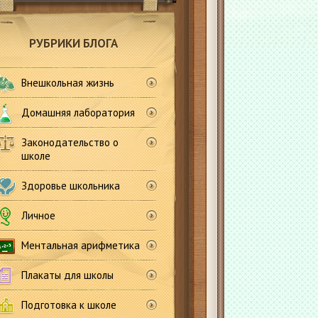
РУБРИКИ БЛОГА
Внешкольная жизнь
Домашняя лаборатория
Законодательство о
школе
Здоровье школьника
Личное
Ментальная арифметика
Плакаты для школы
Подготовка к школе