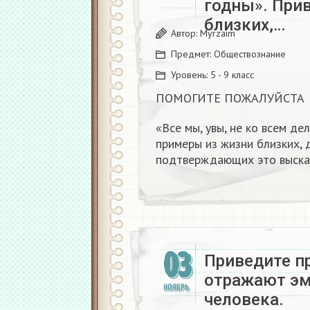
годны». При
близких,…
Автор:
Myrzaim
Предмет:
Обществознание
Уровень:
5 - 9 класс
ПОМОГИТЕ ПОЖАЛУЙСТА
«Все мы, увы, не ко всем д
примеры из жизни близких, д
подтверждающих это выска
03
Приведите п
отражают эм
НОЯБРЬ
человека.