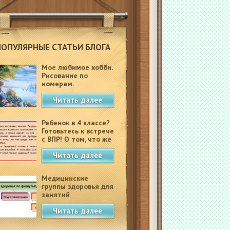
ПОПУЛЯРНЫЕ СТАТЬИ БЛОГА
Мое любимое хобби.
Рисование по
номерам.
Читать далее
Ребенок в 4 классе?
Готовьтесь к встрече
с ВПР! О том, что же
это такое.
Читать далее
Медицинские
группы здоровья для
занятий
физкультурой в
Читать далее
школе