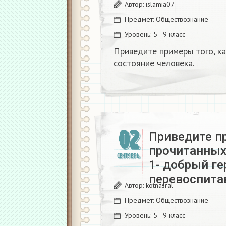
Автор:
islamia07
Предмет:
Обществознание
Уровень:
5 - 9 класс
Приведите примеры того, к
состояние человека.
02
Приведите п
прочитанных 
СЕНТЯБРЬ
1- добрый гер
перевоспита
Автор:
kotnasral
Предмет:
Обществознание
Уровень:
5 - 9 класс