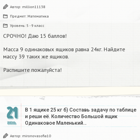
Автор:
million11138
Предмет:
Математика
Уровень:
5 - 9 класс
СРОЧНО! Даю 15 баллов!
Масса 9 одинаковых ящиков равна 24кг. Найдите
массу 39 таких же ящиков.
Распишите пожалуйста!
21
В 1 ящике 25 кг б) Составь задачу по таблице
и реши её. Количество Большой ящик
Одинаковое Маленький…
ИЮНЬ
Автор:
mironovasofia10