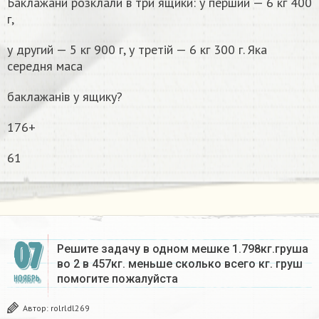
Баклажани розклали в три ящики: у перший — 6 кг 400
г,
у другий — 5 кг 900 г, у третій — 6 кг 300 г. Яка
середня маса
баклажанів у ящику?
176+
61
07
Решите задачу в одном мешке 1.798кг.груша
во 2 в 457кг. меньше сколько всего кг. груш
помогите пожалуйста​
НОЯБРЬ
Автор:
rolrldl269