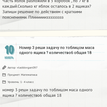
Часть яблок разложили в 5 коробок , по 7 кг в
каждый.Сколько кг яблок осталось в 2 ящиках?
Запиши решение по действиям с краткими
пояснениями. Плииииииззззззззз
10
Номер 3 реши задачу по тоблицом маса
одного ящика ? количество6 общая 18​
НОЯБРЬ
Автор:
vladdovgan097
Предмет:
Математика
Уровень:
1 - 4 класс
номер 3 реши задачу по тоблицом маса одного
ящика ? количество6 общая 18​