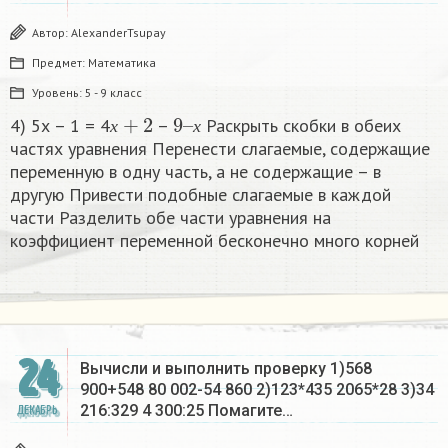
Автор:
AlexanderTsupay
Предмет:
Математика
Уровень:
5 - 9 класс
х
+
2
9
х
–
4) 5х – 1 = 4
–
Раскрыть скобки в обеих
х
х
частях уравнения Перенести слагаемые, содержащие
переменную в одну часть, а не содержащие – в
другую Привести подобные слагаемые в каждой
части Разделить обе части уравнения на
коэффициент переменной бесконечно много корней​
24
Вычисли и выполнить проверку 1)568
900+548 80 002-54 860 2)123*435 2065*28 3)34
216:329 4 300:25 Помагите…
ДЕКАБРЬ