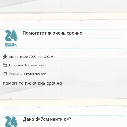
24
Помогите пж очень срочно​
ДЕКАБРЬ
Автор:
maks2009maks2019
Предмет:
Математика
Уровень:
студенческий
помогите пж очень срочно​
24
Дано d=7см найти с=?​