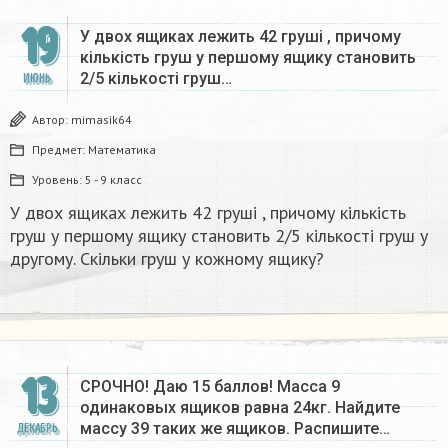
19
У двох ящиках лежить 42 груші , причому
кількість груш у першому ящику становить
2/5 кількості груш…
ИЮНЬ
Автор:
mimasik64
Предмет:
Математика
Уровень:
5 - 9 класс
У двох ящиках лежить 42 груші , причому кількість
груш у першому ящику становить 2/5 кількості груш у
другому. Скільки груш у кожному ящику?
13
СРОЧНО! Даю 15 баллов! Масса 9
одинаковых ящиков равна 24кг. Найдите
массу 39 таких же ящиков. Распишите…
ДЕКАБРЬ