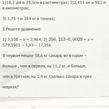
1)18,2 дм и 29,3см в сантиметрах; 2)2,453 км и 982 м
в километрах;
3) 1,75 т и 384 кг в тоннах;
5.Решите уравнение:
256
0
,
0029
,
213
–
1) 5,108 – х = 2,984; 2)
+ х =
379,3961 – 5,93 – 17,256
В первом мешке 38,6 кг сахара, во втором –
больше , чем в первом, на 11,2 кг, и больше,
чем в третьем, на 1,4 кг. Сколько сахара в трех
мешках?