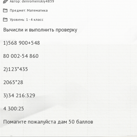
Автор:
denromenskiy4839
Предмет:
Математика
Уровень:
1 - 4 класс
Вычисли и выполнить проверку
1)568 900+548
80 002-54 860
2)123*435
2065*28
3)34 216:329
4 300:25
Помагите пожалуйста дам 50 баллов