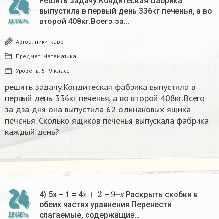
24
Решить задачу.Кондитеская фабрика
выпустила в первый день 336кг печенья, а во
второй 408кг.Всего за…
ДЕКАБРЬ
Автор:
никиткаро
Предмет:
Математика
Уровень:
5 - 9 класс
решить задачу.Кондитеская фабрика выпустила в
первый день 336кг печенья, а во второй 408кг.Всего
за два дня она выпустила 62 одинаковых ящика
печенья. Сколько ящиков печенья выпускала фабрика
каждый день?
х
+
2
9
х
–
24
4) 5х – 1 = 4
–
Раскрыть скобки в
х
х
обеих частях уравнения Перенести
слагаемые, содержащие…
ДЕКАБРЬ