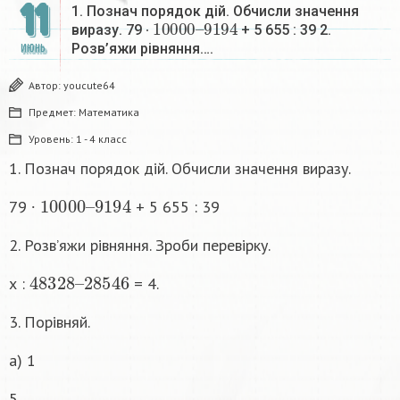
11
1. Познач порядок дій. Обчисли значення
10
9
194
000
–
виразу. 79 ∙
+ 5 655 : 39 2.
Розв’яжи рівняння….
ИЮНЬ
Автор:
youcute64
Предмет:
Математика
Уровень:
1 - 4 класс
1. Познач порядок дій. Обчисли значення виразу.
10
9
194
000
–
79 ∙
+ 5 655 : 39
2. Розв’яжи рівняння. Зроби перевірку.
48
28
328
546
–
х :
= 4.
3. Порівняй.
а) 1
5