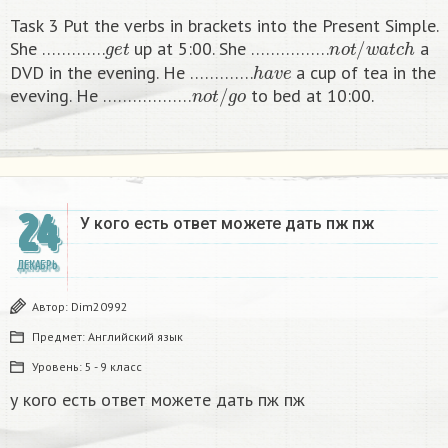
Task 3 Put the verbs in brackets into the Present Simple.
g
e
t
n
o
t
/
w
a
t
c
h
She ………….
up at 5:00. She …………….
a
h
a
v
e
DVD in the evening. He ………….
a cup of tea in the
n
o
t
/
g
o
eveving. He ………………
to bed at 10:00. ​
24
У кого есть ответ можете дать пж пж ​
ДЕКАБРЬ
Автор:
Dim20992
Предмет:
Английский язык
Уровень:
5 - 9 класс
у кого есть ответ можете дать пж пж