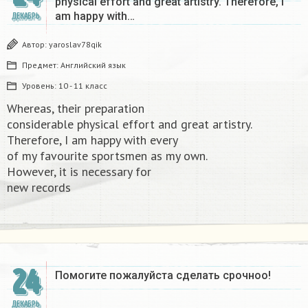
physical effort and great artistry. Therefore, I
am happy with…
ДЕКАБРЬ
Автор:
yaroslav78qik
Предмет:
Английский язык
Уровень:
10 - 11 класс
Whereas, their preparation
considerable physical effort and great artistry.
Therefore, I am happy with every
of my favourite sportsmen as my own.
However, it is necessary for
new records​
24
Помогите пожалуйста сделать срочноо! ​
ДЕКАБРЬ