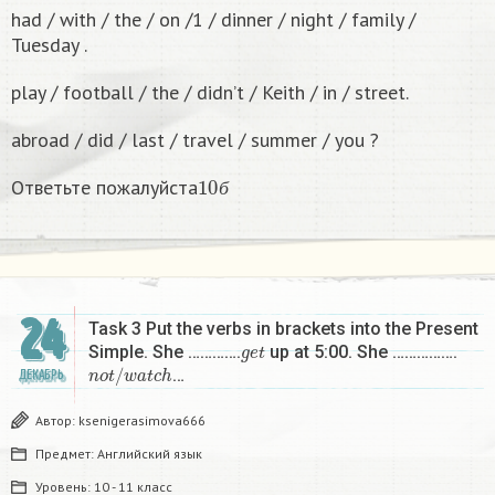
had / with / the / on /1 / dinner / night / family /
Tuesday .
play / football / the / didn’t / Keith / in / street.
abroad / did / last / travel / summer / you ?
10
б
Ответьте пожалуйста
б
24
Task 3 Put the verbs in brackets into the Present
g
e
t
Simple. She ………….
up at 5:00. She …………….
n
o
t
/
w
a
t
c
h
…
ДЕКАБРЬ
Автор:
ksenigerasimova666
Предмет:
Английский язык
Уровень:
10 - 11 класс