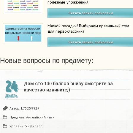
полезные упражнения
Читать запись полностью
Мягкой посадки! Выбираем правильный стул
для первоклассника
Читать запись полностью
Новые вопросы по предмету:
24
100
Дам сто
баллов внизу смотрите за
качество иzвините;)
ДЕКАБРЬ
Автор:
k75259927
Предмет:
Английский язык
Уровень:
5 - 9 класс
100