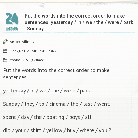
24
Put the words into the correct order to make
sentences. yesterday / in / we / the / were / park
. Sunday…
ДЕКАБРЬ
Автор:
Ailinlove
Предмет:
Английский язык
Уровень:
5 - 9 класс
Put the words into the correct order to make
sentences.
yesterday / in / we / the / were / park .
Sunday / they / to / cinema / the / last / went.
spent / day / the / boating / boys / all.
did / your / shirt / yellow / buy / where / you ?