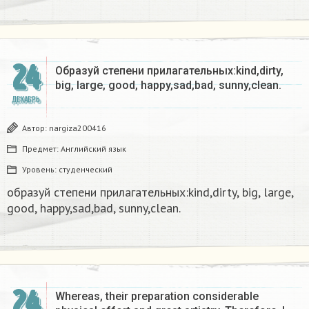
24
Образуй степени прилагательных:kind,dirty,
big, large, good, happy,sad,bad, sunny,clean.​
ДЕКАБРЬ
Автор:
nargiza200416
Предмет:
Английский язык
Уровень:
студенческий
образуй степени прилагательных:kind,dirty, big, large,
good, happy,sad,bad, sunny,clean.​
24
Whereas, their preparation considerable