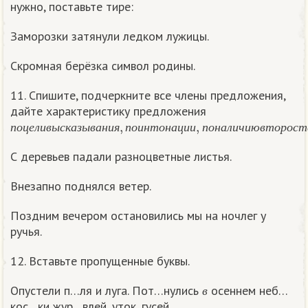
нужно, поставьте тире:
Заморозки затянули ледком лужицы.
Скромная берёзка символ родины.
11. Спишите, подчеркните все члены предложения,
дайте характеристику предложения
п
о
ц
е
л
и
в
ы
с
к
а
з
ы
в
а
н
и
я
,
п
о
и
н
т
о
н
а
ц
и
и
,
п
о
н
а
л
и
ч
и
ю
в
т
о
р
о
с
п
о
ц
е
л
и
в
ы
с
к
а
з
ы
в
а
н
и
я
п
о
и
н
т
о
н
а
ц
и
и
п
о
н
а
л
и
ч
и
ю
в
т
о
р
о
с
т
С деревьев падали разноцветные листья.
Внезапно поднялся ветер.
Поздним вечером остановились мы на ночлег у
ручья.
12. Вставьте пропущенные буквы.
в
Опустели п…ля и луга. Пот…нулись
осеннем неб…
в
кос…ки жур…влей, уток, гусей.