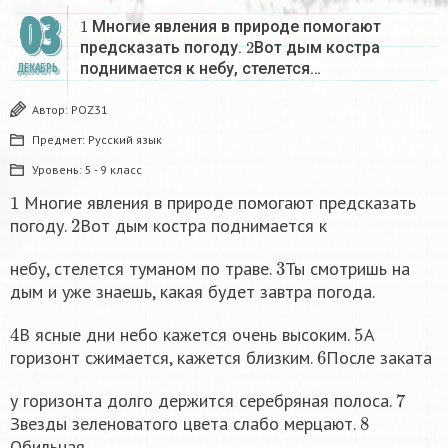
03
1
Многие явления в природе помогают
2
предсказать погоду.
Вот дым костра
поднимается к небу, стелется…
ДЕКАБРЬ
Автор:
POZ31
Предмет:
Русский язык
Уровень:
5 - 9 класс
1
Многие явления в природе помогают предсказать
2
погоду.
Вот дым костра поднимается к
3
небу, стелется туманом по траве.
Ты смотришь на
дым и уже знаешь, какая будет завтра погода.
4
5
В ясные дни небо кажется очень высоким.
А
6
горизонт сжимается, кажется близким.
После заката
7
у горизонта долго держится серебряная полоса.
8
Звезды зеленоватого цвета слабо мерцают.
Обильная