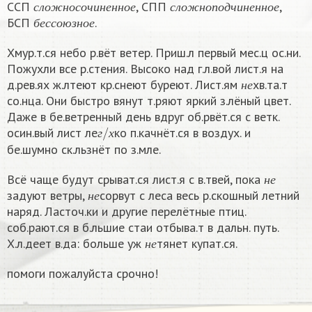
ССП
, СПП
,
б
е
с
с
о
ю
з
н
о
е
с
л
о
ж
н
о
с
о
ч
и
н
е
н
н
о
е
с
л
о
ж
н
о
п
о
д
ч
и
н
е
н
н
о
е
БСП
.
б
е
с
с
о
ю
з
н
о
е
Хмур.т.ся небо р.вёт ветер. Приш.л первый мес.ц ос.ни.
Пожухли все р.стения. Высоко над г.л.вой лист.я на
н
е
д.рев.ях ж.лтеют кр.снеют буреют. Лист.ям
хв.та.т
н
е
со.нца. Они быстро вянут т.ряют яркий з.лёный цвет.
Даже в бе.ветренный день вдруг об.рвёт.ся с ветк.
г
/
х
осин.вый лист ле
ко п.качнёт.ся в воздух. и
г
х
бе.шумно ск.льзнёт по з.мле.
н
е
Всё чаще будут срыват.ся лист.я с в.твей, пока
н
е
н
е
задуют ветры,
сорвут с леса весь р.скошный летний
н
е
наряд. Ласточ.ки и другие перелётные птиц.
соб.рают.ся в б.льшие стаи отбыва.т в дальн. путь.
н
е
Х.л.деет в.да: больше уж
тянет купат.ся.
н
е
помоги пожалуйста срочно!