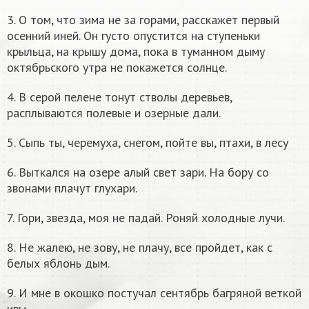
3. О том, что зима не за горами, расскажет первый
осенний иней. Он густо опустится на ступеньки
крыльца, на крышу дома, пока в туманном дыму
октябрьского утра не покажется солнце.
4. В серой пелене тонут стволы деревьев,
расплываются полевые и озерные дали.
5. Сыпь ты, черемуха, снегом, пойте вы, птахи, в лесу
6. Выткался на озере алый свет зари. На бору со
звонами плачут глухари.
7. Гори, звезда, моя не падай. Роняй холодные лучи.
8. Не жалею, не зову, не плачу, все пройдет, как с
белых яблонь дым.
9. И мне в окошко постучал сентябрь багряной веткой
ивы.