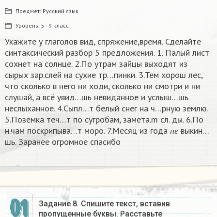
Предмет:
Русский язык
Уровень:
5 - 9 класс
Укажите у глаголов вид, спряжение,время. Сделайте
синтаксический разбор 5 предложения. 1. Палый лист
сохнет на солнце. 2.По утрам зайцы выходят из
сырых зар.слей на сухие тр…пинки. 3.Тем хорош лес,
что сколько в него ни ходи, сколько ни смотри и ни
слушай, а всё увид…шь невиданное и услыш…шь
неслыханное. 4.Сыпл…т белый снег на ч…рную землю.
5.Позёмка теч…т по сугробам, замета.m сл. ды. 6.По
н
е
н.чам поскрипыва…т моро. 7.Месяц из года
выкин…
н
е
шь. Заранее огромное спасибо
01
Задание 8. Спишите текст, вставив
пропущенные буквы. Расставьте