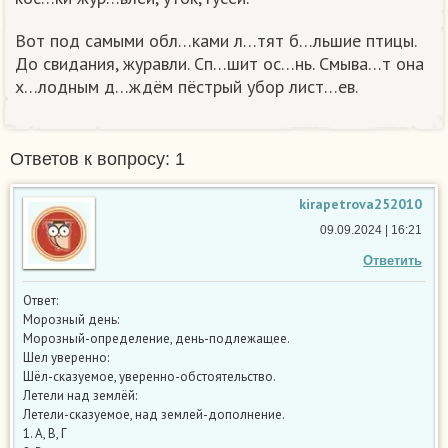
Вот под самыми обл…ками л…тят б…льшие птицы.
До свидания, журавли. Сп…шит ос…нь. Смыва…т она
х…лодным д…ждём пёстрый убор лист…ев.
Ответов к вопросу: 1
kirapetrova252010
09.09.2024 | 16:21
Ответить
Ответ:
Морозный день:
Морозный-определение, день-подлежащее.
Шел уверенно:
Шёл-сказуемое, уверенно-обстоятельство.
Летели над землёй:
Летели-сказуемое, над землей-дополнение.
1. А, В, Г