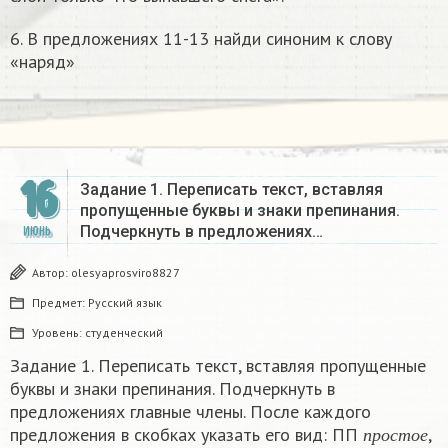
6. В предложениях 11-13 найди синоним к слову
«наряд»
16
Задание 1. Переписать текст, вставляя
пропущенные буквы и знаки препинания.
Подчеркнуть в предложениях…
ИЮНЬ
Автор:
olesyaprosviro8827
Предмет:
Русский язык
Уровень:
студенческий
Задание 1. Переписать текст, вставляя пропущенные
буквы и знаки препинания. Подчеркнуть в
предложениях главные члены. После каждого
п
р
о
с
т
о
е
предложения в скобках указать его вид: ПП
,
с
л
о
ж
н
о
с
о
ч
и
н
е
н
н
о
е
с
л
о
ж
н
о
п
о
д
ч
и
н
е
н
н
о
е
п
р
о
с
т
о
е