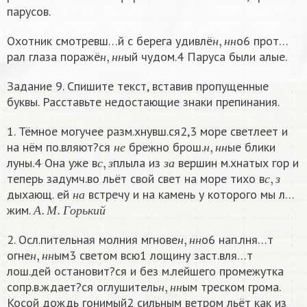
парусов.
н
,
н
н
Охотник смотревш…й с берега удивлё
о6 прот…
н
,
н
н
н
н
н
рал глаза поражё
ый чудом.4 Паруса были алые.
н
н
н
Задание 9. Спишите текст, вставив пропущенные
буквы. Расставьте недостающие знаки препинания.
1. Тёмное могучее разм.хнувш.ся2,3 море светлеет и
н
е
н
,
н
н
на нём по.вляют?ся
брежно брош.
ые блики
с
,
з
з
а
н
е
н
н
н
луны.4 Она уже в
плыла из
вершин м.хнатых гор и
с
,
з
с
з
з
а
теперь задумч.во льёт свой свет на море тихо в
н
а
с
з
дыхающ. ей
встречу и на камень у которого мы л…
А
.
М
.
Г
о
р
ь
к
и
й
н
а
жим.
А
М
Г
о
р
ь
к
и
й
н
,
н
н
2. Осл.пительная молния мгнове
о6 нап.лня…т
н
,
н
н
н
н
н
огне
ым3 светом всю1 лощину заст.вля…т
н
н
н
лош.дей остановит?ся и без м.лейшего промежутка
н
,
н
н
сопр.в.ждает?ся оглушитель
ым треском грома.
н
н
н
Косой дождь гонимый2 сильным ветром льёт как из