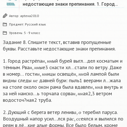
недостающие знаки препинания. 1. Город…
ИЮНЬ
Автор:
aptexa2010
Предмет:
Русский язык
Уровень:
5 - 9 класс
Задание 8. Спишите текст, вставив пропущенные
буквы. Расставьте недостающие знаки препинания.
н
,
н
н
1. Город растрёпа
ый бурей выгл…дел косматым и
н
,
н
н
н
н
н
тёмным. Рва
ые3 снасти хл…стали по ветру. Даже
н
,
н
н
н
,
н
н
н
н
н
в номер… гости
ицы освещё
ой лампой были
н
е
н
н
н
н
н
н
видны следы
давней бури: пыль1 веерами л…жала
н
,
н
н
н
е
на столе около окон рама была вдавле
а внутрь и
н
,
н
н
н
н
н
за ней наиско…ь торчала сорва
ая2,3 ветром
н
н
н
водосточ?ная2 труба.
а
,
о
2. Дующий с берега ветер ленив
теребил паруса.
с
,
с
с
а
о
Воздушный напор усил…лся ра
еялся и вылился по
с
с
с
реям в лё…кие алые формы. Все было белым, кроме