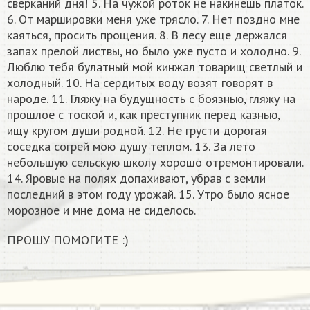
сверканий дня! 5. На чужой роток не накинешь платок.
6. От маршировки меня уже трясло. 7. Нет поздно мне
каяться, просить прощения. 8. В лесу еще держался
запах прелой листвы, но было уже пусто и холодно. 9.
Люблю тебя булатный мой кинжал товарищ светлый и
холодный. 10. На сердитых воду возят говорят в
народе. 11. Гляжу на будущность с боязнью, гляжу на
прошлое с тоской и, как преступник перед казнью,
ищу кругом души родной. 12. Не грусти дорогая
соседка согрей мою душу теплом. 13. За лето
небольшую сельскую школу хорошо отремонтировали.
14. Яровые на полях допахивают, убрав с земли
последний в этом году урожай. 15. Утро было ясное
морозное и мне дома не сиделось.
ПРОШУ ПОМОГИТЕ :)