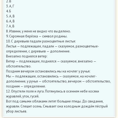
2. В
3. А, Г
4. Б
5. А, В
6. А, В
7. А, В
8. Извини, у меня не видно что выделено.
9. Скромная берёзка — символ родины.
10. С деревьев падали разноцветные листья:
Листья — подлежащее, падали — сказуемое, разноцветные-
определение, с деревьев — дополнение.
Внезапно поднялся ветер:
Ветер — подлежащее, поднялся — сказуемое, внезапно —
обстоятельство.
Поздним вечером остановились мы на ночлег у ручья:
Мы — подлежащее, остановились — сказуемое, на ночлег-
дополнение, у ручья — обстоятельство, вечером — обстоятельство,
поздним — определение.
12. Опустели поля и луга. Потянулись в осеннем небе косяки
журавлей, уток, гусей.
Вот под самыми облаками летят большие птицы. До свидания,
журавли. Спешит осень. Смывает она холодным дождём пёстрый
убор листьев.