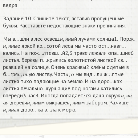
ведра
Задание 10. Спишите текст, вставив пропущенные
буквы. Расставьте недостающие знаки препинания.
н
,
н
н
Мы в…шли в лес освещ.
ый лучами солнца1. Пор.ж.
н
,
н
н
н
н
н
ые яркой кр…сотой леса мы часто ост…навл…
н
н
н
вались. На пож…лтевш…й2,3 траве лежали опа…шие6
листья. Берёзы п…крылись золотистой листвой св…
ркавшей на солнце. Очень красивы2 клёны одетые в
н
,
н
н
а
,
о
б…гря
ую листву. Част
мы вид…ли ж…лтые
н
н
н
а
о
листья тихо падающие на землю. И на доро…ках
листья печально шуршащие под ногами катились
н
,
н
н
впереди3 нас4. Иногда попадает?ся дача окруж.
н
,
н
н
н
,
н
н
н
н
н
ая деревя
ым выкраше
ым забором. Ра.чище
н
,
н
н
н
н
н
н
н
н
ая доро…ка в…ла к морю.
н
н
н