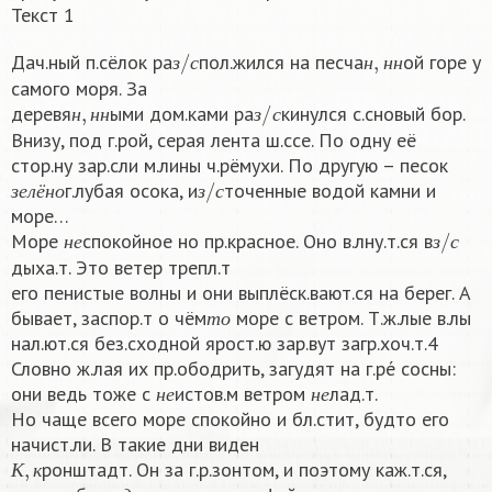
Текст 1
з
/
с
н
,
н
н
Дач.ный п.сёлок ра
пол.жился на песча
ой горе у
з
с
н
н
н
самого моря. За
н
,
н
н
з
/
с
деревя
ыми дом.ками ра
кинулся с.сновый бор.
н
н
н
з
с
Внизу, под г.рой, серая лента ш.ссе. По одну её
стор.ну зар.сли м.лины ч.рёмухи. По другую – песок
з
е
л
ё
н
о
з
/
с
г.лубая осока, и
точенные водой камни и
з
е
л
ё
н
о
з
с
море…
н
е
з
/
с
Море
спокойное но пр.красное. Оно в.лну.т.ся в
н
е
з
с
дыха.т. Это ветер трепл.т
его пенистые волны и они выплёск.вают.ся на берег. А
т
о
бывает, заспор.т о чём
море с ветром. Т.ж.лые в.лы
т
о
нал.ют.ся без.сходной ярост.ю зар.вут загр.хоч.т.4
Словно ж.лая их пр.ободрить, загудят на г.ре́ сосны:
н
е
н
е
они ведь тоже с
истов.м ветром
лад.т.
н
е
н
е
Но чаще всего море спокойно и бл.стит, будто его
начист.ли. В такие дни виден
К
,
к
ронштадт. Он за г.р.зонтом, и поэтому каж.т.ся,
с
у
д
о
К
к