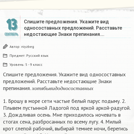
13
Спишите предложения. Укажите вид
односоставных предложений. Расставьте
недостающие Знаки препинания….
СЕНТЯБРЬ
Автор:
niyzbeg
Предмет:
Русский язык
Уровень:
5 - 9 класс
Спишите предложения. Укажите вид односоставных
предложений. Расставьте недостающие Знаки
х
о
т
я
б
ы
в
и
д
о
д
н
о
с
о
с
т
а
в
н
ы
х
препинания.
х
о
т
я
б
ы
в
и
д
о
д
н
о
с
о
с
т
а
в
н
ы
х
1. Брошу в море сети частые белый парус подыму. 2.
Плывем пустынной Ладогой под яркой аркой-радугой.
3. Дождливая осень. Мне приходилось ночевать в
стогах сена, разбросанных по всему лугу. 4. Милый
крот слепой рабочий, выбирай темнее ночи, берегись