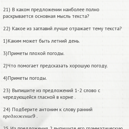
21) В каком предложении наиболее полно
раскрывается основная мысль текста?
22) Какое из заглавий лучше отражает тему текста?
1)Каким может быть летний день.
3)Приметы плохой погоды.
2)Что помогает предсказать хорошую погоду.
4)Приметы погоды.
23) Выпишите из предложений 1-2 слово с
чередующейся гласной в корне .
24) Подберите антоним к слову ранний
п
р
е
д
л
о
ж
е
н
и
е
9
.
п
р
е
д
л
о
ж
е
н
и
е
25 Из предложения 2 выпишите его грамматическую