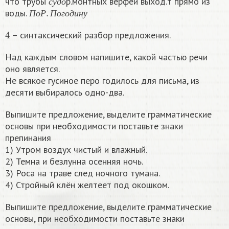
что трубы
р.монтных верфей выход.т прямо из
П
о
Р
.
П
о
г
о
д
и
н
у
с
у
д
о
воды.
П
о
Р
П
о
г
о
д
и
н
у
4
– синтаксический разбор предложения.
Над каждым словом напишите, какой частью речи
оно является.
Не всякое гусиное перо годилось для письма, из
десяти выбиралось одно-два.
Выпишите предложение, выделите грамматические
основы при необходимости поставьте знаки
препинания
1) Утром воздух чистый и влажный.
2) Темна и безлунна осенняя ночь.
3) Роса на траве след ночного тумана.
4) Стройный клён желтеет под окошком.
Выпишите предложение, выделите грамматические
основы, при необходимости поставьте знаки