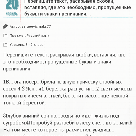
20
Перепишите текст, раскрывая скобки,
вставляя, где это необходимо, пропущенные
буквы и знаки препинания….
НОЯБРЬ
Автор:
sergeevicmaks77
Предмет:
Русский язык
Уровень:
5 - 9 класс
Перепишите текст, раскрывая скобки, вставляя, где
это необходимо, пропущенные буквы и знаки
препинания.
1
В…юга посер…брила пышную причёску стройных
2
сосен.4
Ясн…я1 берё…ка распустил…2 светлые косы
н
а
покрытых инеем в…твей, бл…стит
со…нце нежной
н
а
тонк…й берестой.
3
Глубок зимний сон пр…роды но идёт жизнь под
4
5
сугробом.
Попробуй разгреби в лесу сне… до з…мли.
На том месте которое ты расчистил, увидиш…
6