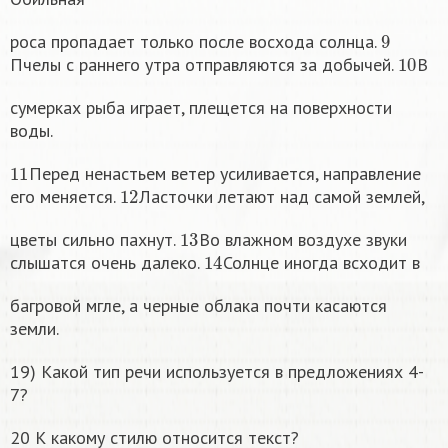
9
роса пропадает только после восхода солнца.
10
Пчелы с раннего утра отправляются за добычей.
В
сумерках рыба играет, плещется на поверхности
воды.
11
Перед ненастьем ветер усиливается, направление
12
его меняется.
Ласточки летают над самой землей,
13
цветы сильно пахнут.
Во влажном воздухе звуки
14
слышатся очень далеко.
Солнце иногда всходит в
багровой мгле, а черные облака почти касаются
земли.
19) Какой тип речи используется в предложениях 4-
7?
20 К какому стилю относится текст?