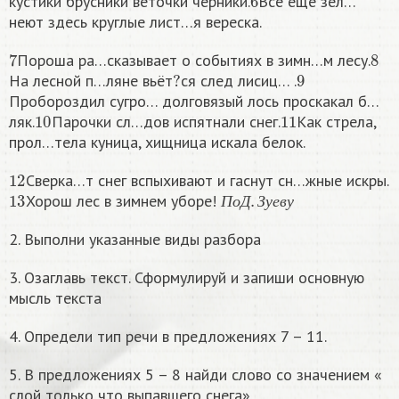
кустики брусники веточки черники.
Всё ещё зел…
неют здесь круглые лист…я вереска.
7
8
Пороша ра…сказывает о событиях в зимн…м лесу.
?
9
На лесной п…ляне вьёт
ся след лисиц… .
Пробороздил сугро… долговязый лось проскакал б…
10
11
ляк.
Парочки сл…дов испятнали снег.
Как стрела,
прол…тела куница, хищница искала белок.
12
Сверка…т снег вспыхивают и гаснут сн…жные искры.
13
П
о
Д
.
З
у
е
в
у
Хорош лес в зимнем уборе!
П
о
Д
З
у
е
в
у
2. Выполни указанные виды разбора
3. Озаглавь текст. Сформулируй и запиши основную
мысль текста
4. Определи тип речи в предложениях 7 – 11.
5. В предложениях 5 – 8 найди слово со значением «
слой только что выпавшего снега».