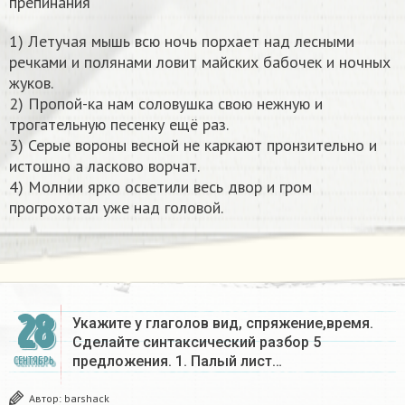
препинания
1) Летучая мышь всю ночь порхает над лесными
речками и полянами ловит майских бабочек и ночных
жуков.
2) Пропой-ка нам соловушка свою нежную и
трогательную песенку ещё раз.
3) Серые вороны весной не каркают пронзительно и
истошно а ласково ворчат.
4) Молнии ярко осветили весь двор и гром
прогрохотал уже над головой.
28
Укажите у глаголов вид, спряжение,время.
Сделайте синтаксический разбор 5
предложения. 1. Палый лист…
СЕНТЯБРЬ
Автор:
barshack