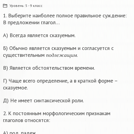
Уровень:
5 - 9 класс
1. Выберите наиболее полное правильное суждение:
В предложении глагол…
А) Всегда является сказуемым.
Б) Обычно является сказуемым и согласуется с
п
о
д
л
е
ж
а
щ
и
м
существительным
.
п
о
д
л
е
ж
а
щ
и
м
В) Является обстоятельством времени.
Г) Чаще всего определение, а в краткой форме –
сказуемое.
Д) Не имеет синтаксической роли.
2. К постоянным морфологическим признакам
глаголов относятся:
А) род, падеж