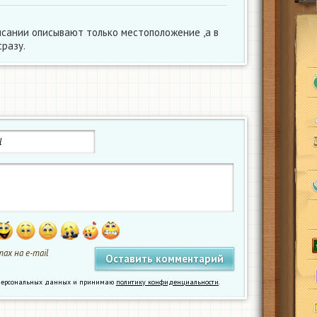
исании описывают только местоположение ,а в
сразу.
ах на e-mail
у персональных данных и принимаю
политику конфиденциальности
.