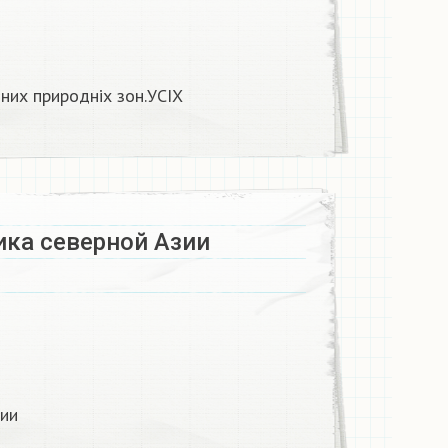
зних природніх зон.УСІХ
ка северной Азии​
ии​