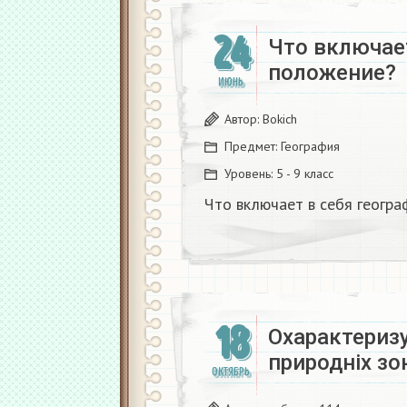
24
Что включае
положение?
ИЮНЬ
Автор:
Bokich
Предмет:
География
Уровень:
5 - 9 класс
Что включает в себя геогр
18
Охарактеризу
природніх зо
ОКТЯБРЬ