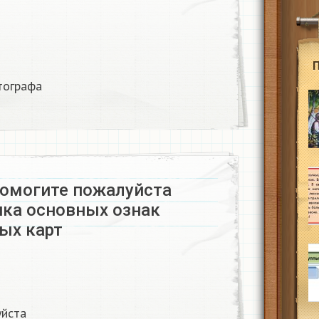
тографа​
Помогите пожалуйста
ика основных ознак
ых карт
уйста