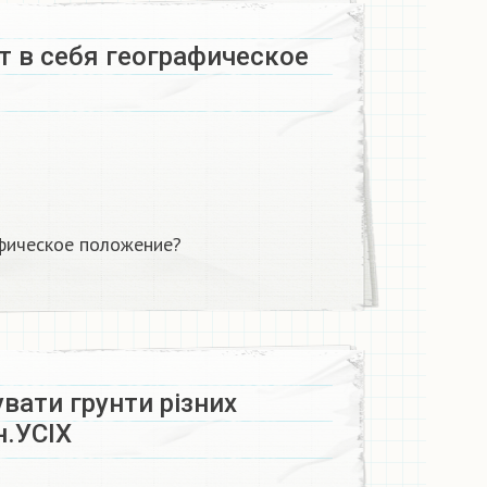
т в себя географическое
афическое положение?
вати грунти різних
н.УСІХ