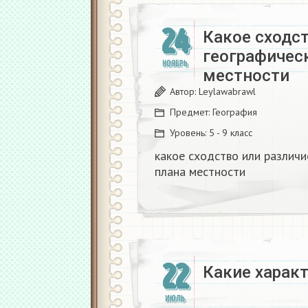
24
Какое сходс
географическ
НОЯБРЬ
местности
Автор:
Leylawabrawl
Предмет:
География
Уровень:
5 - 9 класс
какое сходство или различи
плана местности
22
Какие характ
ИЮЛЬ