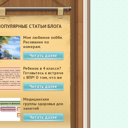
ПОПУЛЯРНЫЕ СТАТЬИ БЛОГА
Мое любимое хобби.
Рисование по
номерам.
Читать далее
Ребенок в 4 классе?
Готовьтесь к встрече
с ВПР! О том, что же
это такое.
Читать далее
Медицинские
группы здоровья для
занятий
физкультурой в
Читать далее
школе