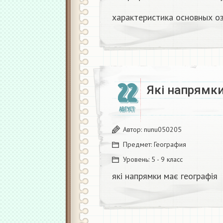
характеристика основных о
22
Які напрямки
АВГУСТ
Автор:
nunu050205
Предмет:
География
Уровень:
5 - 9 класс
які напрямки має географія​