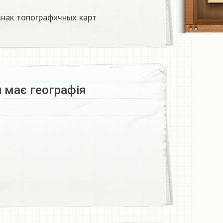
знак топографичных карт
 має географія​