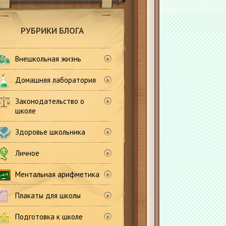
РУБРИКИ БЛОГА
Внешкольная жизнь
Домашняя лаборатория
Законодательство о
школе
Здоровье школьника
Личное
Ментальная арифметика
Плакаты для школы
Подготовка к школе