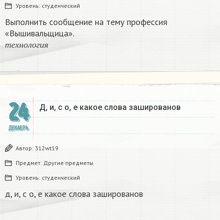
Уровень:
студенческий
Выполнить сообщение на тему профессия
«Вышивальщица».
т
е
х
н
о
л
о
г
и
я
т
е
х
н
о
л
о
г
и
я
24
Д, и, с о, е какое слова зашированов
ДЕКАБРЬ
Автор:
312wt19
Предмет:
Другие предметы
Уровень:
студенческий
д, и, с о, е какое слова зашированов