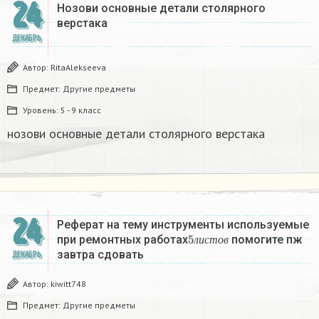
24
Нозови основные детали столярного
верстака
ДЕКАБРЬ
Автор:
RitaAlekseeva
Предмет:
Другие предметы
Уровень:
5 - 9 класс
нозови основные детали столярного верстака
24
Реферат на тему инструменты используемые
5
л
и
с
т
о
в
при ремонтных работах
помогите пж
л
и
с
т
о
в
завтра сдовать​
ДЕКАБРЬ
Автор:
kiwitt748
Предмет:
Другие предметы