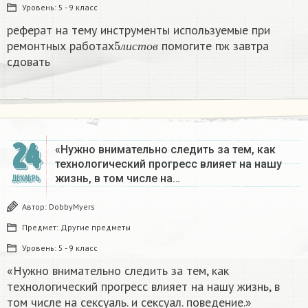
Уровень:
5 - 9 класс
реферат на тему инструменты используемые при
5
л
и
с
т
о
в
ремонтных работах
помогите пж завтра
л
и
с
т
о
в
сдовать​
24
«Нужно внимательно следить за тем, как
технологический прогресс влияет на нашу
жизнь, в том числе на…
ДЕКАБРЬ
Автор:
DobbyMyers
Предмет:
Другие предметы
Уровень:
5 - 9 класс
«Нужно внимательно следить за тем, как
технологический прогресс влияет на нашу жизнь, в
том числе на сексуаль. и сексуал. поведение.»