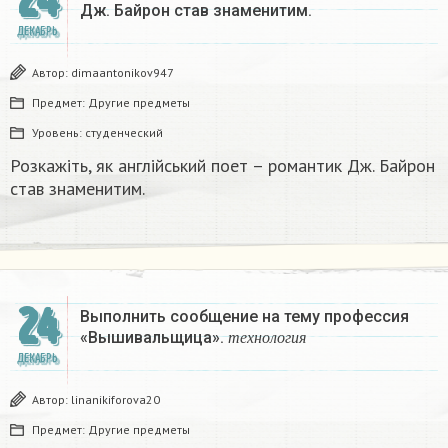
Дж. Байрон став знаменитим.​
ДЕКАБРЬ
Автор:
dimaantonikov947
Предмет:
Другие предметы
Уровень:
студенческий
Розкажіть, як англійський поет – романтик Дж. Байрон
став знаменитим.​
24
Выполнить сообщение на тему профессия
т
е
х
н
о
л
о
г
и
я
«Вышивальщица».
т
е
х
н
о
л
о
г
и
я
ДЕКАБРЬ
Автор:
linanikiforova20
Предмет:
Другие предметы