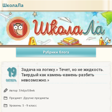
ШколаЛа
Рубрики блога
19
Задача на логику.» Течет, но не жидкость.
Твердый как камень-камень-разбить
невозможно.»
ОКТЯБРЬ
Автор:
5h6jsr58wk
Предмет:
Другие предметы
Уровень:
5 - 9 класс