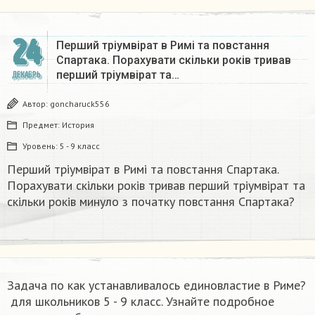
24
Перший тріумвірат в Римі та повстання
Спартака. Порахувати скільки років тривав
перший тріумвірат та…
ДЕКАБРЬ
Автор:
goncharuck556
Предмет:
История
Уровень:
5 - 9 класс
Перший тріумвірат в Римі та повстання Спартака.
Порахувати скільки років тривав перший тріумвірат та
скільки років минуло з початку повстання Спартака?
Задача по как устанавливалось единовластие в Риме?
​ для школьников 5 - 9 класс. Узнайте подробное