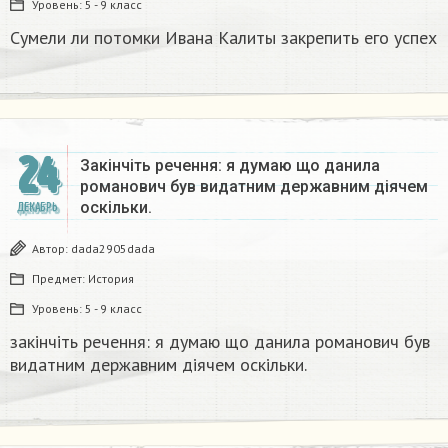
Уровень:
5 - 9 класс
Сумели ли потомки Ивана Калиты закрепить его успех
24
Закінчіть речення: я думаю що данила
романович був видатним державним діячем
оскільки.
ДЕКАБРЬ
Автор:
dada2905dada
Предмет:
История
Уровень:
5 - 9 класс
закінчіть речення: я думаю що данила романович був
видатним державним діячем оскільки.