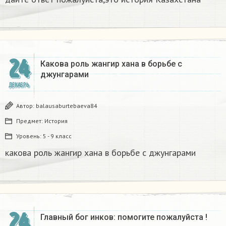
24
Какова роль жангир хана в борьбе с
джунгарами​
ДЕКАБРЬ
Автор:
balausaburtebaeva84
Предмет:
История
Уровень:
5 - 9 класс
какова роль жангир хана в борьбе с джунгарами​
24
Главный бог инков: помогите пожалуйста !