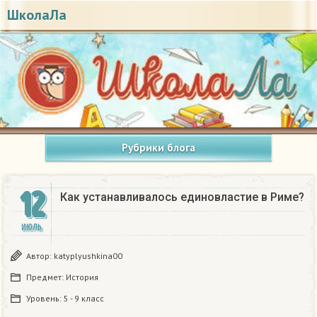
ШколаЛа
Рубрики блога
12
Как устанавливалось единовластие в Риме?
ИЮЛЬ
Автор:
katyplyushkina00
Предмет:
История
Уровень:
5 - 9 класс