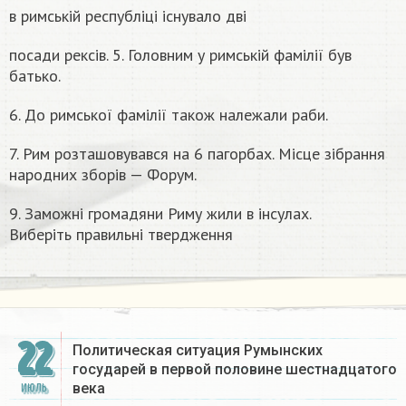
в римській республіці існувало дві
посади рексів. 5. Головним у римській фамілії був
батько.
6. До римської фамілії також належали раби.
7. Рим розташовувався на 6 пагорбах. Місце зібрання
народних зборів — Форум.
9. Заможні громадяни Риму жили в інсулах.
Виберіть правильні твердження​
22
Политическая ситуация Румынских
государей в первой половине шестнадцатого
века​
ИЮЛЬ