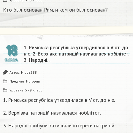
Кто был основан Рим, и кем он был основан?
18
1. Римська республіка утвердилася в V ст. до
н.е. 2. Верхівка патрицій називалася нобiлiтет.
3. Народні…
СЕНТЯБРЬ
Автор:
Nigga288
Предмет:
История
Уровень:
5 - 9 класс
1. Римська республіка утвердилася в V ст. до н.е.
2. Верхівка патрицій називалася нобiлiтет.
3. Народні трибуни захищали інтереси патрицій.