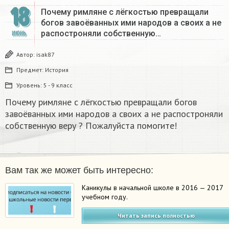
18
Почему римляне с лёгкостью превращали
богов завоёванных ими народов а своих а не
распостроняли собственную…
ИЮНЬ
Автор:
isak87
Предмет:
История
Уровень:
5 - 9 класс
Почему римляне с лёгкостью превращали богов
завоёванных ими народов а своих а не распостроняли
собственную веру ? Пожалуйста помогите!
Вам так же может быть интересно:
Каникулы в начальной школе в 2016 — 2017
учебном году.
Читать запись полностью